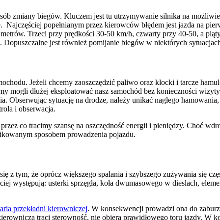
b zmiany biegów. Kluczem jest tu utrzymywanie silnika na możliwie j
Najczęściej popełnianym przez kierowców błędem jest jazda na pierw
metrów. Trzeci przy prędkości 30-50 km/h, czwarty przy 40-50, a piąty
. Dopuszczalne jest również pomijanie biegów w niektórych sytuacjac
chodu. Jeżeli chcemy zaoszczędzić paliwo oraz klocki i tarcze hamu
y mogli dłużej eksploatować nasz samochód bez konieczności wizyty
ania. Obserwując sytuację na drodze, należy unikać nagłego hamowa
ola i obserwacja.
przez co tracimy szansę na oszczędność energii i pieniędzy. Choć wdr
omplikowanym sposobem prowadzenia pojazdu.
 z tym, że oprócz większego spalania i szybszego zużywania się częś
ściej występują: usterki sprzęgła, koła dwumasowego w dieslach, elem
aria przekładni kierowniczej
. W konsekwencji prowadzi ona do zaburze
erowniczą traci sterowność, nie obiera prawidłowego toru jazdy. W k