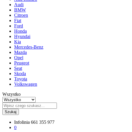
Audi
BMW
Citroen
Fiat
Ford
Honda
Hyundai
Kia
Mercedes-Benz
Mazda
Opel
Peugeot
Seat
Skoda
Toyota
Volkswagen
Wszystko
Szukaj
Infolinia
661 355 977
0