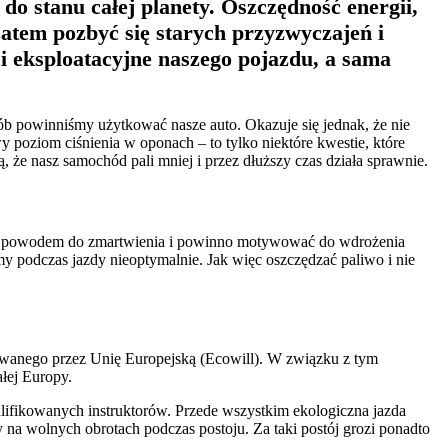
 do stanu całej planety. Oszczędność energii,
zatem pozbyć się starych przyzwyczajeń i
ci eksploatacyjne naszego pojazdu, a sama
b powinniśmy użytkować nasze auto. Okazuje się jednak, że nie
 poziom ciśnienia w oponach – to tylko niektóre kwestie, które
ją, że nasz samochód pali mniej i przez dłuższy czas działa sprawnie.
 jest powodem do zmartwienia i powinno motywować do wdrożenia
my podczas jazdy nieoptymalnie. Jak więc oszczędzać paliwo i nie
owanego przez Unię Europejską (Ecowill). W związku z tym
łej Europy.
lifikowanych instruktorów. Przede wszystkim ekologiczna jazda
y na wolnych obrotach podczas postoju. Za taki postój grozi ponadto