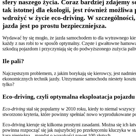
sfery naszego życia. Coraz bardziej zdajemy so
tak istotnej dla ekologii, jest również możli
wdrożyć w życie eco-driving. W szczególności,
jazda jest po prostu bezpieczniejsza.
Wydawać by się mogło, że jazda samochodem to dla wytrawnego kier
każdy z nas robi to w sposób optymalny. Częste i gwałtowne hamowan
szkodzą pojazdom i przyczyniają się do podwyższonego zużycia pali
Ile pali?
Najczęstszym problemem, z jakim borykają się kierowcy, jest nadmi
ekonomicznych technik jazdy. Utrzymanie samochodu niestety kosztuj
tylko?
Eco-driving, czyli optymalna eksploatacja pojazdu
Eco-driving
stał się popularny w 2010 roku, kiedy to niemal wszys
stworzono kryteria, które powinny spełniać nowo wyprodukowane poj
Eco-driving kieruje się kilkoma prostymi zasadami. Można się ich 
powinna rozpocząć się jak najszybciej po przekręceniu kluczyka w st
kara pieniężna – mandat o wysokości nawet 100 złotych.