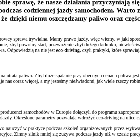
bie sprawę, że nasze działania przyczyniają się
wa podczas codziennej jazdy samochodem. Warto 
 że dzięki niemu oszczędzamy paliwo oraz częś
owcy sprawa trywialna. Mamy prawo jazdy, więc wiemy, w jaki sposó
ie, zbyt powolny start, przewożenie zbyt dużego ładunku, niewłaściwy
wa. Odpowiedzią na nie jest
eco-driving
, czyli praktyki, które sprawia
erna utrata paliwa. Zbyt duże spalanie przy obecnych cenach paliwa
e nas coraz więcej, a my jesteśmy nieświadomi, jak wiele rzeczy robi
cy producenci samochodów w Europie dołączyli do programu zapropon
azdy. Określone parametry pozwalają wdrożyć eco-driving na ulice ca
łatwo nauczyć w praktyce podczas szkoleń organizowanych przez wykwa
acyjce. Zimny silnik mniej się zużywa podczas jazdy niż w czasie prac