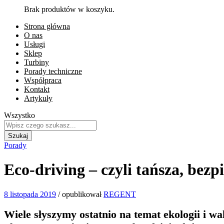
Brak produktów w koszyku.
Strona główna
O nas
Usługi
Sklep
Turbiny
Porady techniczne
Współpraca
Kontakt
Artykuły
Wszystko
Szukaj
Porady
Eco-driving – czyli tańsza, bez
8 listopada 2019
/
opublikował
REGENT
Wiele słyszymy ostatnio na temat ekologii i w