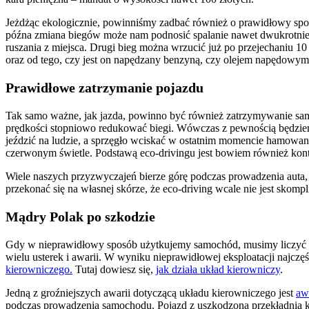
Jeżdżąc ekologicznie, powinniśmy zadbać również o prawidłowy sposó
późna zmiana biegów może nam podnosić spalanie nawet dwukrotnie. 
ruszania z miejsca. Drugi bieg można wrzucić już po przejechaniu 10 
oraz od tego, czy jest on napędzany benzyną, czy olejem napędowym
Prawidłowe zatrzymanie pojazdu
Tak samo ważne, jak jazda, powinno być również zatrzymywanie samo
prędkości stopniowo redukować biegi. Wówczas z pewnością będziem
jeździć na ludzie, a sprzęgło wciskać w ostatnim momencie hamow
czerwonym świetle. Podstawą eco-drivingu jest bowiem również kontr
Wiele naszych przyzwyczajeń bierze górę podczas prowadzenia auta, 
przekonać się na własnej skórze, że eco-driving wcale nie jest sk
Mądry Polak po szkodzie
Gdy w nieprawidłowy sposób użytkujemy samochód, musimy liczyć się
wielu usterek i awarii. W wyniku nieprawidłowej eksploatacji najczę
kierowniczego.
Tutaj dowiesz się,
jak działa układ kierowniczy
.
Jedną z groźniejszych awarii dotyczącą układu kierowniczego jest
aw
podczas prowadzenia samochodu. Pojazd z uszkodzoną przekładnią ki