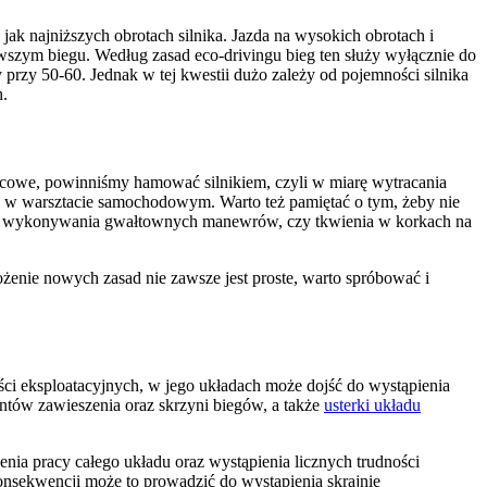
ak najniższych obrotach silnika. Jazda na wysokich obrotach i
szym biegu. Według zasad eco-drivingu bieg ten służy wyłącznie do
 przy 50-60. Jednak w tej kwestii dużo zależy od pojemności silnika
h.
lcowe, powinniśmy hamować silnikiem, czyli w miarę wytracania
 w warsztacie samochodowym. Warto też pamiętać o tym, żeby nie
nia, wykonywania gwałtownych manewrów, czy tkwienia w korkach na
ożenie nowych zasad nie zawsze jest proste, warto spróbować i
ci eksploatacyjnych, w jego układach może dojść do wystąpienia
entów zawieszenia oraz skrzyni biegów, a także
usterki układu
nia pracy całego układu oraz wystąpienia licznych trudności
onsekwencji może to prowadzić do wystąpienia skrajnie