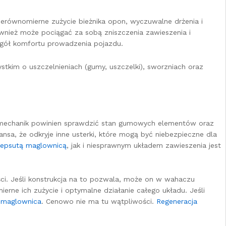
 nierównomierne zużycie bieżnika opon, wyczuwalne drżenia i
również może pociągać za sobą zniszczenia zawieszenia i
egół komfortu prowadzenia pojazdu.
tkim o uszczelnieniach (gumy, uszczelki), sworzniach oraz
 mechanik powinien sprawdzić stan gumowych elementów oraz
nsa, że odkryje inne usterki, które mogą być niebezpieczne dla
zepsutą maglownicą
, jak i niesprawnym układem zawieszenia jest
ci. Jeśli konstrukcja na to pozwala, może on w wahaczu
rne ich zużycie i optymalne działanie całego układu. Jeśli
 maglownica
. Cenowo nie ma tu wątpliwości.
Regeneracja