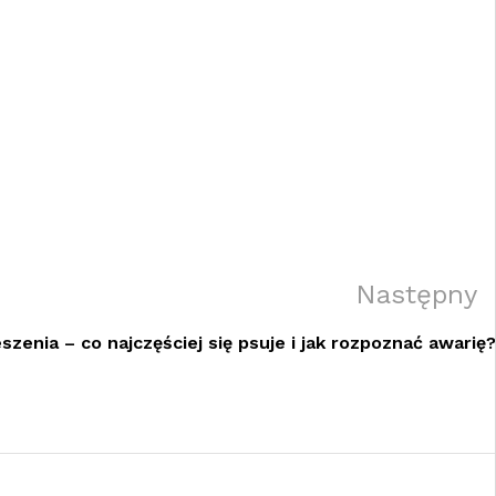
Next
Następny
Post
szenia – co najczęściej się psuje i jak rozpoznać awarię?