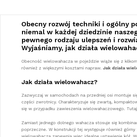
Obecny rozwój techniki i ogólny 
niemal w każdej dziedzinie nasz
pewnego rodzaju ulepszeń i rozwi
Wyjaśniamy, jak działa wielowahac
Obecność wielowahacza w pojeździe wiąże się z kilkoma
również z większymi kosztami napraw.
Jak działa wie
Jak działa wielowahacz?
Zazwyczaj w samochodach na przedniej osi montuje si
części zwrotnicy. Charakteryzuje się zwartą, kompakt
się w przypadku zawieszenia wielowahaczowego. Tutaj 
Zamiast jednego dolnego wahacza stosuje się kombina
poprzeczne. W konstrukcji tej występuje również górny 
wielowahacza zapewnia więc idealne ustawienie kół. 