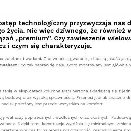
postęp technologiczny przyzwyczaja nas 
ego życia. Nic więc dziwnego, że równi
ązań „premium”. Czy zawieszenie wielowa
z i czym się charakteryzuje.
 zaletami i wadami. Z pewnością gwarantuje lepszą jakość jazdy
lowahacz
i co tak naprawdę daje, skoro montowany jest głównie
ę tanią w eksploatacji kolumnę MacPhersona składającą się z j
ową budową oraz wysoką sprawnością. Przenosi jednak znaczne drg
nacisk położony jest przede wszystkim na komfort.
cję wahaczy poprzecznych, wzdłużnych oraz ukośnych. Podstawą 
wahacz. Dzięki temu konstrukcja wyróżnia się minimalnymi zmianam
W praktyce wpływa to na lepszą przyczepność, precyzyjniejsze p