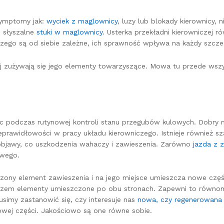
symptomy jak:
wyciek z maglownicy
, luzy lub blokady kierownicy,
 słyszalne
stuki w maglownicy
. Usterka przekładni kierowniczej 
czego są od siebie zależne, ich sprawność wpływa na każdy szcz
j zużywają się jego elementy towarzyszące. Mowa tu przede wszys
c podczas rutynowej kontroli stanu przegubów kulowych. Dobry
eprawidłowości w pracy układu kierowniczego. Istnieje również sza
 objawy, co uszkodzenia wahaczy i zawieszenia. Zarówno
jazda z 
owego.
dzony element zawieszenia i na jego miejsce umieszcza nowe częś
 razem elementy umieszczone po obu stronach. Zapewni to równomie
usimy zastanowić się, czy interesuje nas
nowa, czy regenerowana
owej części. Jakościowo są one równe sobie.