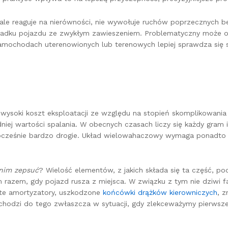
le reaguje na nierówności, nie wywołuje ruchów poprzecznych bel
rzypadku pojazdu ze zwykłym zawieszeniem. Problematyczny może 
samochodach uterenowionych lub terenowych lepiej sprawdza się 
oki koszt eksploatacji ze względu na stopień skomplikowania j
 wartości spalania. W obecnych czasach liczy się każdy gram i k
ocześnie bardzo drogie. Układ wielowahaczowy wymaga ponadto i
 nim zepsuć
? Wielość elementów, z jakich składa się ta część, po
razem, gdy pojazd rusza z miejsca. W związku z tym nie dziwi fak
ite amortyzatory, uszkodzone
końcówki drążków kierowniczych
, 
chodzi do tego zwłaszcza w sytuacji, gdy zlekceważymy pierwsze