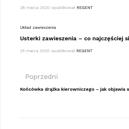
28 marca 2020
opublikował
REGENT
Układ zawieszenia
Usterki zawieszenia – co najczęściej s
25 marca 2020
opublikował
REGENT
Nawigacja
Previous
Poprzedni
wpisu
Post
Końcówka drążka kierowniczego – jak objawia się