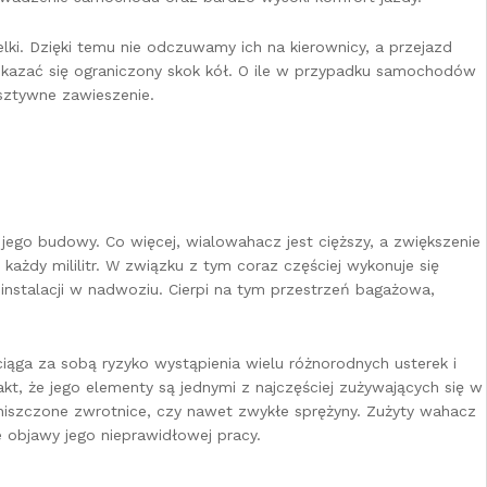
ki. Dzięki temu nie odczuwamy ich na kierownicy, a przejazd
okazać się ograniczony skok kół. O ile w przypadku samochodów
sztywne zawieszenie.
ego budowy. Co więcej, wialowahacz jest cięższy, a zwiększenie
ażdy mililitr. W związku z tym coraz częściej wykonuje się
nstalacji w nadwoziu. Cierpi na tym przestrzeń bagażowa,
ciąga za sobą ryzyko wystąpienia wielu różnorodnych usterek i
t, że jego elementy są jednymi z najczęściej zużywających się w
zniszczone zwrotnice, czy nawet zwykłe sprężyny. Zużyty wahacz
 objawy jego nieprawidłowej pracy.