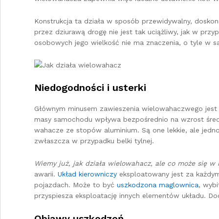
Konstrukcja ta działa w sposób przewidywalny, doskona
przez dziurawą drogę nie jest tak uciążliwy, jak w p
osobowych jego wielkość nie ma znaczenia, o tyle w 
Niedogodności i usterki
Głównym minusem zawieszenia wielowahaczwego jest wys
masy samochodu wpływa bezpośrednio na wzrost średniej
wahacze ze stopów aluminium. Są one lekkie, ale jedn
zwłaszcza w przypadku belki tylnej.
Wiemy już, jak działa wielowahacz, ale co może się w
awarii.
Układ kierowniczy
eksploatowany jest za każdym 
pojazdach. Może to być
uszkodzona maglownica
, wyb
przyspiesza eksploatację innych elementów układu. Do
Objawy uszkodzeń