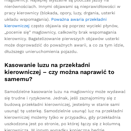
nierównościach. Innymi objawami są nieprawidłowości w
pracy kierownicy (blokada, opory, luzy, drgania, usterki
układu wspomagania).
Poważna awaria przekładni
kierowniczej
często objawia się poprzez wycieki płynów,
„pocenie się” maglownicy, całkowity brak wspomagania
kierownicy. Bagatelizowanie pierwszych objawów usterki
może doprowadzić do poważnych awarii, a co za tym idzie,
dłuższego unieruchomienia pojazdu.
Kasowanie luzu na przekładni
kierowniczej – czy można naprawić to
samemu?
Samodzielne kasowanie luzu na maglownicy może wydawać
się trudne i ryzykowne. Jednak, jeśli zaznajomimy się z
budową przekładni kierowniczej, jesteśmy w stanie sami
usunąć tę usterkę. Samodzielnie usunąć luz na przekładni
kierowniczej możemy tylko w przypadku, gdy przekładnia
uszkodzona jest po stronie, po której łączy się z kolumną
kierowniczą. W innym wypadku konieczna będzie