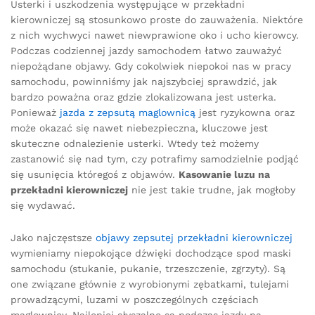
Usterki i uszkodzenia występujące w przekładni
kierowniczej są stosunkowo proste do zauważenia. Niektóre
z nich wychwyci nawet niewprawione oko i ucho kierowcy.
Podczas codziennej jazdy samochodem łatwo zauważyć
niepożądane objawy. Gdy cokolwiek niepokoi nas w pracy
samochodu, powinniśmy jak najszybciej sprawdzić, jak
bardzo poważna oraz gdzie zlokalizowana jest usterka.
Ponieważ
jazda z zepsutą maglownicą
jest ryzykowna oraz
może okazać się nawet niebezpieczna, kluczowe jest
skuteczne odnalezienie usterki. Wtedy też możemy
zastanowić się nad tym, czy potrafimy samodzielnie podjąć
się usunięcia któregoś z objawów.
Kasowanie luzu na
przekładni kierowniczej
nie jest takie trudne, jak mogłoby
się wydawać.
Jako najczęstsze
objawy zepsutej przekładni kierowniczej
wymieniamy niepokojące dźwięki dochodzące spod maski
samochodu (stukanie, pukanie, trzeszczenie, zgrzyty). Są
one związane głównie z wyrobionymi zębatkami, tulejami
prowadzącymi, luzami w poszczególnych częściach
maglownicy. Najlepiej słyszalne są podczas jazdy na