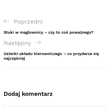
Nawigacja
Previous
Poprzedni
wpisu
Post
Stuki w maglownicy – czy to coś poważnego?
Next
Następny
Post
Usterki układu kierowniczego – co przydarza się
najczęściej
Dodaj komentarz