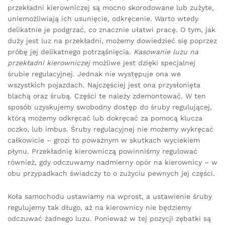
przekładni kierowniczej są mocno skorodowane lub zużyte,
uniemożliwiają ich usunięcie, odkręcenie. Warto wtedy
delikatnie je podgrzać, co znacznie ułatwi pracę. O tym, jak
duży jest luz na przekładni, możemy dowiedzieć się poprzez
próbę jej delikatnego potrząśnięcia.
Kasowanie luzu na
przekładni kierowniczej
możliwe jest dzięki specjalnej
śrubie regulacyjnej. Jednak nie występuje ona we
wszystkich pojazdach. Najczęściej jest ona przysłonięta
blachą oraz śrubą. Części te należy zdemontować. W ten
sposób uzyskujemy swobodny dostęp do śruby regulującej,
którą możemy odkręcać lub dokręcać za pomocą klucza
oczko, lub imbus. Śruby regulacyjnej nie możemy wykręcać
całkowicie – grozi to poważnym w skutkach wyciekiem
płynu. Przekładnię kierowniczą powinniśmy regulować
również, gdy odczuwamy nadmierny opór na kierownicy – w
obu przypadkach świadczy to o zużyciu pewnych jej części.
Koła samochodu ustawiamy na wprost, a ustawienie śruby
regulujemy tak długo, aż na kierownicy nie będziemy
odczuwać żadnego luzu. Ponieważ w tej pozycji zębatki są