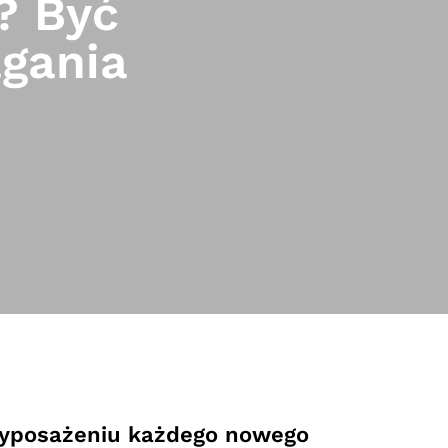
? Być
gania
wyposażeniu każdego nowego