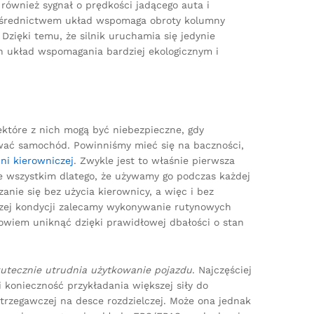
również sygnał o prędkości jadącego auta i
o pośrednictwem układ wspomaga obroty kolumny
Dzięki temu, że silnik uruchamia się jedynie
en układ wspomagania bardziej ekologicznym i
ektóre z nich mogą być niebezpieczne, gdy
ować samochód. Powinniśmy mieć się na baczności,
ni kierowniczej
. Zwykle jest to właśnie pierwsza
de wszystkim dlatego, że używamy go podczas każdej
ie się bez użycia kierownicy, a więc i bez
pszej kondycji zalecamy wykonywanie rutynowych
owiem uniknąć dzięki prawidłowej dbałości o stan
kutecznie utrudnia użytkowanie pojazdu
. Najczęściej
 konieczność przykładania większej siły do
trzegawczej na desce rozdzielczej. Może ona jednak