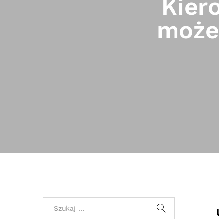
Kier
może