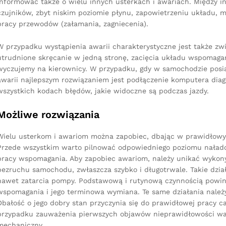
informować także o wielu innych usterkach i awariach. Między 
czujników, zbyt niskim poziomie płynu, zapowietrzeniu układu,
pracy przewodów (załamania, zagniecenia).
W przypadku wystąpienia awarii charakterystyczne jest także zw
utrudnione skręcanie w jedną stronę, zacięcia układu wspomagan
wyczujemy na kierownicy. W przypadku, gdy w samochodzie posi
awarii najlepszym rozwiązaniem jest podłączenie komputera diag
wszystkich kodach błędów, jakie widoczne są podczas jazdy.
Możliwe rozwiązania
Wielu usterkom i awariom można zapobiec, dbając w prawidłowy
Przede wszystkim warto pilnować odpowiedniego poziomu naładow
pracy wspomagania. Aby zapobiec awariom, należy unikać wyko
bezruchu samochodu, zwłaszcza szybko i długotrwale. Takie dział
nawet zatarcia pompy. Podstawową i rutynową czynnością powi
wspomagania i jego terminowa wymiana. Te same działania należ
Dbałość o jego dobry stan przyczynia się do prawidłowej pracy 
przypadku zauważenia pierwszych objawów nieprawidłowości wart
mechaniczny.