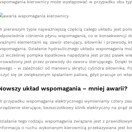
wspomagania kierownicy może występować w przypadku obu ty
W pierwszym typie najważniejszą częścią całego układu jest pomp
odpowiednie ciśnienie płynu wspomagania, co w konsekwencji d
ważnymi elementami są: zawór sterujący, siłowniki i przewody, k
wspomagania. Działanie hydraulicznego układu wspomagania moż
już wcześniej pompka łopatkowa napędzana jest przez pasek wie
prowadzony jest przez przewody do zaworu sterującego. Dzięki t
lewego – w zależności od manewru skrętu) cylindra siłownika. 
liczyć się ze zwiększonym spalaniem paliwa, gdyż pracuje on wła
Nowszy układ wspomagania – mniej awarii?
W przypadku wspomagania elektrycznego wymieniamy cztery zasa
urządzenie sterujące, bezszczotkowy silnik elektryczny na prąd s
Działanie tego rodzaju wspomagania związane jest z prawidłowy
Informacja o ruchu wykonanym kierownicą przekazywana jest bow