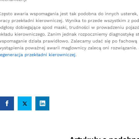
Często awaria wspomagania jest tak podobna do innych usterek,
pracy przekładni kierowniczej. Wynika to przede wszystkim z po
odgłosy dobiegające spod maski, trudności w prowadzeniu pojazd
układu kierowniczego. Zanim jednak rozpoczniemy diagnostykę st
wspomaganie działa prawidłowo. Zalecamy udać się po fachową
wystąpienia poważnej awarii maglownicy zalecą oni rozwiązanie. 
regeneracja przekładni kierowniczej
.