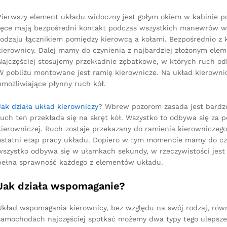
Pierwszy element układu widoczny jest gołym okiem w kabinie poj
ręce mają bezpośredni kontakt podczas wszystkich manewrów wy
rodzaju łącznikiem pomiędzy kierowcą a kołami. Bezpośrednio z 
kierownicy. Dalej mamy do czynienia z najbardziej złożonym ele
Najczęściej stosujemy przekładnie zębatkowe, w których ruch o
W pobliżu montowane jest ramię kierownicze. Na układ kierownicz
umożliwiające płynny ruch kół.
Jak działa układ kierowniczy
? Wbrew pozorom zasada jest bardzo
ruch ten przekłada się na skręt kół. Wszystko to odbywa się za
kierowniczej. Ruch zostaje przekazany do ramienia kierowniczeg
ostatni etap pracy układu. Dopiero w tym momencie mamy do czy
wszystko odbywa się w ułamkach sekundy, w rzeczywistości jest t
pełna sprawność każdego z elementów układu.
Jak działa wspomaganie?
Układ wspomagania kierownicy, bez względu na swój rodzaj, równ
samochodach najczęściej spotkać możemy dwa typy tego ulepszeni