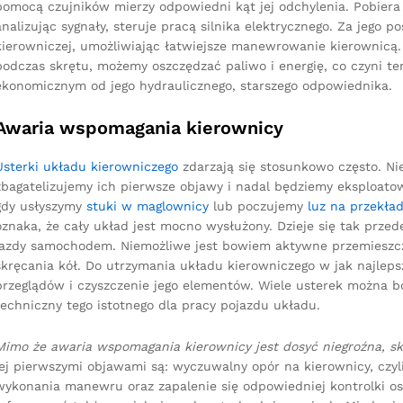
pomocą czujników mierzy odpowiedni kąt jej odchylenia. Pobiera 
analizując sygnały, steruje pracą silnika elektrycznego. Za jeg
kierowniczej, umożliwiając łatwiejsze manewrowanie kierownicą. 
podczas skrętu, możemy oszczędzać paliwo i energię, co czyni t
ekonomicznym od jego hydraulicznego, starszego odpowiednika.
Awaria wspomagania kierownicy
Usterki układu kierowniczego
zdarzają się stosunkowo często. Ni
zbagatelizujemy ich pierwsze objawy i nadal będziemy eksploat
gdy usłyszymy
stuki w maglownicy
lub poczujemy
luz na przekład
oznaka, że cały układ jest mocno wysłużony. Dzieje się tak prze
jazdy samochodem. Niemożliwe jest bowiem aktywne przemieszczan
skręcania kół. Do utrzymania układu kierowniczego w jak najle
przeglądów i czyszczenie jego elementów. Wiele usterek można b
techniczny tego istotnego dla pracy pojazdu układu.
Mimo że awaria wspomagania kierownicy jest dosyć niegroźna, s
jej pierwszymi objawami są: wyczuwalny opór na kierownicy, czyli
wykonania manewru oraz zapalenie się odpowiedniej kontrolki os