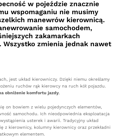
ecność w pojeździe znacznie
nemu wspomaganiu nie musimy
szelkich manewrów kierownicą.
 manewrowanie samochodem,
śniejszych zakamarkach
. Wszystko zmienia jednak nawet
h, jest układ kierowniczy. Dzięki niemu określamy
ełożeniu ruchów rąk kierowcy na ruch kół pojazdu.
a obniżenie komfortu jazdy
.
się on bowiem z wielu pojedynczych elementów,
wność samochodu. Ich nieodpowiednia eksploatacja
ystąpienia usterek i awarii. Tradycyjny układ
ę z kierownicy, kolumny kierownicy oraz przekładni
odatkowym elementem.