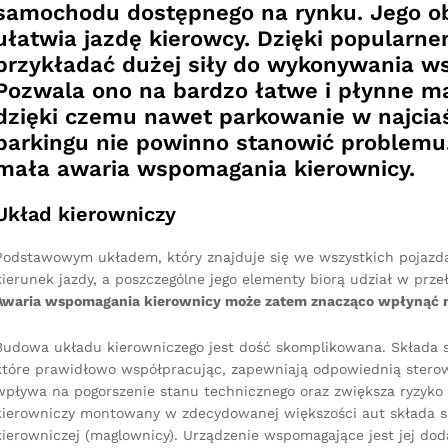
samochodu dostępnego na rynku. Jego ob
ułatwia jazdę kierowcy. Dzięki popular
przykładać dużej siły do wykonywania w
Pozwala ono na bardzo łatwe i płynne
dzięki czemu nawet parkowanie w najcia
parkingu nie powinno stanowić problemu
mała awaria wspomagania kierownicy.
Układ kierowniczy
Podstawowym układem, który znajduje się we wszystkich pojazdac
kierunek jazdy, a poszczególne jego elementy biorą udział w prz
Awaria wspomagania kierownicy może zatem znacząco wpłynąć n
Budowa układu kierowniczego jest dość skomplikowana. Składa 
które prawidłowo współpracując, zapewniają odpowiednią stero
wpływa na pogorszenie stanu technicznego oraz zwiększa ryzyko w
kierowniczy montowany w zdecydowanej większości aut składa si
kierowniczej (maglownicy). Urządzenie wspomagające jest jej d