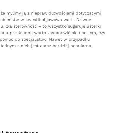
 że mylimy ją z nieprawidłowościami dotyczącymi
dobieństw w kwestii objawów awarii. Dziwne
u, zła sterowność – to wszystko sugeruje usterki
anu przekładni, warto zastanowić się nad tym, czy
 pomoc do specjalistów. Nawet w przypadku
Jednym z nich jest coraz bardziej popularna