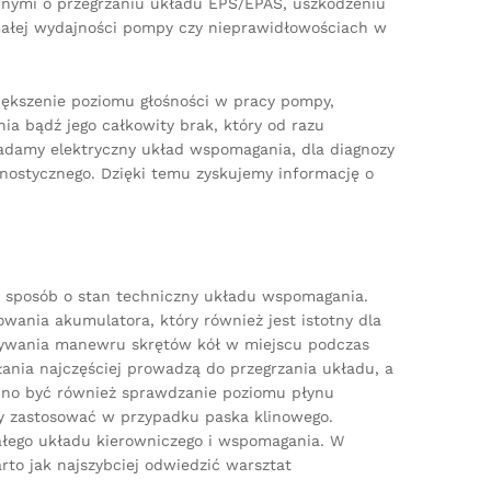
innymi o przegrzaniu układu EPS/EPAS, uszkodzeniu
 małej wydajności pompy czy nieprawidłowościach w
iększenie poziomu głośności w pracy pompy,
ia bądź jego całkowity brak, który od razu
adamy elektryczny układ wspomagania, dla diagnozy
nostycznego. Dzięki temu zyskujemy informację o
 sposób o stan techniczny układu wspomagania.
ania akumulatora, który również jest istotny dla
nywania manewru skrętów kół w miejscu podczas
ania najczęściej prowadzą do przegrzania układu, a
nno być również sprawdzanie poziomu płynu
y zastosować w przypadku paska klinowego.
całego układu kierowniczego i wspomagania. W
o jak najszybciej odwiedzić warsztat