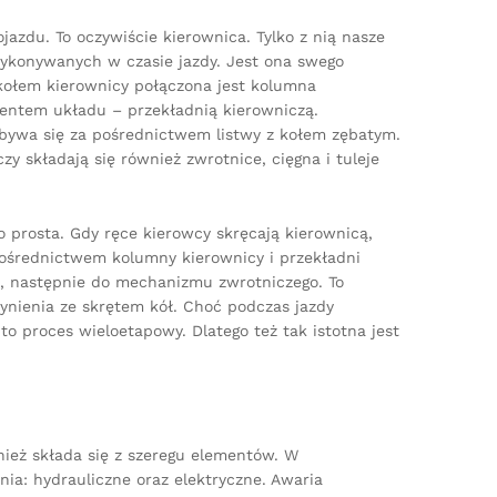
azdu. To oczywiście kierownica. Tylko z nią nasze
konywanych w czasie jazdy. Jest ona swego
kołem kierownicy połączona jest kolumna
mentem układu – przekładnią kierowniczą.
dbywa się za pośrednictwem listwy z kołem zębatym.
y składają się również zwrotnice, cięgna i tuleje
 prosta. Gdy ręce kierowcy skręcają kierownicą,
 pośrednictwem kolumny kierownicy i przekładni
o, następnie do mechanizmu zwrotniczego. To
nienia ze skrętem kół. Choć podczas jazdy
o proces wieloetapowy. Dlatego też tak istotna jest
ież składa się z szeregu elementów. W
a: hydrauliczne oraz elektryczne. Awaria