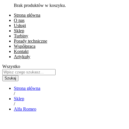
Brak produktów w koszyku.
Strona główna
O nas
Usługi
Sklep
Turbiny
Porady techniczne
Współpraca
Kontakt
Artykuły
Wszystko
Szukaj
Strona główna
/
Sklep
/
Alfa Romeo