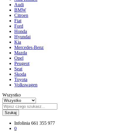
Audi
BMW
Citroen
Fiat
Ford
Honda
Hyundai
Kia
Mercedes-Benz
Mazda
Opel
Peugeot
Seat
Skoda
Toyota
Volkswagen
Wszystko
Szukaj
Infolinia
661 355 977
0