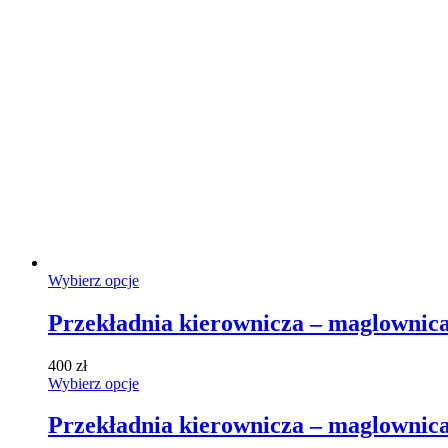
na
stronie
produktu
Ten
Wybierz opcje
produkt
ma
Przekładnia kierownicza – maglownica
wiele
wariantów.
400
zł
Opcje
Ten
Wybierz opcje
można
produkt
wybrać
ma
Przekładnia kierownicza – maglownica
na
wiele
stronie