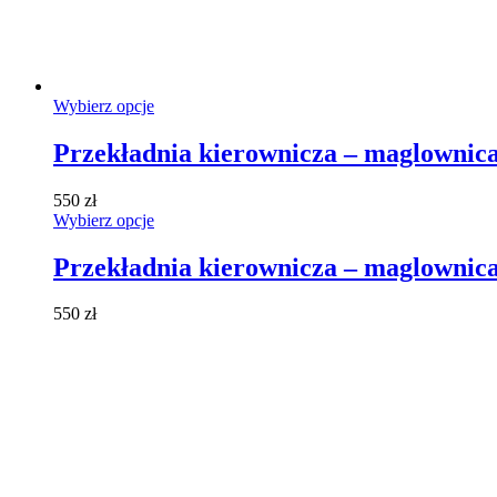
Ten
Wybierz opcje
produkt
ma
Przekładnia kierownicza – maglownica
wiele
wariantów.
550
zł
Opcje
Ten
Wybierz opcje
można
produkt
wybrać
ma
Przekładnia kierownicza – maglownica
na
wiele
stronie
wariantów.
produktu
550
zł
Opcje
można
wybrać
na
stronie
produktu