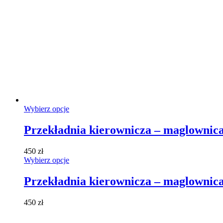
Ten
Wybierz opcje
produkt
ma
Przekładnia kierownicza – maglownica
wiele
wariantów.
450
zł
Opcje
Ten
Wybierz opcje
można
produkt
wybrać
ma
Przekładnia kierownicza – maglownica
na
wiele
stronie
wariantów.
produktu
450
zł
Opcje
można
wybrać