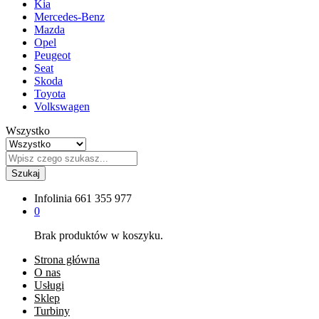
Kia
Mercedes-Benz
Mazda
Opel
Peugeot
Seat
Skoda
Toyota
Volkswagen
Wszystko
Szukaj
Infolinia
661 355 977
0
Brak produktów w koszyku.
Strona główna
O nas
Usługi
Sklep
Turbiny