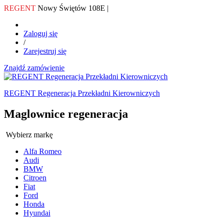
REGENT
Nowy Świętów 108E |
Zaloguj się
/
Zarejestruj się
Znajdź zamówienie
REGENT Regeneracja Przekładni Kierowniczych
Maglownice regeneracja
Wybierz markę
Alfa Romeo
Audi
BMW
Citroen
Fiat
Ford
Honda
Hyundai