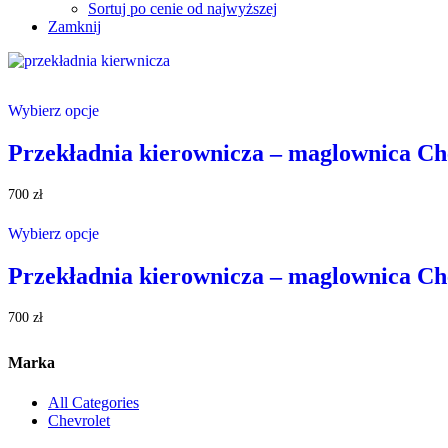
Sortuj po cenie od najwyższej
Zamknij
Ten
Wybierz opcje
produkt
ma
wiele
Przekładnia kierownicza – maglownica Che
wariantów.
Opcje
700
zł
można
Ten
wybrać
Wybierz opcje
produkt
na
ma
stronie
wiele
Przekładnia kierownicza – maglownica Che
produktu
wariantów.
Opcje
700
zł
można
wybrać
na
Marka
stronie
produktu
All Categories
Chevrolet