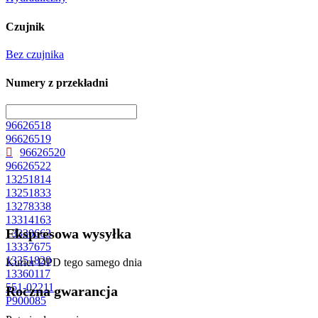
Czujnik
Bez czujnika
Numery z przekładni
96626518
96626519
96626520
96626522
13251814
13251833
13278338
13314163
Ekspresowa wysyłka
13330663
13337675
13351820
Kurier DPD tego samego dnia
13360117
551-02211
Roczna gwarancja
P900085