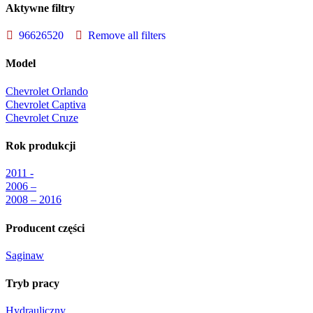
Aktywne filtry
96626520
Remove all filters
Model
Chevrolet Orlando
Chevrolet Captiva
Chevrolet Cruze
Rok produkcji
2011 -
2006 –
2008 – 2016
Producent części
Saginaw
Tryb pracy
Hydrauliczny