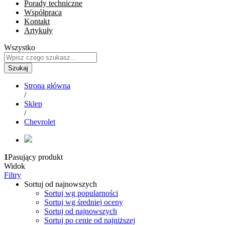
Porady techniczne
Współpraca
Kontakt
Artykuły
Wszystko
Szukaj
Strona główna
/
Sklep
/
Chevrolet
1
Pasujący produkt
Widok
Filtry
Sortuj od najnowszych
Sortuj wg popularności
Sortuj wg średniej oceny
Sortuj od najnowszych
Sortuj po cenie od najniższej