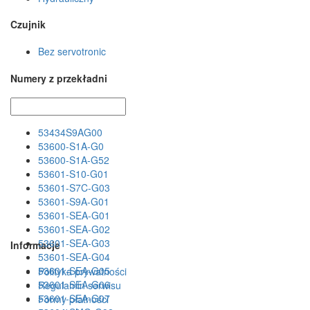
Czujnik
Bez servotronic
Numery z przekładni
53434S9AG00
53600-S1A-G0
53600-S1A-G52
53601-S10-G01
53601-S7C-G03
53601-S9A-G01
53601-SEA-G01
53601-SEA-G02
53601-SEA-G03
Informacje
53601-SEA-G04
53601-SEA-G05
Polityka prywatności
53601-SEA-G06
Regulamin serwisu
53601-SEA-G07
Formy płatności