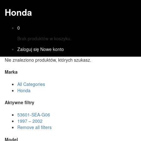
Honda
0
Brak produktów w koszyku.
Zaloguj się
Nowe konto
Nie znaleziono produktów, których szukasz.
Marka
All Categories
Honda
Aktywne filtry
53601-SEA-G06
1997 – 2002
Remove all filters
Model