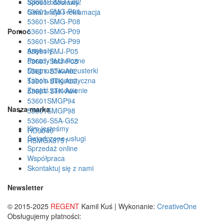
53601-SMG-G92
Sposób dostawy
53601-SMG-P04
Gwarancja i reklamacja
53601-SMG-P08
Pomoc
53601-SMG-P09
53601-SMG-P99
Artykuły
53601-SMJ-P05
Porady techniczne
53601-SMJ-P08
Diagnozowanie usterki
53601-STK-A02
Tabela diagnostyczna
53601-STK-A03
Znajdź zamówienie
53601-STK-A04
53601SMGP94
Nasza marka
53601SMGP98
53606-S5A-G52
Kim jesteśmy
HO9040
Świadczone usługi
HSMGX8751
Sprzedaż online
Współpraca
Skontaktuj się z nami
Newsletter
© 2015-2025
REGENT
Kamil Kuś | Wykonanie:
CreativeOne
Obsługujemy płatności: