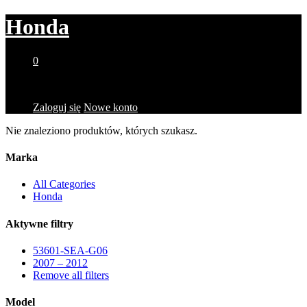
Honda
0
Brak produktów w koszyku.
Zaloguj się
Nowe konto
Nie znaleziono produktów, których szukasz.
Marka
All Categories
Honda
Aktywne filtry
53601-SEA-G06
2007 – 2012
Remove all filters
Model