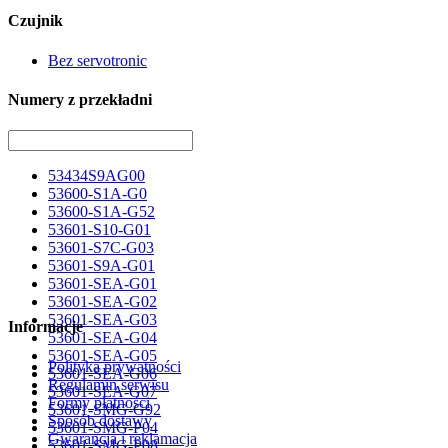
Czujnik
Bez servotronic
Numery z przekładni
53434S9AG00
53600-S1A-G0
53600-S1A-G52
53601-S10-G01
53601-S7C-G03
53601-S9A-G01
53601-SEA-G01
53601-SEA-G02
53601-SEA-G03
Informacje
53601-SEA-G04
53601-SEA-G05
Polityka prywatności
53601-SEA-G06
Regulamin serwisu
53601-SEA-G07
Formy płatności
53601-SMG-G92
Sposób dostawy
53601-SMG-P04
Gwarancja i reklamacja
53601-SMG-P08