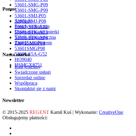
53601-SMG-P09
Pomoc
53601-SMG-P99
53601-SMJ-P05
Artykuły
53601-SMJ-P08
Porady techniczne
53601-STK-A02
Diagnozowanie usterki
53601-STK-A03
Tabela diagnostyczna
53601-STK-A04
Znajdź zamówienie
53601SMGP94
53601SMGP98
53606-S5A-G52
Nasza marka
HO9040
HSMGX8751
Kim jesteśmy
Świadczone usługi
Sprzedaż online
Współpraca
Skontaktuj się z nami
Newsletter
© 2015-2025
REGENT
Kamil Kuś | Wykonanie:
CreativeOne
Obsługujemy płatności: