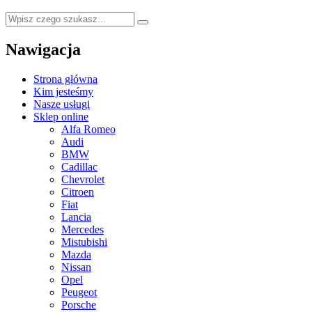
Nawigacja
Strona główna
Kim jesteśmy
Nasze usługi
Sklep online
Alfa Romeo
Audi
BMW
Cadillac
Chevrolet
Citroen
Fiat
Lancia
Mercedes
Mistubishi
Mazda
Nissan
Opel
Peugeot
Porsche