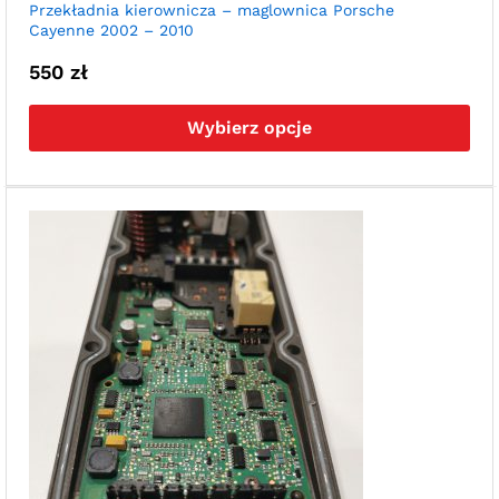
Przekładnia kierownicza – maglownica Porsche
Cayenne 2002 – 2010
550
zł
Ten
pro
Wybierz opcje
ma
wie
war
Opc
moż
wyb
na
str
pro