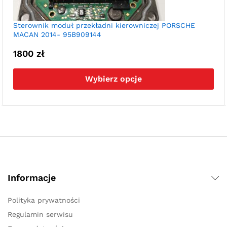
Sterownik moduł przekładni kierowniczej PORSCHE
MACAN 2014- 95B909144
1800
zł
Ten
pro
Wybierz opcje
ma
wie
war
Opc
moż
wyb
na
str
pro
Informacje
Polityka prywatności
Regulamin serwisu