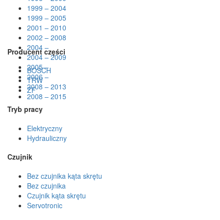
1999 – 2004
1999 – 2005
2001 – 2010
2002 – 2008
2004 –
Producent części
2004 – 2009
2005 –
BOSCH
2006 –
TRW
2008 – 2013
ZF
2008 – 2015
Tryb pracy
Elektryczny
Hydrauliczny
Czujnik
Bez czujnika kąta skrętu
Bez czujnika
Czujnik kąta skrętu
Servotronic