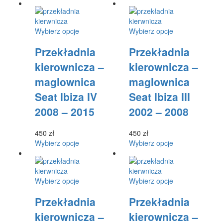
produkt
produkt
ma
ma
wiele
wiele
Ten
Ten
Wybierz opcje
Wybierz opcje
wariantów.
wariantów.
produkt
produkt
Opcje
Opcje
Przekładnia
Przekładnia
ma
ma
można
można
wiele
wiele
wybrać
wybrać
kierownicza –
kierownicza –
wariantów.
wariantów.
na
na
maglownica
maglownica
Opcje
Opcje
stronie
stronie
można
można
produktu
produktu
Seat Ibiza IV
Seat Ibiza III
wybrać
wybrać
2008 – 2015
2002 – 2008
na
na
stronie
stronie
produktu
produktu
450
zł
450
zł
Ten
Ten
Wybierz opcje
Wybierz opcje
produkt
produkt
ma
ma
wiele
wiele
Ten
Ten
Wybierz opcje
Wybierz opcje
wariantów.
wariantów.
produkt
produkt
Opcje
Opcje
Przekładnia
Przekładnia
ma
ma
można
można
wiele
wiele
wybrać
wybrać
kierownicza –
kierownicza –
wariantów.
wariantów.
na
na