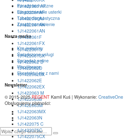
Porady techniczne
1J1422061 AF
Diagnozowanie usterki
1J1422061AF
Tabela diagnostyczna
1J1422061AJ
Znajdź zamówienie
1J1422061AK
1J1422061AN
Nasza marka
1J1422061F
1J1422061FX
Kim jesteśmy
1J1422061S
Świadczone usługi
1J1422061SX
Sprzedaż online
1J1422062 D
Współpraca
1J1422062D
Skontaktuj się z nami
1J1422062DX
1J1422062E
Newsletter
1J1422062EX
1J1422063 M
© 2015-2025
REGENT
Kamil Kuś | Wykonanie:
CreativeOne
1J1422063B
Obsługujemy płatności:
1J1422063M
1J1422063MX
1J1422063N
1J1422075 C
1J1422075C
1J1422075CX