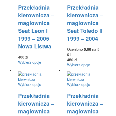
produkt
produkt
Przekładnia
Przekładnia
ma
ma
wiele
wiele
kierownicza –
kierownicza –
wariantów.
wariantów.
maglownica
maglownica
Opcje
Opcje
można
można
Seat Leon I
Seat Toledo II
wybrać
wybrać
1999 – 2005
1999 – 2004
na
na
stronie
stronie
Nowa Listwa
produktu
produktu
Oceniono
5.00
na 5
01
400
zł
450
zł
Ten
Wybierz opcje
Ten
Wybierz opcje
produkt
produkt
ma
ma
wiele
wiele
wariantów.
Ten
Ten
Wybierz opcje
Wybierz opcje
wariantów.
Opcje
produkt
produkt
Opcje
można
Przekładnia
Przekładnia
ma
ma
można
wybrać
wiele
wiele
wybrać
kierownicza –
kierownicza –
na
wariantów.
wariantów.
na
stronie
maglownica
maglownica
Opcje
Opcje
stronie
produktu
można
można