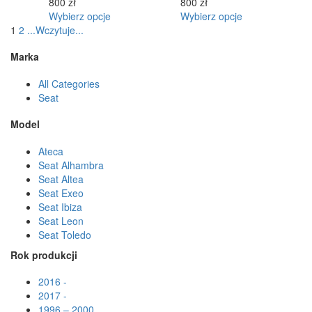
800
zł
800
zł
Ten
Ten
Wybierz opcje
Wybierz opcje
produkt
produkt
1
2
.
.
.
Wczytuje
.
.
.
ma
ma
Marka
wiele
wiele
wariantów.
wariantów.
All Categories
Opcje
Opcje
Seat
można
można
wybrać
wybrać
Model
na
na
stronie
stronie
Ateca
produktu
produktu
Seat Alhambra
Seat Altea
Seat Exeo
Seat Ibiza
Seat Leon
Seat Toledo
Rok produkcji
2016 -
2017 -
1996 – 2000