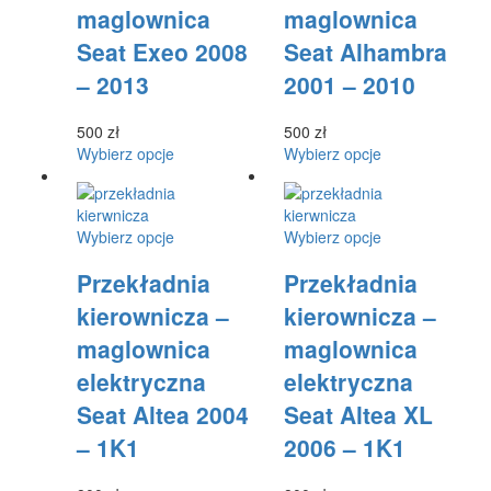
maglownica
maglownica
Opcje
Opcje
stronie
stronie
można
można
produktu
produktu
Seat Exeo 2008
Seat Alhambra
wybrać
wybrać
– 2013
2001 – 2010
na
na
stronie
stronie
produktu
produktu
500
zł
500
zł
Ten
Ten
Wybierz opcje
Wybierz opcje
produkt
produkt
ma
ma
wiele
wiele
Ten
Ten
Wybierz opcje
Wybierz opcje
wariantów.
wariantów.
produkt
produkt
Opcje
Opcje
Przekładnia
Przekładnia
ma
ma
można
można
wiele
wiele
wybrać
wybrać
kierownicza –
kierownicza –
wariantów.
wariantów.
na
na
maglownica
maglownica
Opcje
Opcje
stronie
stronie
można
można
produktu
produktu
elektryczna
elektryczna
wybrać
wybrać
Seat Altea 2004
Seat Altea XL
na
na
stronie
stronie
– 1K1
2006 – 1K1
produktu
produktu