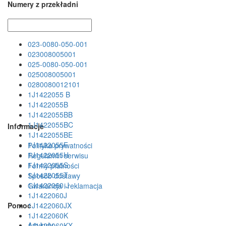
Numery z przekładni
023-0080-050-001
023008005001
025-0080-050-001
025008005001
0280080012101
1J1422055 B
1J1422055B
1J1422055BB
1J1422055BC
Informacje
1J1422055BE
1J1422055F
Polityka prywatności
1J1422055H
Regulamin serwisu
1J1422055S
Formy płatności
1J1422055T
Sposób dostawy
1J1422060 J
Gwarancja i reklamacja
1J1422060J
Pomoc
1J1422060JX
1J1422060K
Artykuły
1J1422060KX