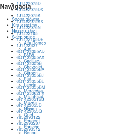
1J1422075D
Nawigacja
1J1422075DX
1J1422075K
Strona główna
1J1422075KX
Kim jesteśmy
1J1422075N
Nasze usługi
1J1422105
Sklep online
1J1422105DE
Alfa Romeo
1J1422327
Audi
6Q1423055AD
BMW
6Q1423055AX
Cadillac
6Q1423055B
Chevrolet
6Q1423055BA
Citroen
6Q1423055BJ
Fiat
6Q1423055BL
Lancia
6Q1423055BM
Mercedes
6Q1423062FX
Mistubishi
6R1423051BB
Mazda
6R1423055D
Nissan
6R1423055Q
Opel
7852993122
Peugeot
7852993287
Porsche
7852993312
Renault