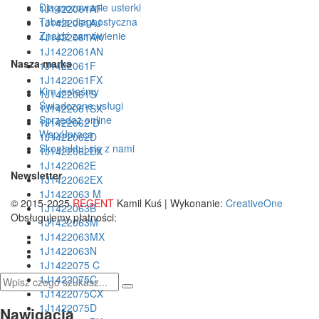
Diagnozowanie usterki
1J1422061AF
Tabela diagnostyczna
1J1422061AJ
Znajdź zamówienie
1J1422061AK
1J1422061AN
Nasza marka
1J1422061F
1J1422061FX
Kim jesteśmy
1J1422061S
Świadczone usługi
1J1422061SX
Sprzedaż online
1J1422062 D
Współpraca
1J1422062D
Skontaktuj się z nami
1J1422062DX
1J1422062E
Newsletter
1J1422062EX
1J1422063 M
© 2015-2025
REGENT
Kamil Kuś | Wykonanie:
CreativeOne
1J1422063B
Obsługujemy płatności:
1J1422063M
1J1422063MX
1J1422063N
1J1422075 C
1J1422075C
1J1422075CX
1J1422075D
Nawigacja