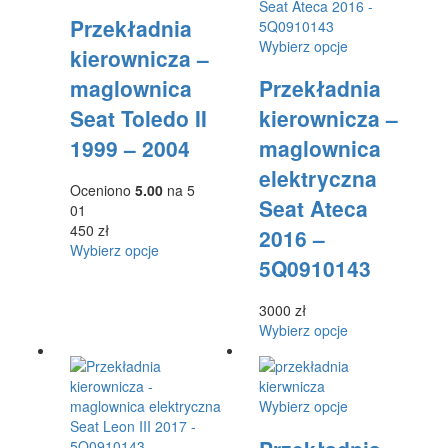
produkt
Przekładnia
ma
wiele
Ten
Wybierz opcje
kierownicza –
wariantów.
produkt
maglownica
Przekładnia
Opcje
ma
można
wiele
Seat Toledo II
kierownicza –
wybrać
wariantów.
1999 – 2004
maglownica
na
Opcje
stronie
można
elektryczna
produktu
wybrać
Oceniono
5.00
na 5
Seat Ateca
na
01
stronie
450
zł
2016 –
produktu
Ten
Wybierz opcje
5Q0910143
produkt
ma
wiele
3000
zł
wariantów.
Ten
Wybierz opcje
Opcje
produkt
można
ma
wybrać
wiele
Ten
Wybierz opcje
na
wariantów.
produkt
stronie
Opcje
ma