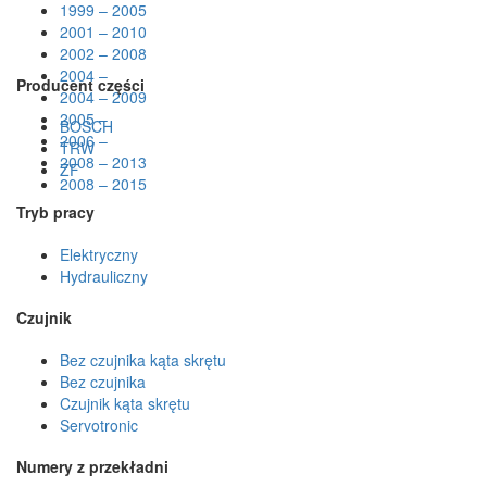
1999 – 2005
2001 – 2010
2002 – 2008
2004 –
Producent części
2004 – 2009
2005 –
BOSCH
2006 –
TRW
2008 – 2013
ZF
2008 – 2015
Tryb pracy
Elektryczny
Hydrauliczny
Czujnik
Bez czujnika kąta skrętu
Bez czujnika
Czujnik kąta skrętu
Servotronic
Numery z przekładni