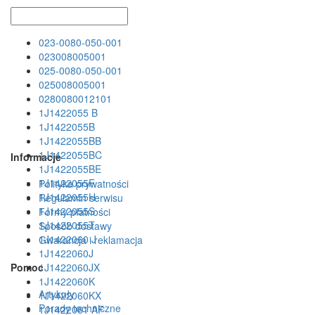
023-0080-050-001
023008005001
025-0080-050-001
025008005001
0280080012101
1J1422055 B
1J1422055B
1J1422055BB
1J1422055BC
Informacje
1J1422055BE
1J1422055F
Polityka prywatności
1J1422055H
Regulamin serwisu
1J1422055S
Formy płatności
1J1422055T
Sposób dostawy
1J1422060 J
Gwarancja i reklamacja
1J1422060J
Pomoc
1J1422060JX
1J1422060K
Artykuły
1J1422060KX
Porady techniczne
1J1422061 AF