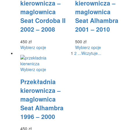
wybrać
wybrać
kierownicza –
kierownicza –
wariantów.
wariantów.
na
na
maglownica
maglownica
Opcje
Opcje
stronie
stronie
można
można
produktu
produktu
Seat Cordoba II
Seat Alhambra
wybrać
wybrać
2002 – 2008
2001 – 2010
na
na
stronie
stronie
produktu
produktu
450
zł
500
zł
Ten
Ten
Wybierz opcje
Wybierz opcje
produkt
produkt
1
2
.
.
.
Wczytuje
.
.
.
ma
ma
wiele
wiele
Ten
Wybierz opcje
wariantów.
wariantów.
produkt
Opcje
Opcje
Przekładnia
ma
można
można
wiele
wybrać
wybrać
kierownicza –
wariantów.
na
na
maglownica
Opcje
stronie
stronie
można
produktu
produktu
Seat Alhambra
wybrać
1996 – 2000
na
stronie
produktu
450
zł