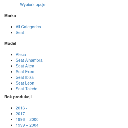
Ten
Wybierz opcje
produkt
Marka
ma
wiele
All Categories
wariantów.
Seat
Opcje
można
Model
wybrać
na
Ateca
stronie
Seat Alhambra
produktu
Seat Altea
Seat Exeo
Seat Ibiza
Seat Leon
Seat Toledo
Rok produkcji
2016 -
2017 -
1996 – 2000
1999 – 2004