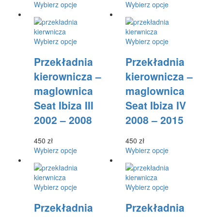
Ten
Ten
Wybierz opcje
Wybierz opcje
produkt
produkt
ma
ma
wiele
wiele
Ten
Ten
Wybierz opcje
Wybierz opcje
wariantów.
wariantów.
produkt
produkt
Opcje
Opcje
Przekładnia
Przekładnia
ma
ma
można
można
wiele
wiele
wybrać
wybrać
kierownicza –
kierownicza –
wariantów.
wariantów.
na
na
maglownica
maglownica
Opcje
Opcje
stronie
stronie
można
można
produktu
produktu
Seat Ibiza III
Seat Ibiza IV
wybrać
wybrać
2002 – 2008
2008 – 2015
na
na
stronie
stronie
produktu
produktu
450
zł
450
zł
Ten
Ten
Wybierz opcje
Wybierz opcje
produkt
produkt
ma
ma
wiele
wiele
Ten
Ten
Wybierz opcje
Wybierz opcje
wariantów.
wariantów.
produkt
produkt
Opcje
Opcje
Przekładnia
Przekładnia
ma
ma
można
można
wiele
wiele