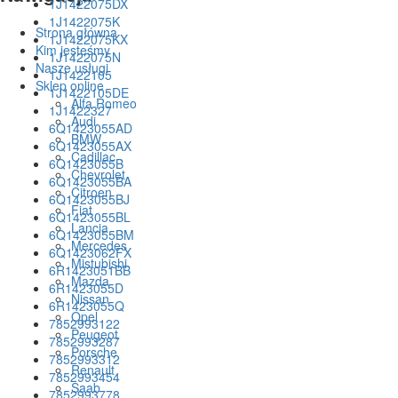
1J1422075DX
1J1422075K
Strona główna
1J1422075KX
Kim jesteśmy
1J1422075N
Nasze usługi
1J1422105
Sklep online
1J1422105DE
Alfa Romeo
1J1422327
Audi
6Q1423055AD
BMW
6Q1423055AX
Cadillac
6Q1423055B
Chevrolet
6Q1423055BA
Citroen
6Q1423055BJ
Fiat
6Q1423055BL
Lancia
6Q1423055BM
Mercedes
6Q1423062FX
Mistubishi
6R1423051BB
Mazda
6R1423055D
Nissan
6R1423055Q
Opel
7852993122
Peugeot
7852993287
Porsche
7852993312
Renault
7852993454
Saab
7852993778