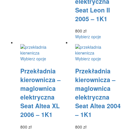
elektryczna
wybrać
na
Seat Leon II
na
stronie
stronie
produktu
2005 – 1K1
produktu
800
zł
Ten
Wybierz opcje
produkt
ma
wiele
Ten
Ten
Wybierz opcje
Wybierz opcje
wariantów.
produkt
produkt
Opcje
Przekładnia
Przekładnia
ma
ma
można
wiele
wiele
wybrać
kierownicza –
kierownicza –
wariantów.
wariantów.
na
maglownica
maglownica
Opcje
Opcje
stronie
można
można
produktu
elektryczna
elektryczna
wybrać
wybrać
Seat Altea XL
Seat Altea 2004
na
na
stronie
stronie
2006 – 1K1
– 1K1
produktu
produktu
800
zł
800
zł