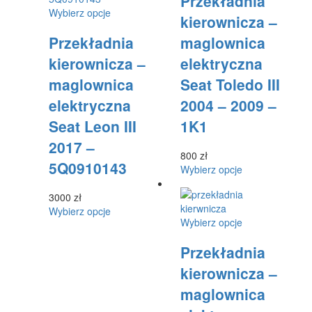
Przekładnia
produktu
można
Ten
wiele
Wybierz opcje
wybrać
kierownicza –
produkt
wariantów.
na
Przekładnia
maglownica
ma
Opcje
stronie
wiele
można
produktu
kierownicza –
elektryczna
wariantów.
wybrać
maglownica
Seat Toledo III
Opcje
na
można
stronie
elektryczna
2004 – 2009 –
wybrać
produktu
Seat Leon III
1K1
na
stronie
2017 –
produktu
800
zł
5Q0910143
Ten
Wybierz opcje
produkt
ma
3000
zł
Ten
wiele
Wybierz opcje
Ten
Wybierz opcje
produkt
wariantów.
produkt
ma
Opcje
Przekładnia
ma
wiele
można
wiele
wariantów.
wybrać
kierownicza –
wariantów.
Opcje
na
maglownica
Opcje
można
stronie
można
wybrać
produktu