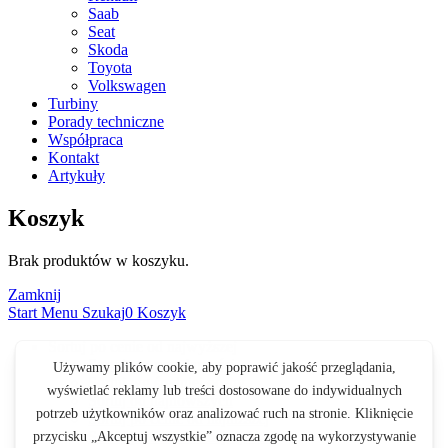
Saab
Seat
Skoda
Toyota
Volkswagen
Turbiny
Porady techniczne
Współpraca
Kontakt
Artykuły
Koszyk
Brak produktów w koszyku.
Zamknij
Start
Menu
Szukaj
0
Koszyk
Sortuj po cenie od najwyższej
Sortuj wg popularności
Sortuj wg średniej oceny
Sortuj od najnowszych
Sortuj po cenie od najniższej
Sortuj po cenie od najwyższej