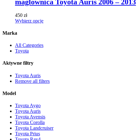
maglownica Toyota Auris 2006 – 2013
wariantów.
Opcje
można
450
zł
wybrać
Ten
Wybierz opcje
na
produkt
stronie
ma
Marka
produktu
wiele
wariantów.
All Categories
Opcje
Toyota
można
wybrać
Aktywne filtry
na
stronie
Toyota Auris
produktu
Remove all filters
Model
Toyota Aygo
Toyota Auris
Toyota Avensis
Toyota Corolla
Toyota Landcruiser
Toyota Prius
Toyota Rav4