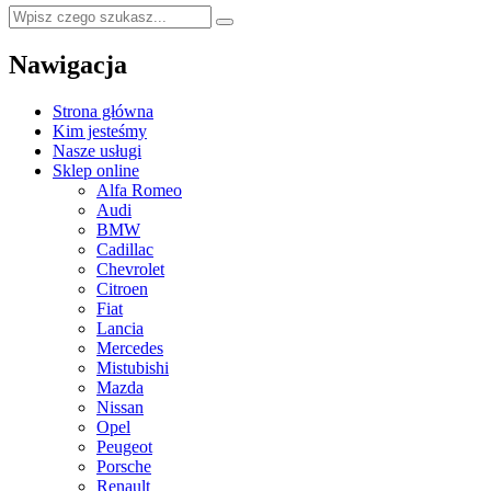
Nawigacja
Strona główna
Kim jesteśmy
Nasze usługi
Sklep online
Alfa Romeo
Audi
BMW
Cadillac
Chevrolet
Citroen
Fiat
Lancia
Mercedes
Mistubishi
Mazda
Nissan
Opel
Peugeot
Porsche
Renault