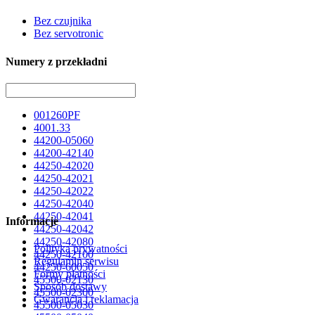
Bez czujnika
Bez servotronic
Numery z przekładni
001260PF
4001.33
44200-05060
44200-42140
44250-42020
44250-42021
44250-42022
44250-42040
44250-42041
Informacje
44250-42042
44250-42080
Polityka prywatności
44250-42100
Regulamin serwisu
44250-60050
Formy płatności
45500-02130
Sposób dostawy
45500-02300
Gwarancja i reklamacja
45500-05030