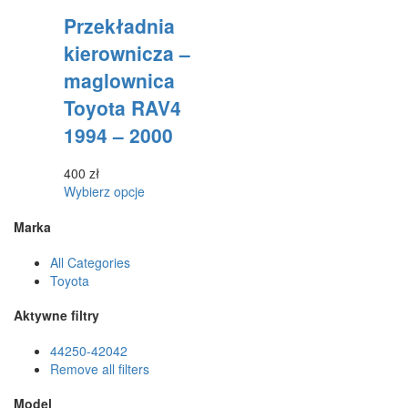
produkt
Przekładnia
ma
wiele
kierownicza –
wariantów.
maglownica
Opcje
można
Toyota RAV4
wybrać
1994 – 2000
na
stronie
produktu
400
zł
Ten
Wybierz opcje
produkt
Marka
ma
wiele
All Categories
wariantów.
Toyota
Opcje
można
Aktywne filtry
wybrać
na
44250-42042
stronie
Remove all filters
produktu
Model