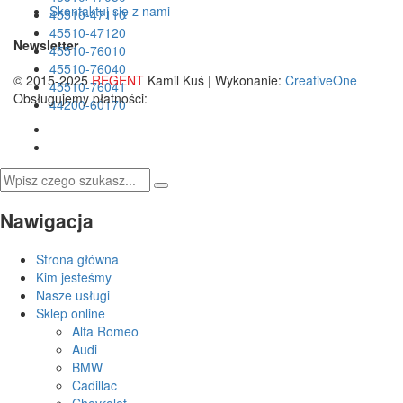
Skontaktuj się z nami
45510-47110
45510-47120
Newsletter
45510-76010
45510-76040
© 2015-2025
REGENT
Kamil Kuś | Wykonanie:
CreativeOne
45510-76041
Obsługujemy płatności:
44200-60170
Nawigacja
Strona główna
Kim jesteśmy
Nasze usługi
Sklep online
Alfa Romeo
Audi
BMW
Cadillac
Chevrolet