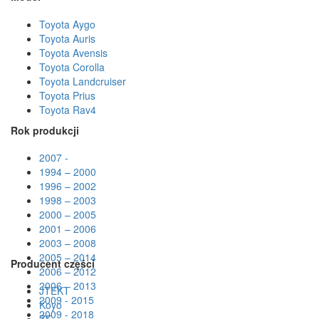
Toyota Aygo
Toyota Auris
Toyota Avensis
Toyota Corolla
Toyota Landcruiser
Toyota Prius
Toyota Rav4
Rok produkcji
2007 -
1994 – 2000
1996 – 2002
1998 – 2003
2000 – 2005
2001 – 2006
2003 – 2008
2005 – 2014
Producent części
2006 – 2012
2006 – 2013
JTEKT
2009 - 2015
Koyo
2009 - 2018