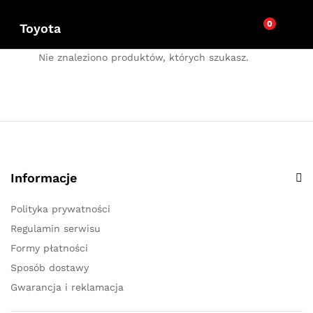
0
Toyota
Nie znaleziono produktów, których szukasz.
Informacje
Polityka prywatności
Regulamin serwisu
Formy płatności
Sposób dostawy
Gwarancja i reklamacja