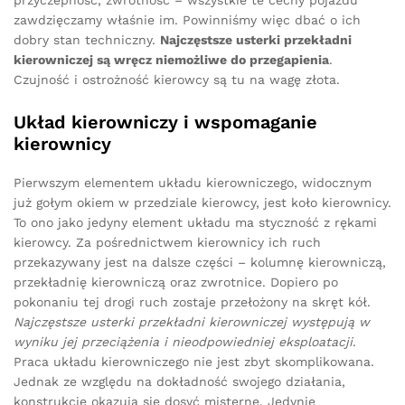
przyczepność, zwrotność – wszystkie te cechy pojazdu
zawdzięczamy właśnie im. Powinniśmy więc dbać o ich
dobry stan techniczny.
Najczęstsze usterki przekładni
kierowniczej są wręcz niemożliwe do przegapienia
.
Czujność i ostrożność kierowcy są tu na wagę złota.
Układ kierowniczy i wspomaganie
kierownicy
Pierwszym elementem układu kierowniczego, widocznym
już gołym okiem w przedziale kierowcy, jest koło kierownicy.
To ono jako jedyny element układu ma styczność z rękami
kierowcy. Za pośrednictwem kierownicy ich ruch
przekazywany jest na dalsze części – kolumnę kierowniczą,
przekładnię kierowniczą oraz zwrotnice. Dopiero po
pokonaniu tej drogi ruch zostaje przełożony na skręt kół.
Najczęstsze usterki przekładni kierowniczej występują w
wyniku jej przeciążenia i nieodpowiedniej eksploatacji
.
Praca układu kierowniczego nie jest zbyt skomplikowana.
Jednak ze względu na dokładność swojego działania,
konstrukcje okazują się dosyć misterne. Jedynie