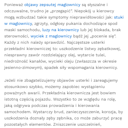
Ponieważ
objawy zepsutej maglownicy
są słyszalne i
odczuwalne, trudno je „przegapić”. Niepokój u kierowcy
mogą wzbudzać takie symptomy nieprawidłowości jak:
stuki
w maglownicy
, zgrzyty, odgłosy pukania dochodzące spod
maski samochodu,
luzy na kierownicy
lub jej blokada, brak
sterowności,
wyciek z maglownicy
bądź jej „pocenie się”.
Każdy z nich należy sprawdzić. Najczęstsze usterki
przekładni kierowniczej to: uszkodzenie listwy zębatkowej,
niesprawny zawór rozdzielający olej, wytarcie tulei,
niedrożność kanałów, wycieki oleju (zwłaszcza w okresie
jesienno-zimowym), spadek siły wspomagania kierownicy.
Jeżeli nie zbagatelizujemy objawów usterki i zareagujemy
stosunkowo szybko, możemy zapobiec wystąpieniu
poważnych awarii. Przekładnia kierownicza jest bowiem
istotną częścią pojazdu. Wszystko to ze względu na rolę,
jaką odgrywa podczas prowadzenia i kierowania
samochodem. Wystarczy brud, zanieczyszczenie, korozja, by
uszkodzenia doznały zęby zębnika, co może zaburzyć pracę
pozostałych elementów. Zniszczenie uszczelnień,