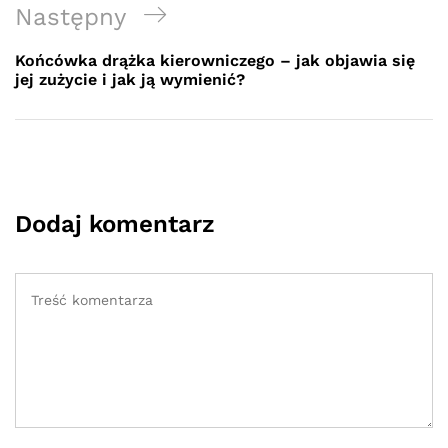
Next
Następny
Post
Końcówka drążka kierowniczego – jak objawia się
jej zużycie i jak ją wymienić?
Dodaj komentarz