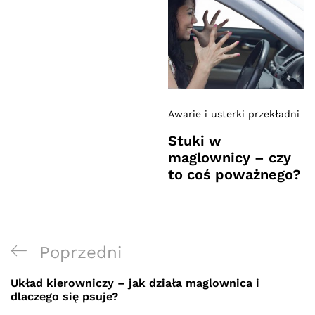
Awarie i usterki przekładni
Stuki w
maglownicy – czy
to coś poważnego?
Nawigacja
Previous
Poprzedni
wpisu
Post
Układ kierowniczy – jak działa maglownica i
dlaczego się psuje?