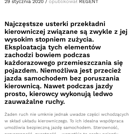
29 stycznia 2020
/
opublikował
REGENT
Najczęstsze usterki przekładni
kierowniczej związane są zwykle z jej
wysokim stopniem zużycia.
Eksploatacja tych elementów
zachodzi bowiem podczas
każdorazowego przemieszczania się
pojazdem. Niemożliwa jest przecież
jazda samochodem bez poruszania
kierownicą. Nawet podczas jazdy
prosto, kierowcy wykonują ledwo
zauważalne ruchy.
Żaden ruch nie umknie jednak uwadze części wchodzących
w skład układu kierowniczego. To ich idealna współpraca
umożliwia bezpieczną jazdę samochodem. Sterowność,