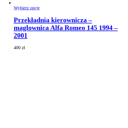
Ten
Wybierz opcje
produkt
ma
Przekładnia kierownicza –
wiele
maglownica Alfa Romeo 145 1994 –
wariantów.
Opcje
2001
można
wybrać
400
zł
na
stronie
produktu