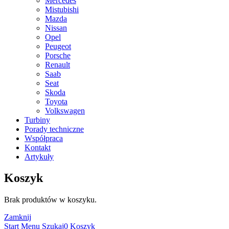
Mercedes
Mistubishi
Mazda
Nissan
Opel
Peugeot
Porsche
Renault
Saab
Seat
Skoda
Toyota
Volkswagen
Turbiny
Porady techniczne
Współpraca
Kontakt
Artykuły
Koszyk
Brak produktów w koszyku.
Zamknij
Start
Menu
Szukaj
0
Koszyk