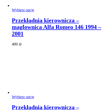
Ten
Wybierz opcje
produkt
ma
Przekładnia kierownicza –
wiele
maglownica Alfa Romeo 146 1994 –
wariantów.
Opcje
2001
można
wybrać
400
zł
na
stronie
produktu
Ten
Wybierz opcje
produkt
ma
Przekładnia kierownicza –
wiele