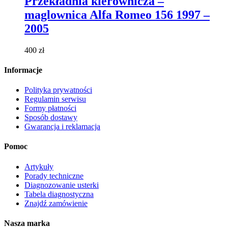
Przekładnia kierownicza –
wiele
maglownica Alfa Romeo 156 1997 –
wariantów.
Opcje
2005
można
wybrać
400
zł
na
stronie
Informacje
produktu
Polityka prywatności
Regulamin serwisu
Formy płatności
Sposób dostawy
Gwarancja i reklamacja
Pomoc
Artykuły
Porady techniczne
Diagnozowanie usterki
Tabela diagnostyczna
Znajdź zamówienie
Nasza marka