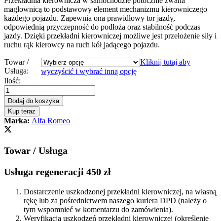
Przekładnia kierownicza w samochodzie potocznie zwana
maglownicą to podstawowy element mechanizmu kierowniczego
każdego pojazdu. Zapewnia ona prawidłowy tor jazdy,
odpowiednią przyczepność do podłoża oraz stabilność podczas
jazdy. Dzięki przekładni kierowniczej możliwe jest przełożenie siły i
ruchu rąk kierowcy na ruch kół jadącego pojazdu.
Towar /
Kliknij tutaj aby
Usługa:
wyczyścić i wybrać inną opcję
Przekładnia
Ilość:
kierownicza
-
Dodaj do koszyka
maglownica
Kup teraz
Alfa
Marka:
Alfa Romeo
Romeo
147
2000
Towar / Usługa
-
2010
quantity
Usługa regeneracji 450 zł
Dostarczenie uszkodzonej przekładni kierowniczej, na własną
rękę lub za pośrednictwem naszego kuriera DPD (należy o
tym wspomnieć w komentarzu do zamówienia).
Weryfikacja uszkodzeń przekładni kierowniczej (określenie