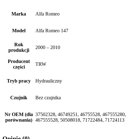
Marka
Alfa Romeo
Model
Alfa Romeo 147
Rok
2000 – 2010
produkcji
Producent
TRW
części
Tryb pracy
Hydrauliczny
Czujnik
Bez czujnika
Nr OEM (dla
37502328, 46749251, 46755528, 467555280,
porównania)
467555528, 50508018, 71722484, 71724113
Opinie (0)