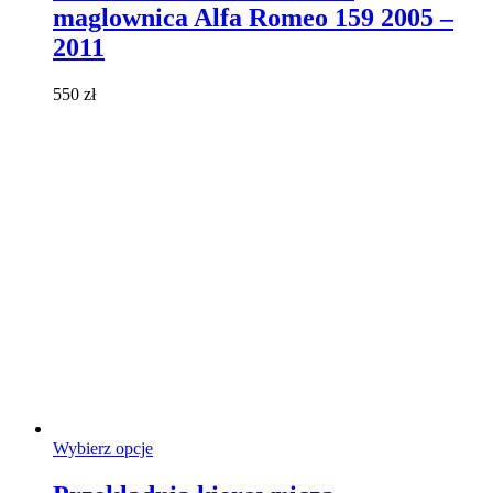
maglownica Alfa Romeo 159 2005 –
wariantów.
Opcje
2011
można
wybrać
550
zł
na
stronie
produktu
Ten
Wybierz opcje
produkt
ma