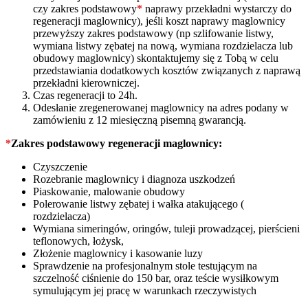
czy zakres podstawowy
*
naprawy przekładni wystarczy do
regeneracji maglownicy), jeśli koszt naprawy maglownicy
przewyższy zakres podstawowy (np szlifowanie listwy,
wymiana listwy zębatej na nową, wymiana rozdzielacza lub
obudowy maglownicy) skontaktujemy się z Tobą w celu
przedstawiania dodatkowych kosztów związanych z naprawą
przekładni kierowniczej.
Czas regeneracji to 24h.
Odesłanie zregenerowanej maglownicy na adres podany w
zamówieniu z 12 miesięczną pisemną gwarancją.
*
Zakres podstawowy regeneracji maglownicy:
Czyszczenie
Rozebranie maglownicy i diagnoza uszkodzeń
Piaskowanie, malowanie obudowy
Polerowanie listwy zębatej i wałka atakującego (
rozdzielacza)
Wymiana simeringów, oringów, tuleji prowadzącej, pierścieni
teflonowych, łożysk,
Złożenie maglownicy i kasowanie luzy
Sprawdzenie na profesjonalnym stole testującym na
szczelność ciśnienie do 150 bar, oraz teście wysiłkowym
symulującym jej pracę w warunkach rzeczywistych