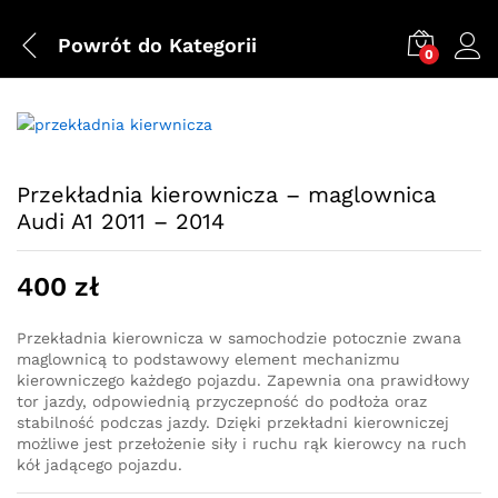
Powrót do
Kategorii
0
Przekładnia kierownicza – maglownica
Audi A1 2011 – 2014
400
zł
Przekładnia kierownicza w samochodzie potocznie zwana
maglownicą to podstawowy element mechanizmu
kierowniczego każdego pojazdu. Zapewnia ona prawidłowy
tor jazdy, odpowiednią przyczepność do podłoża oraz
stabilność podczas jazdy. Dzięki przekładni kierowniczej
możliwe jest przełożenie siły i ruchu rąk kierowcy na ruch
kół jadącego pojazdu.