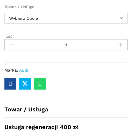
Towar / Usługa:
Ilość:
Przekładnia
kierownicza
-
maglownica
Audi
A1
Marka:
Audi
2011
-
2014
quantity
Towar / Usługa
Usługa regeneracji 400 zł