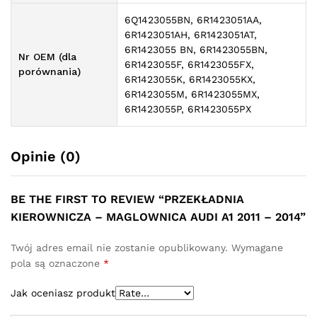
6Q1423055BN, 6R1423051AA,
6R1423051AH, 6R1423051AT,
6R1423055 BN, 6R1423055BN,
Nr OEM (dla
6R1423055F, 6R1423055FX,
porównania)
6R1423055K, 6R1423055KX,
6R1423055M, 6R1423055MX,
6R1423055P, 6R1423055PX
Opinie (0)
BE THE FIRST TO REVIEW “PRZEKŁADNIA
KIEROWNICZA – MAGLOWNICA AUDI A1 2011 – 2014”
Twój adres email nie zostanie opublikowany.
Wymagane
pola są oznaczone
*
Jak oceniasz produkt