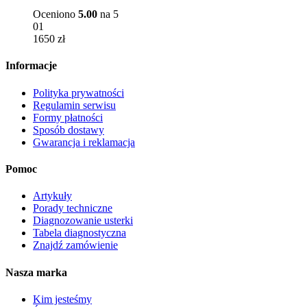
wybrać
Oceniono
5.00
na 5
na
01
stronie
1650
zł
produktu
Informacje
Polityka prywatności
Regulamin serwisu
Formy płatności
Sposób dostawy
Gwarancja i reklamacja
Pomoc
Artykuły
Porady techniczne
Diagnozowanie usterki
Tabela diagnostyczna
Znajdź zamówienie
Nasza marka
Kim jesteśmy