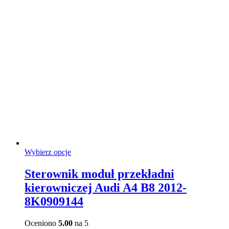
Ten
Wybierz opcje
produkt
ma
Sterownik moduł przekładni
wiele
kierowniczej Audi A4 B8 2012-
wariantów.
Opcje
8K0909144
można
wybrać
Oceniono
5.00
na 5
na