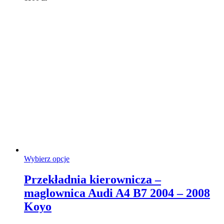
Ten
Wybierz opcje
produkt
ma
Przekładnia kierownicza –
wiele
maglownica Audi A4 B7 2004 – 2008
wariantów.
Opcje
Koyo
można
wybrać