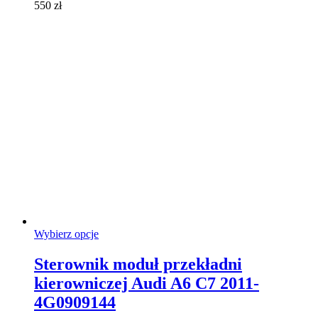
550
zł
na
stronie
produktu
Ten
Wybierz opcje
produkt
ma
Sterownik moduł przekładni
wiele
kierowniczej Audi A6 C7 2011-
wariantów.
Opcje
4G0909144
można