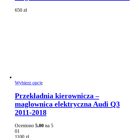
Opcje
można
650
zł
wybrać
na
stronie
produktu
Ten
Wybierz opcje
produkt
ma
Przekładnia kierownicza –
wiele
maglownica elektryczna Audi Q3
wariantów.
Opcje
2011-2018
można
wybrać
Oceniono
5.00
na 5
na
01
stronie
1100
zł
produktu