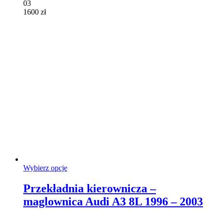
03
stronie
1600
zł
produktu
Ten
Wybierz opcje
produkt
ma
Przekładnia kierownicza –
wiele
maglownica Audi A3 8L 1996 – 2003
wariantów.
Opcje