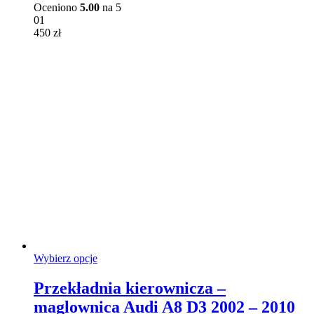
można
Oceniono
5.00
na 5
wybrać
01
na
450
zł
stronie
produktu
Ten
Wybierz opcje
produkt
ma
Przekładnia kierownicza –
wiele
maglownica Audi A8 D3 2002 – 2010
wariantów.