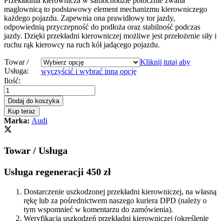
Przekładnia kierownicza w samochodzie potocznie zwana
maglownicą to podstawowy element mechanizmu kierowniczego
każdego pojazdu. Zapewnia ona prawidłowy tor jazdy,
odpowiednią przyczepność do podłoża oraz stabilność podczas
jazdy. Dzięki przekładni kierowniczej możliwe jest przełożenie siły i
ruchu rąk kierowcy na ruch kół jadącego pojazdu.
Towar /
Kliknij tutaj aby
Usługa:
wyczyścić i wybrać inną opcję
Przekładnia
Ilość:
kierownicza
-
Dodaj do koszyka
maglownica
Kup teraz
Audi
Marka:
Audi
A3
8L
1996
Towar / Usługa
-
2003
Nowa
Usługa regeneracji 450 zł
Listwa
quantity
Dostarczenie uszkodzonej przekładni kierowniczej, na własną
rękę lub za pośrednictwem naszego kuriera DPD (należy o
tym wspomnieć w komentarzu do zamówienia).
Weryfikacja uszkodzeń przekładni kierowniczej (określenie