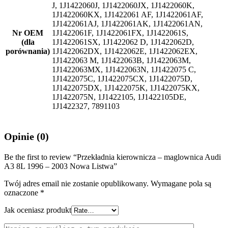
J, 1J1422060J, 1J1422060JX, 1J1422060K,
1J1422060KX, 1J1422061 AF, 1J1422061AF,
1J1422061AJ, 1J1422061AK, 1J1422061AN,
Nr OEM
1J1422061F, 1J1422061FX, 1J1422061S,
(dla
1J1422061SX, 1J1422062 D, 1J1422062D,
porównania)
1J1422062DX, 1J1422062E, 1J1422062EX,
1J1422063 M, 1J1422063B, 1J1422063M,
1J1422063MX, 1J1422063N, 1J1422075 C,
1J1422075C, 1J1422075CX, 1J1422075D,
1J1422075DX, 1J1422075K, 1J1422075KX,
1J1422075N, 1J1422105, 1J1422105DE,
1J1422327, 7891103
Opinie (0)
Be the first to review “Przekładnia kierownicza – maglownica Audi
A3 8L 1996 – 2003 Nowa Listwa”
Twój adres email nie zostanie opublikowany.
Wymagane pola są
oznaczone
*
Jak oceniasz produkt