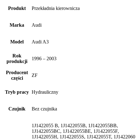
Produkt
Przekładnia kierownicza
Marka
Audi
Model
Audi A3
Rok
1996 – 2003
produkcji
Producent
ZF
części
Tryb pracy
Hydrauliczny
Czujnik
Bez czujnika
1J1422055 B, 1J1422055B, 1J1422055BB,
1J1422055BC, 1J1422055BE, 1J1422055F,
1J1422055H, 1J1422055S, 1J1422055T, 1J1422060