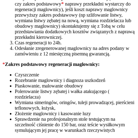
czy zakres podstawowy
*
naprawy przekładni wystarczy do
regeneracji maglownicy), jeśli koszt naprawy maglownicy
przewyższy zakres podstawowy (np szlifowanie listwy,
wymiana listwy zębatej na nową, wymiana rozdzielacza lub
obudowy maglownicy) skontaktujemy się z Tobą w celu
przedstawiania dodatkowych kosztów związanych z naprawą
przekładni kierowniczej.
Czas regeneracji to 24h.
Odesłanie zregenerowanej maglownicy na adres podany w
zamówieniu z 12 miesięczną pisemną gwarancją.
*
Zakres podstawowy regeneracji maglownicy:
Czyszczenie
Rozebranie maglownicy i diagnoza uszkodzeń
Piaskowanie, malowanie obudowy
Polerowanie listwy zębatej i wałka atakującego (
rozdzielacza)
Wymiana simeringów, oringów, tuleji prowadzącej, pierścieni
teflonowych, łożysk,
Złożenie maglownicy i kasowanie luzy
Sprawdzenie na profesjonalnym stole testującym na
szczelność ciśnienie do 150 bar, oraz teście wysiłkowym
symulującym jej pracę w warunkach rzeczywistych