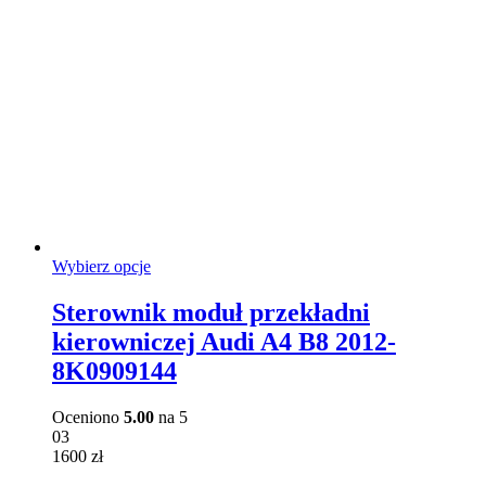
Ten
Wybierz opcje
produkt
ma
Sterownik moduł przekładni
wiele
kierowniczej Audi A4 B8 2012-
wariantów.
Opcje
8K0909144
można
wybrać
Oceniono
5.00
na 5
na
03
stronie
1600
zł
produktu