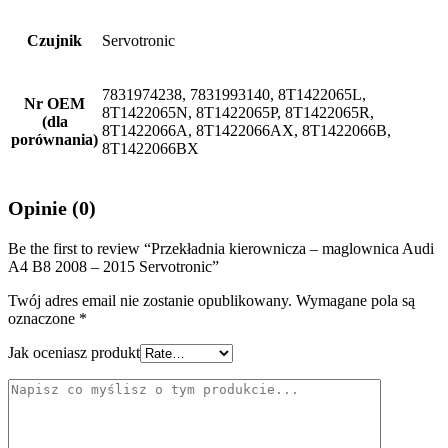
Czujnik
Servotronic
7831974238, 7831993140, 8T1422065L,
Nr OEM
8T1422065N, 8T1422065P, 8T1422065R,
(dla
8T1422066A, 8T1422066AX, 8T1422066B,
porównania)
8T1422066BX
Opinie (0)
Be the first to review “Przekładnia kierownicza – maglownica Audi
A4 B8 2008 – 2015 Servotronic”
Twój adres email nie zostanie opublikowany.
Wymagane pola są
oznaczone
*
Jak oceniasz produkt