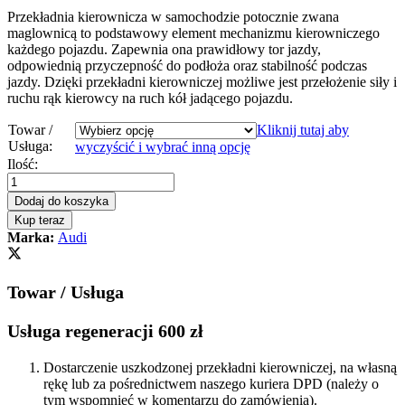
Przekładnia kierownicza w samochodzie potocznie zwana
maglownicą to podstawowy element mechanizmu kierowniczego
każdego pojazdu. Zapewnia ona prawidłowy tor jazdy,
odpowiednią przyczepność do podłoża oraz stabilność podczas
jazdy. Dzięki przekładni kierowniczej możliwe jest przełożenie siły i
ruchu rąk kierowcy na ruch kół jadącego pojazdu.
Towar /
Kliknij tutaj aby
Usługa:
wyczyścić i wybrać inną opcję
Przekładnia
Ilość:
kierownicza
-
Dodaj do koszyka
maglownica
Kup teraz
Audi
Marka:
Audi
A4
B8
2008
Towar / Usługa
-
2015
Servotronic
Usługa regeneracji 600 zł
quantity
Dostarczenie uszkodzonej przekładni kierowniczej, na własną
rękę lub za pośrednictwem naszego kuriera DPD (należy o
tym wspomnieć w komentarzu do zamówienia).