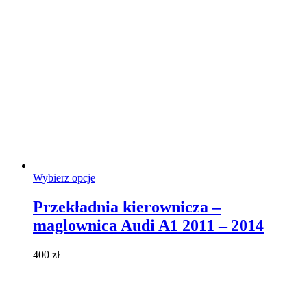
Ten
Wybierz opcje
produkt
ma
Przekładnia kierownicza –
wiele
maglownica Audi A1 2011 – 2014
wariantów.
Opcje
można
400
zł
wybrać
na
stronie
produktu