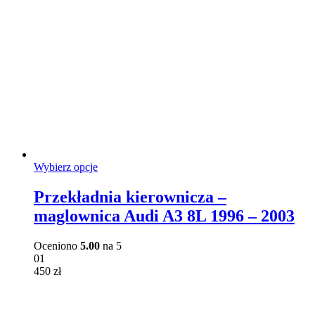
Ten
Wybierz opcje
produkt
ma
Przekładnia kierownicza –
wiele
maglownica Audi A3 8L 1996 – 2003
wariantów.
Opcje
można
Oceniono
5.00
na 5
wybrać
01
na
450
zł
stronie
produktu