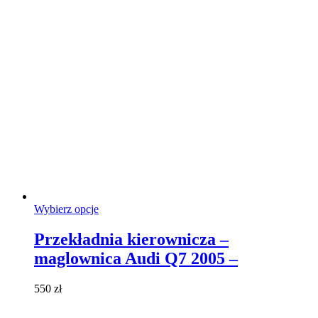
Ten
Wybierz opcje
produkt
ma
Przekładnia kierownicza –
wiele
maglownica Audi Q7 2005 –
wariantów.
Opcje
można
550
zł
wybrać
na