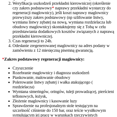
Weryfikacja uszkodzeń przekładni kierowniczej (określenie
czy zakres podstawowy
*
naprawy przekładni wystarczy do
regeneracji maglownicy), jeśli koszt naprawy maglownicy
przewyższy zakres podstawowy (np szlifowanie listwy,
wymiana listwy zębatej na nową, wymiana rozdzielacza lub
obudowy maglownicy) skontaktujemy się z Tobą w celu
przedstawiania dodatkowych kosztów związanych z naprawą
przekładni kierowniczej.
Czas regeneracji to 24h.
Odesłanie zregenerowanej maglownicy na adres podany w
zamówieniu z 12 miesięczną pisemną gwarancją.
*
Zakres podstawowy regeneracji maglownicy:
Czyszczenie
Rozebranie maglownicy i diagnoza uszkodzeń
Piaskowanie, malowanie obudowy
Polerowanie listwy zębatej i wałka atakującego (
rozdzielacza)
Wymiana simeringów, oringów, tuleji prowadzącej, pierścieni
teflonowych, łożysk,
Złożenie maglownicy i kasowanie luzy
Sprawdzenie na profesjonalnym stole testującym na
szczelność ciśnienie do 150 bar, oraz teście wysiłkowym
symulującym jej pracę w warunkach rzeczywistych