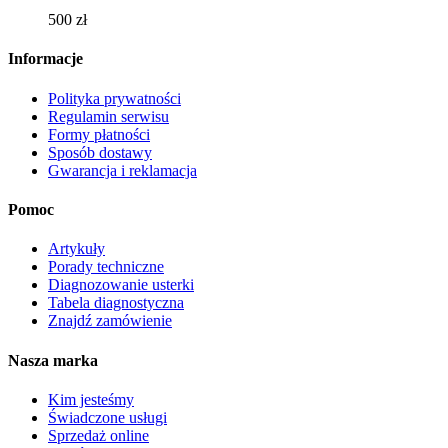
wybrać
500
zł
na
stronie
Informacje
produktu
Polityka prywatności
Regulamin serwisu
Formy płatności
Sposób dostawy
Gwarancja i reklamacja
Pomoc
Artykuły
Porady techniczne
Diagnozowanie usterki
Tabela diagnostyczna
Znajdź zamówienie
Nasza marka
Kim jesteśmy
Świadczone usługi
Sprzedaż online