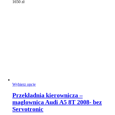
1650
zł
produktu
Ten
Wybierz opcje
produkt
ma
Przekładnia kierownicza –
wiele
maglownica Audi A5 8T 2008- bez
wariantów.
Opcje
Servotronic
można