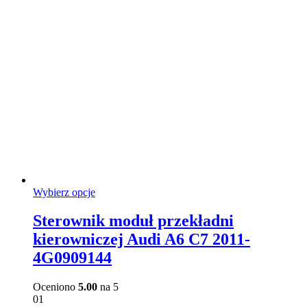
stronie
produktu
Ten
Wybierz opcje
produkt
ma
Sterownik moduł przekładni
wiele
kierowniczej Audi A6 C7 2011-
wariantów.
Opcje
4G0909144
można
wybrać
Oceniono
5.00
na 5
na
01
stronie