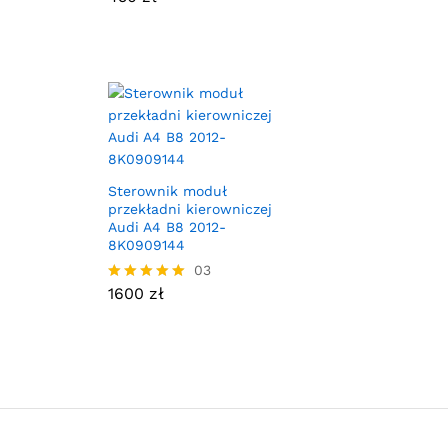
Sterownik moduł
przekładni kierowniczej
Audi A4 B8 2012-
8K0909144
03
1600
zł
Oceniono
5.00
na 5