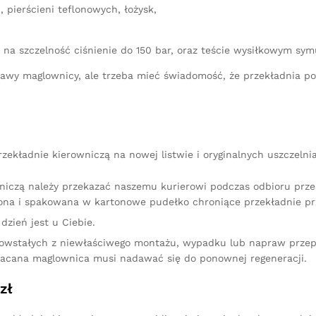
 pierścieni teflonowych, łożysk,
 na szczelność ciśnienie do 150 bar, oraz teście wysiłkowym sy
aprawy maglownicy, ale trzeba mieć świadomość, że przekładnia 
ekładnie kierowniczą na nowej listwie i oryginalnych uszczelni
niczą należy przekazać naszemu kurierowi podczas odbioru przes
na i spakowana w kartonowe pudełko chroniące przekładnie pr
dzień jest u Ciebie.
owstałych z niewłaściwego montażu, wypadku lub napraw przep
racana maglownica musi nadawać się do ponownej regeneracji.
zł