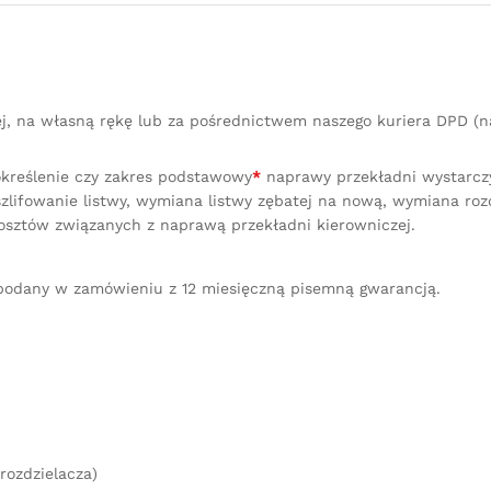
ej, na własną rękę lub za pośrednictwem naszego kuriera DPD 
określenie czy zakres podstawowy
*
naprawy przekładni wystarczy 
lifowanie listwy, wymiana listwy zębatej na nową, wymiana ro
osztów związanych z naprawą przekładni kierowniczej.
podany w zamówieniu z 12 miesięczną pisemną gwarancją.
rozdzielacza)