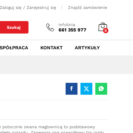
1500
zł
Dodaj do koszyka
Zaloguj się
/
Zarejestruj się
Znajdź zamówienie
Infolinia
Szukaj
661 355 977
0
SPÓŁPRACA
KONTAKT
ARTYKUŁY
e potocznie zwana maglownicą to podstawowy
dego pojazdu. Zapewnia ona prawidłowy tor jazdy,