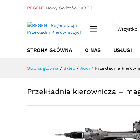
Przekładnia kierownicza - 
REGENT
Nowy Świętów 108E |
Towar / Usługa
Specyfikacja
Opinie
Wszystko
STRONA GŁÓWNA
O NAS
USŁUGI
Strona główna
/
Sklep
/
Audi
/
Przekładnia kierow
Przekładnia kierownicza – m