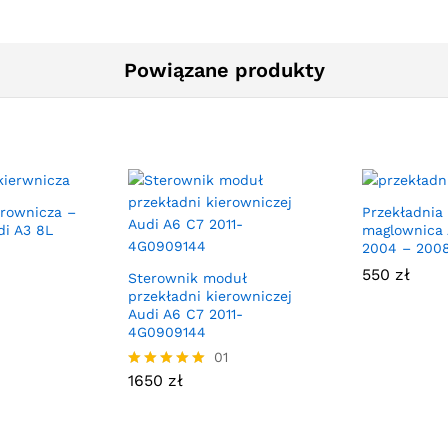
Powiązane produkty
erownicza –
Przekładnia
i A3 8L
maglownica 
2004 – 2008
550
zł
Sterownik moduł
przekładni kierowniczej
Audi A6 C7 2011-
4G0909144
01
1650
zł
Oceniono
5.00
na 5