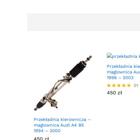
Przekładnia ki
maglownica Aud
1996 – 2003
01
450
zł
Oceniono
5.00
na 5
Przekładnia kierownicza –
maglownica Audi A4 B5
1994 – 2000
450
zł