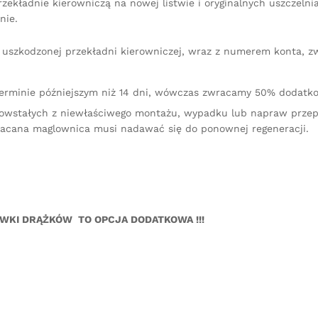
ekładnie kierowniczą na nowej listwie i oryginalnych uszczelni
nie.
iu uszkodzonej przekładni kierowniczej, wraz z numerem konta, 
terminie późniejszym niż 14 dni, wówczas zwracamy 50% dodatko
owstałych z niewłaściwego montażu, wypadku lub napraw przep
racana maglownica musi nadawać się do ponownej regeneracji.
ÓWKI DRĄŻKÓW TO OPCJA DODATKOWA !!!