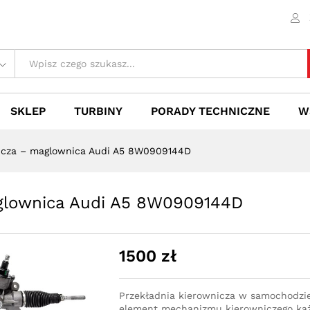
maglownica Audi A5 8W0909144D
 (0)
SKLEP
TURBINY
PORADY TECHNICZNE
W
nicza – maglownica Audi A5 8W0909144D
aglownica Audi A5 8W0909144D
1500
zł
Przekładnia kierownicza w samochodzi
element mechanizmu kierowniczego każ