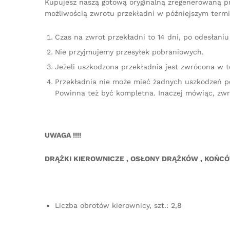
Kupujesz naszą gotową oryginalną zregenerowaną prz
możliwością zwrotu przekładni w późniejszym termi
Czas na zwrot przekładni to 14 dni, po odesłan
Nie przyjmujemy przesyłek pobraniowych.
Jeżeli uszkodzona przekładnia jest zwrócona w 
Przekładnia nie może mieć żadnych uszkodzeń p
Powinna też być kompletna. Inaczej mówiąc, zw
UWAGA !!!!
DRĄŻKI KIEROWNICZE , OSŁONY DRĄŻKÓW , KOŃC
Liczba obrotów kierownicy, szt.: 2,8