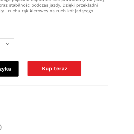
az stabilność podczas jazdy. Dzięki przekładni
iły i ruchu rąk kierowcy na ruch kół jadącego
Kup teraz
zyka
)