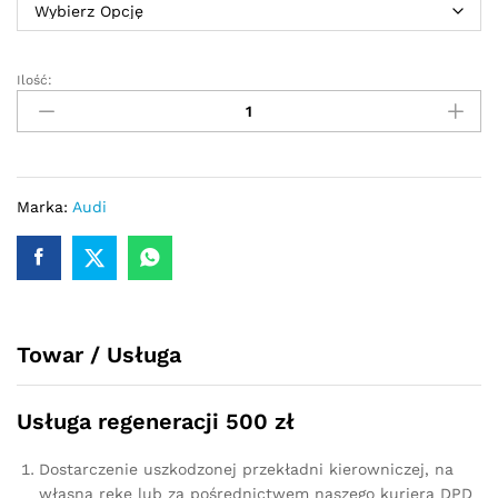
Ilość:
Przekładnia
kierownicza
-
maglownica
Audi
A6
Marka:
Audi
C5
1997
-
2004
quantity
Towar / Usługa
Usługa regeneracji 500 zł
Dostarczenie uszkodzonej przekładni kierowniczej, na
własną rękę lub za pośrednictwem naszego kuriera DPD