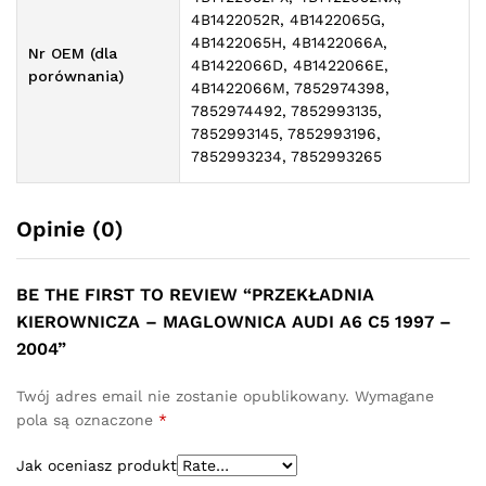
4B1422052R, 4B1422065G,
4B1422065H, 4B1422066A,
Nr OEM (dla
4B1422066D, 4B1422066E,
porównania)
4B1422066M, 7852974398,
7852974492, 7852993135,
7852993145, 7852993196,
7852993234, 7852993265
Opinie (0)
BE THE FIRST TO REVIEW “PRZEKŁADNIA
KIEROWNICZA – MAGLOWNICA AUDI A6 C5 1997 –
2004”
Twój adres email nie zostanie opublikowany.
Wymagane
pola są oznaczone
*
Jak oceniasz produkt