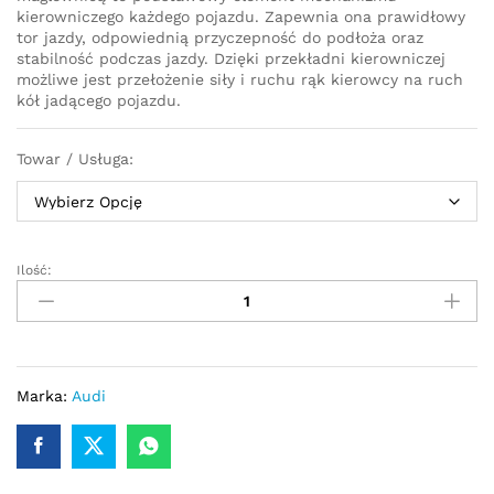
kierowniczego każdego pojazdu. Zapewnia ona prawidłowy
tor jazdy, odpowiednią przyczepność do podłoża oraz
stabilność podczas jazdy. Dzięki przekładni kierowniczej
możliwe jest przełożenie siły i ruchu rąk kierowcy na ruch
kół jadącego pojazdu.
Towar / Usługa:
Ilość:
Przekładnia
kierownicza
-
maglownica
Audi
A6
Marka:
Audi
C6
2004
-
2012