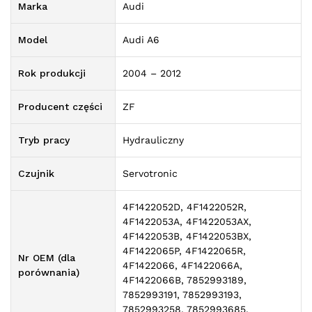
Marka
Audi
Model
Audi A6
Rok produkcji
2004 – 2012
Producent części
ZF
Tryb pracy
Hydrauliczny
Czujnik
Servotronic
4F1422052D, 4F1422052R,
4F1422053A, 4F1422053AX,
4F1422053B, 4F1422053BX,
4F1422065P, 4F1422065R,
Nr OEM (dla
4F1422066, 4F1422066A,
porównania)
4F1422066B, 7852993189,
7852993191, 7852993193,
7852993258, 7852993685,