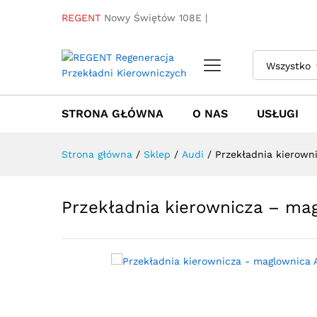
REGENT
Nowy Świętów 108E |
Przekładnia kierownicza - m
Towar / Usługa
Specyfikacja
Opinie
Wszystko
STRONA GŁÓWNA
O NAS
USŁUGI
Strona główna
/
Sklep
/
Audi
/
Przekładnia kierown
Przekładnia kierownicza – ma