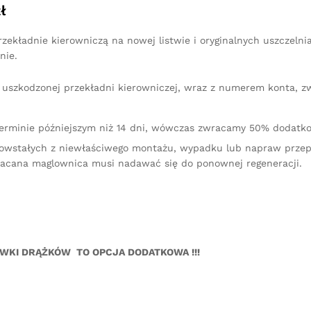
ł
ekładnie kierowniczą na nowej listwie i oryginalnych uszczelni
nie.
iu uszkodzonej przekładni kierowniczej, wraz z numerem konta, 
terminie późniejszym niż 14 dni, wówczas zwracamy 50% dodatko
owstałych z niewłaściwego montażu, wypadku lub napraw przep
racana maglownica musi nadawać się do ponownej regeneracji.
ÓWKI DRĄŻKÓW TO OPCJA DODATKOWA !!!