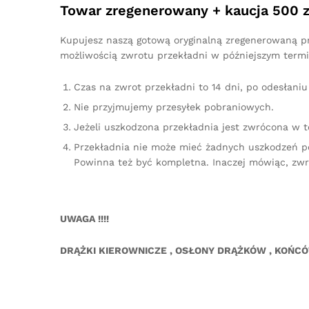
Towar zregenerowany + kaucja 500 z
Kupujesz naszą gotową oryginalną zregenerowaną prz
możliwością zwrotu przekładni w późniejszym termi
Czas na zwrot przekładni to 14 dni, po odesłan
Nie przyjmujemy przesyłek pobraniowych.
Jeżeli uszkodzona przekładnia jest zwrócona w 
Przekładnia nie może mieć żadnych uszkodzeń p
Powinna też być kompletna. Inaczej mówiąc, zw
UWAGA !!!!
DRĄŻKI KIEROWNICZE , OSŁONY DRĄŻKÓW , KOŃC