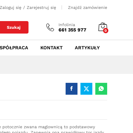
550
zł
Dodaj do koszyka
Zaloguj się
/
Zarejestruj się
Znajdź zamówienie
Infolinia
Szukaj
661 355 977
0
SPÓŁPRACA
KONTAKT
ARTYKUŁY
e potocznie zwana maglownicą to podstawowy
dego pojazdu. Zapewnia ona prawidłowy tor jazdy,