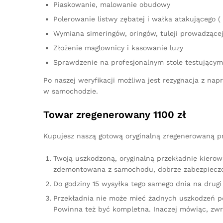
Piaskowanie, malowanie obudowy
Polerowanie listwy zębatej i wałka atakującego ( 
Wymiana simeringów, oringów, tuleji prowadzącej,
Złożenie maglownicy i kasowanie luzy
Sprawdzenie na profesjonalnym stole testującym
Po naszej weryfikacji możliwa jest rezygnacja z n
w samochodzie.
Towar zregenerowany 1100 zł
Kupujesz naszą gotową oryginalną zregenerowaną prz
Twoją uszkodzoną, oryginalną przekładnię kierow
zdemontowana z samochodu, dobrze zabezpieczo
Do godziny 15 wysyłka tego samego dnia na drugi 
Przekładnia nie może mieć żadnych uszkodzeń p
Powinna też być kompletna. Inaczej mówiąc, zw