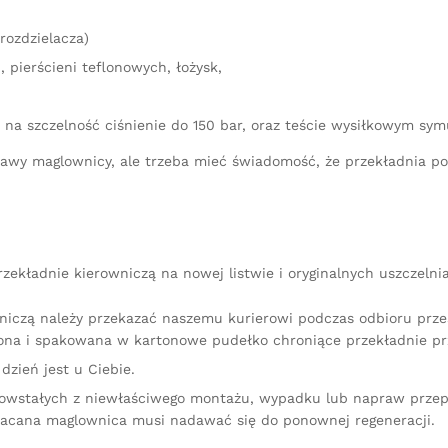
rozdzielacza)
 pierścieni teflonowych, łożysk,
 na szczelność ciśnienie do 150 bar, oraz teście wysiłkowym sy
aprawy maglownicy, ale trzeba mieć świadomość, że przekładnia 
ekładnie kierowniczą na nowej listwie i oryginalnych uszczelni
niczą należy przekazać naszemu kurierowi podczas odbioru przes
na i spakowana w kartonowe pudełko chroniące przekładnie pr
dzień jest u Ciebie.
owstałych z niewłaściwego montażu, wypadku lub napraw przep
racana maglownica musi nadawać się do ponownej regeneracji.