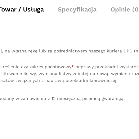
Towar / Usługa
Specyfikacja
Opinie (0
ej, na własną rękę lub za pośrednictwem naszego kuriera DPD 
określenie czy zakres podstawowy
*
naprawy przekładni wystarczy 
lifowanie listwy, wymiana listwy zębatej na nową, wymiana ro
osztów związanych z naprawą przekładni kierowniczej.
podany w zamówieniu z 12 miesięczną pisemną gwarancją.