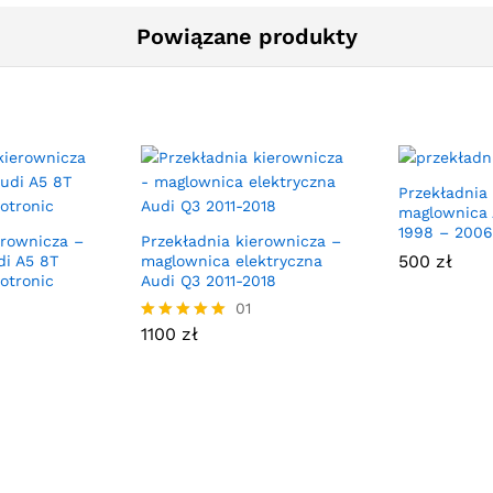
Powiązane produkty
Przekładnia
maglownica 
1998 – 2006
erownicza –
Przekładnia kierownicza –
500
zł
i A5 8T
maglownica elektryczna
otronic
Audi Q3 2011-2018
01
1100
zł
Oceniono
5.00
na 5