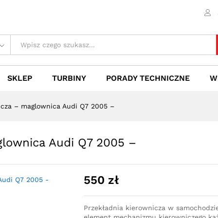
aglownica Audi Q7 2005 -
 (0)
SKLEP
TURBINY
PORADY TECHNICZNE
W
icza – maglownica Audi Q7 2005 –
glownica Audi Q7 2005 –
550
zł
Przekładnia kierownicza w samochodzi
element mechanizmu kierowniczego każ