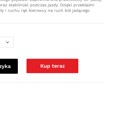
az stabilność podczas jazdy. Dzięki przekładni
iły i ruchu rąk kierowcy na ruch kół jadącego
Kup teraz
zyka