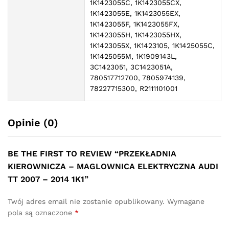
1K1423055C, 1K1423055CX,
1K1423055E, 1K1423055EX,
1K1423055F, 1K1423055FX,
1K1423055H, 1K1423055HX,
1K1423055X, 1K1423105, 1K1425055C,
1K1425055M, 1K1909143L,
3C1423051, 3C1423051A,
780517712700, 7805974139,
78227715300, R2111101001
Opinie (0)
BE THE FIRST TO REVIEW “PRZEKŁADNIA
KIEROWNICZA – MAGLOWNICA ELEKTRYCZNA AUDI
TT 2007 – 2014 1K1”
Twój adres email nie zostanie opublikowany.
Wymagane
pola są oznaczone
*