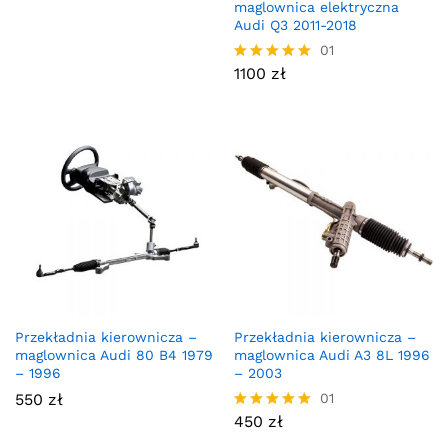
maglownica elektryczna
Audi Q3 2011-2018
01
1100
zł
Oceniono
5.00
na 5
Przekładnia kierownicza –
Przekładnia kierownicza –
maglownica Audi 80 B4 1979
maglownica Audi A3 8L 1996
– 1996
– 2003
550
zł
01
450
zł
Oceniono
5.00