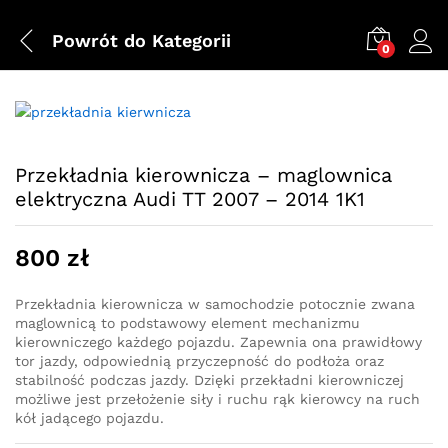
Powrót do
Kategorii
0
Przekładnia kierownicza – maglownica
elektryczna Audi TT 2007 – 2014 1K1
800
zł
Przekładnia kierownicza w samochodzie potocznie zwana
maglownicą to podstawowy element mechanizmu
kierowniczego każdego pojazdu. Zapewnia ona prawidłowy
tor jazdy, odpowiednią przyczepność do podłoża oraz
stabilność podczas jazdy. Dzięki przekładni kierowniczej
możliwe jest przełożenie siły i ruchu rąk kierowcy na ruch
kół jadącego pojazdu.