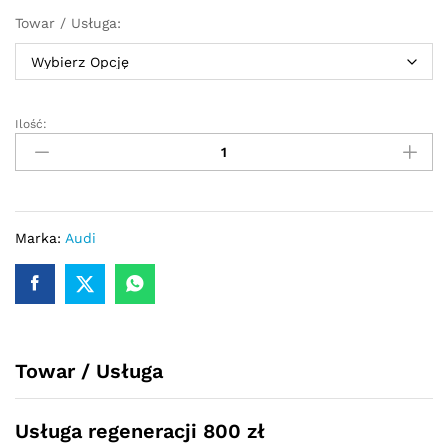
Towar / Usługa:
Ilość:
Przekładnia
kierownicza
-
maglownica
elektryczna
Audi
Marka:
Audi
TT
2007
-
2014
1K1
Towar / Usługa
quantity
Usługa regeneracji 800 zł