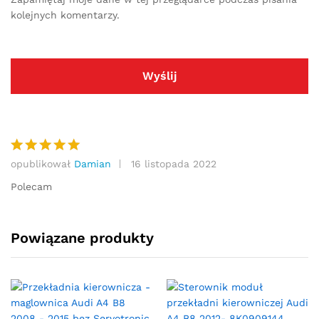
kolejnych komentarzy.
opublikował
Damian
16 listopada 2022
Oceniono
5
na 5
Polecam
Powiązane produkty