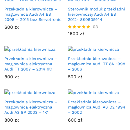
Przekładnia kierownicza –
Sterownik moduł przekładni
maglownica Audi A4 B8
kierowniczej Audi A4 B8
2008 – 2015 bez Servotronic
2012- 8K0909144
600
zł
03
1600
zł
Oceniono
5.00
na 5
Przekładnia kierownicza –
Przekładnia kierownicza –
maglownica elektryczna
maglownica Audi TT 8N 1998
Audi TT 2007 – 2014 1K1
– 2006
800
zł
500
zł
Przekładnia kierownicza –
Przekładnia kierownicza –
maglownica elektryczna
maglownica Audi A8 D2 1994
Audi A3 8P 2003 – 1K1
– 2002
800
zł
600
zł