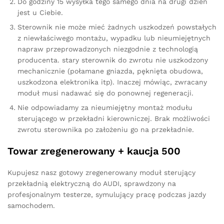
Do godziny 15 wysyłka tego samego dnia na drugi dzień
jest u Ciebie.
Sterownik nie może mieć żadnych uszkodzeń powstałych
z niewłaściwego montażu, wypadku lub nieumiejętnych
napraw przeprowadzonych niezgodnie z technologią
producenta. stary sterownik do zwrotu nie uszkodzony
mechanicznie (połamane gniazda, pęknięta obudowa,
uszkodzona elektronika itp). Inaczej mówiąc, zwracany
moduł musi nadawać się do ponownej regeneracji.
Nie odpowiadamy za nieumiejętny montaż modułu
sterującego w przekładni kierowniczej. Brak możliwości
zwrotu sterownika po założeniu go na przekładnie.
Towar zregenerowany + kaucja 500
Kupujesz nasz gotowy zregenerowany moduł sterujący
przekładnią elektryczną do AUDI, sprawdzony na
profesjonalnym testerze, symulujący pracę podczas jazdy
samochodem.