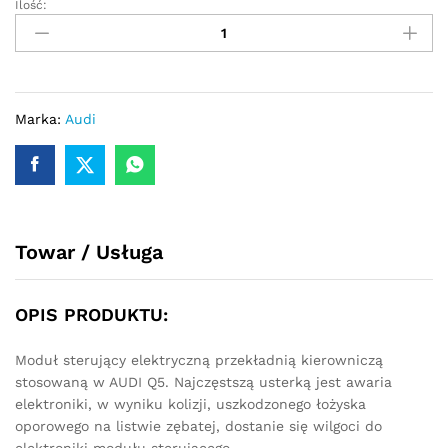
Ilość:
Sterownik
moduł
przekładni
kierowniczej
Audi
Q5
Marka:
Audi
2013-
2015
8R0909144
quantity
Towar / Usługa
OPIS PRODUKTU:
Moduł sterujący elektryczną przekładnią kierowniczą
stosowaną w AUDI Q5. Najczęstszą usterką jest awaria
elektroniki, w wyniku kolizji, uszkodzonego łożyska
oporowego na listwie zębatej, dostanie się wilgoci do
elektroniki modułu sterującego.