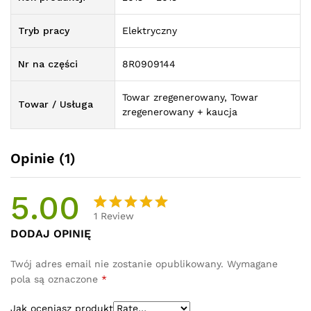
Tryb pracy
Elektryczny
Nr na części
8R0909144
Towar zregenerowany, Towar
Towar / Usługa
zregenerowany + kaucja
Opinie (1)
5.00
1
Review
Oceniony
1
DODAJ OPINIĘ
5.00
na 5
na
Twój adres email nie zostanie opublikowany.
Wymagane
podstawie
pola są oznaczone
*
oceny
klienta
Jak oceniasz produkt