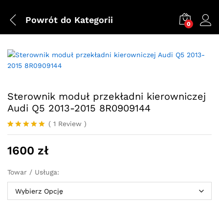
Powrót do
Kategorii
0
Sterownik moduł przekładni kierowniczej
Audi Q5 2013-2015 8R0909144
(
1
Review
)
Oceniony
1
5.00
na 5 na
1600
zł
podstawie
oceny
klienta
Towar / Usługa: