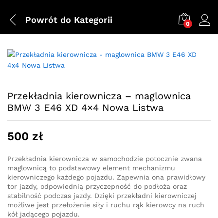
Powrót do
Kategorii
0
Przekładnia kierownicza – maglownica
BMW 3 E46 XD 4×4 Nowa Listwa
500
zł
Przekładnia kierownicza w samochodzie potocznie zwana
maglownicą to podstawowy element mechanizmu
kierowniczego każdego pojazdu. Zapewnia ona prawidłowy
tor jazdy, odpowiednią przyczepność do podłoża oraz
stabilność podczas jazdy. Dzięki przekładni kierowniczej
możliwe jest przełożenie siły i ruchu rąk kierowcy na ruch
kół jadącego pojazdu.