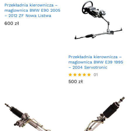
Przekładnia kierownicza –
maglownica BMW E90 2005
– 2012 ZF Nowa Listwa
600
zł
Przekładnia kierownicza –
maglownica BMW E39 1995
– 2004 Servotronic
01
500
zł
Oceniono
5.00
na 5