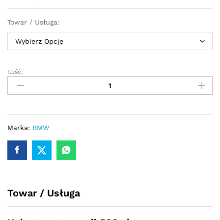
Towar / Usługa:
Ilość:
Przekładnia
kierownicza
-
maglownica
BMW
3
Marka:
BMW
E46
XD
4x4
Nowa
Listwa
Towar / Usługa
quantity