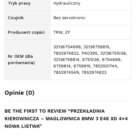
Tryb pracy
Hydrauliczny
Czujnik
Bez servotronic
Producent części
TRW, ZF
32136754699, 32136759815,
7852974822, 1140395, 32136751036,
Nr OEM (dla
32136759814, 6751036, 6754699,
porównania)
6759814, 6759815, 7852501744,
7852974549, 7852974823
Opinie (0)
BE THE FIRST TO REVIEW “PRZEKŁADNIA
KIEROWNICZA – MAGLOWNICA BMW 3 E46 XD 4×4
NOWA LISTWA”