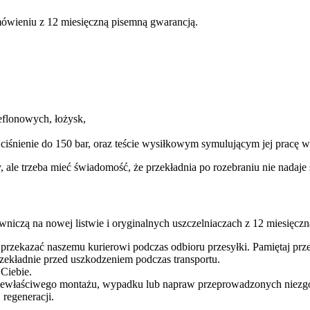
ówieniu z 12 miesięczną pisemną gwarancją.
eflonowych, łożysk,
 ciśnienie do 150 bar, oraz teście wysiłkowym symulującym jej pracę
y, ale trzeba mieć świadomość, że przekładnia po rozebraniu nie nada
niczą na nowej listwie i oryginalnych uszczelniaczach z 12 miesięcz
 przekazać naszemu kurierowi podczas odbioru przesyłki. Pamiętaj p
ekładnie przed uszkodzeniem podczas transportu.
 Ciebie.
iewłaściwego montażu, wypadku lub napraw przeprowadzonych niezgodn
regeneracji.