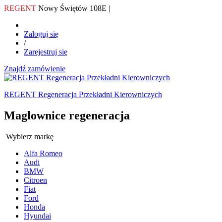
REGENT
Nowy Świętów 108E |
Zaloguj się
/
Zarejestruj się
Znajdź zamówienie
REGENT Regeneracja Przekładni Kierowniczych
Maglownice regeneracja
Wybierz markę
Alfa Romeo
Audi
BMW
Citroen
Fiat
Ford
Honda
Hyundai