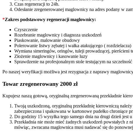
Czas regeneracji to 24h.
Odesłanie zregenerowanej maglownicy na adres podany w zam
*
Zakres podstawowy regeneracji maglownicy:
Czyszczenie
Rozebranie maglownicy i diagnoza uszkodzeń
Piaskowanie, malowanie obudowy
Polerowanie listwy zębatej i wałka atakującego ( rozdzielacza)
Wymiana simeringów, oringów, tuleji prowadzącej, pierścieni t
Złożenie maglownicy i kasowanie luzy
Sprawdzenie na profesjonalnym stole testującym na szczelność
Po naszej weryfikacji możliwa jest rezygnacja z naprawy maglownic
Towar zregenerowany 2000 zł
Kupujesz naszą gotową, oryginalną zregenerowaną przekładnie kierow
Twoją uszkodzoną, oryginalną przekładnię kierowniczą należy
zabezpieczona i spakowana w kartonowe pudełko chroniące prz
Do godziny 15 wysyłka tego samego dnia na drugi dzień jest u
Przekładnia nie może mieć żadnych uszkodzeń powstałych z n
mówiąc, zwracana maglownica musi nadawać się do ponownej 