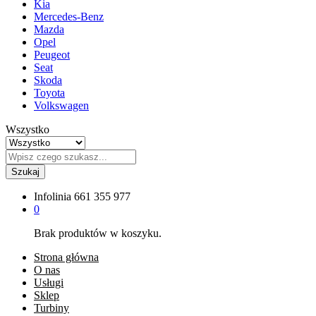
Kia
Mercedes-Benz
Mazda
Opel
Peugeot
Seat
Skoda
Toyota
Volkswagen
Wszystko
Szukaj
Infolinia
661 355 977
0
Brak produktów w koszyku.
Strona główna
O nas
Usługi
Sklep
Turbiny