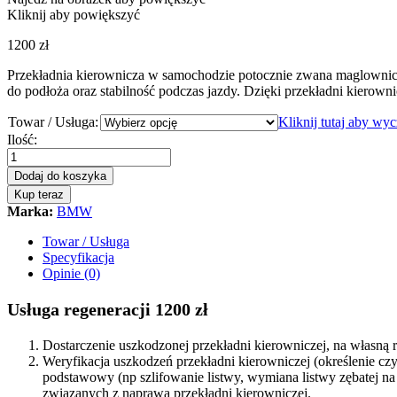
Kliknij aby powiększyć
1200
zł
Przekładnia kierownicza w samochodzie potocznie zwana maglownic
do podłoża oraz stabilność podczas jazdy. Dzięki przekładni kierowni
Towar / Usługa:
Kliknij tutaj aby wy
Przekładnia
Ilość:
kierownicza
-
Dodaj do koszyka
maglownica
Kup teraz
BMW
Marka:
BMW
7
F01/F02
Towar / Usługa
2008
Specyfikacja
–
Opinie (0)
2015
NOWA
Usługa regeneracji 1200 zł
LISTWA
quantity
Dostarczenie uszkodzonej przekładni kierowniczej, na własn
Weryfikacja uszkodzeń przekładni kierowniczej (określenie c
podstawowy (np szlifowanie listwy, wymiana listwy zębatej 
związanych z naprawą przekładni kierowniczej.