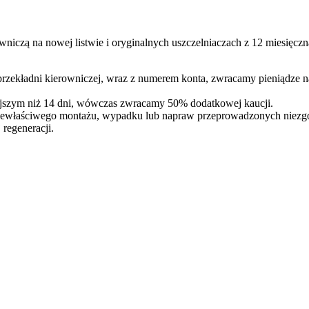
niczą na nowej listwie i oryginalnych uszczelniaczach z 12 miesięcz
 przekładni kierowniczej, wraz z numerem konta, zwracamy pieniądze 
iejszym niż 14 dni, wówczas zwracamy 50% dodatkowej kaucji.
iewłaściwego montażu, wypadku lub napraw przeprowadzonych niezgodn
regeneracji.