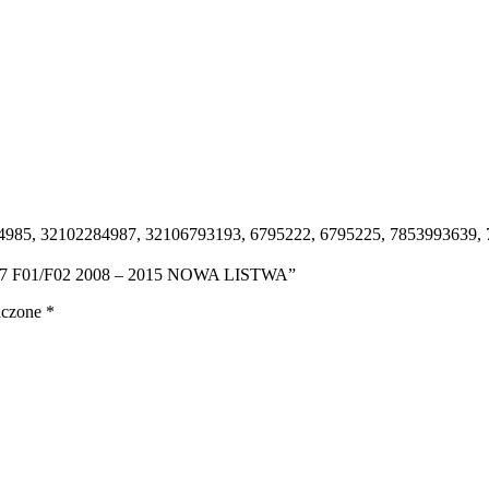
4985, 32102284987, 32106793193, 6795222, 6795225, 7853993639,
BMW 7 F01/F02 2008 – 2015 NOWA LISTWA”
aczone
*