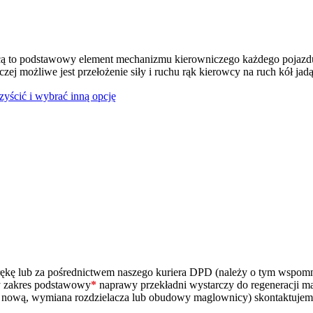
ą to podstawowy element mechanizmu kierowniczego każdego pojazdu
czej możliwe jest przełożenie siły i ruchu rąk kierowcy na ruch kół jad
czyścić i wybrać inną opcję
ą rękę lub za pośrednictwem naszego kuriera DPD (należy o tym wspo
zy zakres podstawowy
*
naprawy przekładni wystarczy do regeneracji m
na nową, wymiana rozdzielacza lub obudowy maglownicy) skontaktujem