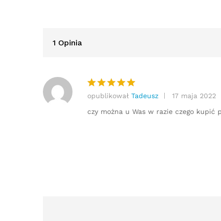
1 Opinia
opublikował
Tadeusz
17 maja 2022
Oceniono
5
na 5
czy można u Was w razie czego kupić p