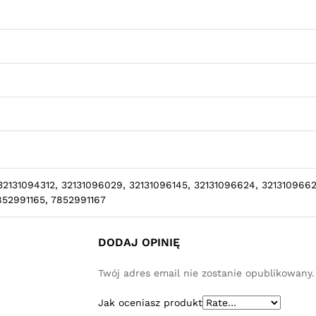
32131094312, 32131096029, 32131096145, 32131096624, 3213109662
852991165, 7852991167
DODAJ OPINIĘ
Twój adres email nie zostanie opublikowany.
Jak oceniasz produkt