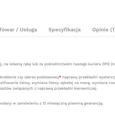
Towar / Usługa
Specyfikacja
Opinie (1
ej, na własną rękę lub za pośrednictwem naszego kuriera DPD 
określenie czy zakres podstawowy
*
naprawy przekładni wystarczy 
lifowanie listwy, wymiana listwy zębatej na nową, wymiana ro
osztów związanych z naprawą przekładni kierowniczej.
podany w zamówieniu z 12 miesięczną pisemną gwarancją.