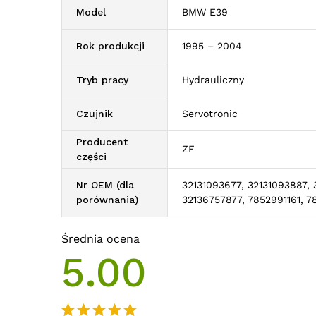
Model
BMW E39
Rok produkcji
1995 – 2004
Tryb pracy
Hydrauliczny
Czujnik
Servotronic
Producent
ZF
części
Nr OEM (dla
32131093677, 32131093887, 
porównania)
32136757877, 7852991161, 7
Średnia ocena
5.00