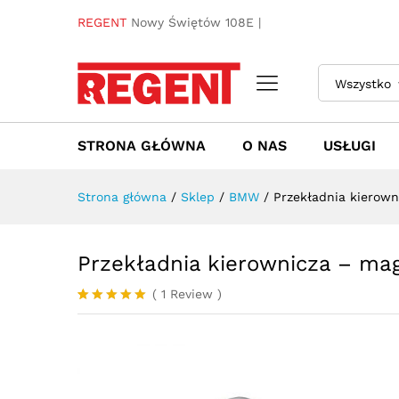
Przekładnia kierownicza - m
REGENT
Nowy Świętów 108E |
Towar / Usługa
Specyfikacja
Opinie 
Wszystko
STRONA GŁÓWNA
O NAS
USŁUGI
Strona główna
/
Sklep
/
BMW
/
Przekładnia kierow
Przekładnia kierownicza – ma
(
1
Review
)
Oceniony
1
5.00
na 5
na
podstawie
oceny
klienta