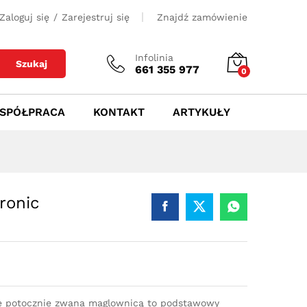
500
zł
Dodaj do koszyka
Zaloguj się
/
Zarejestruj się
Znajdź zamówienie
Infolinia
Szukaj
661 355 977
0
SPÓŁPRACA
KONTAKT
ARTYKUŁY
ronic
e potocznie zwana maglownicą to podstawowy