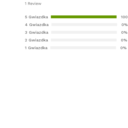
1
Review
Oceniony
1
5.00
na 5
5 Gwiazdka
10
na
4 Gwiazdka
0%
podstawi
3 Gwiazdka
0%
e
oceny
2 Gwiazdka
0%
klienta
1 Gwiazdka
0%