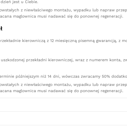
dzień jest u Ciebie.
owstałych z niewłaściwego montażu, wypadku lub napraw przep
racana maglownica musi nadawać się do ponownej regeneracji.
ł
rzekładnie kierowniczą z 12 miesięczną pisemną gwarancją, z m
iu uszkodzonej przekładni kierowniczej, wraz z numerem konta, 
terminie późniejszym niż 14 dni, wówczas zwracamy 50% dodatko
owstałych z niewłaściwego montażu, wypadku lub napraw przep
racana maglownica musi nadawać się do ponownej regeneracji.