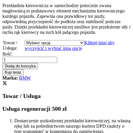
Przekładnia kierownicza w samochodzie potocznie zwana
maglownicą to podstawowy element mechanizmu kierowniczego
każdego pojazdu. Zapewnia ona prawidłowy tor jazdy,
odpowiednią przyczepność do podłoża oraz stabilność podczas
jazdy. Dzięki przekładni kierowniczej możliwe jest przełożenie siły i
ruchu rąk kierowcy na ruch kół jadącego pojazdu.
Towar /
Kliknij tutaj aby
Usługa:
wyczyścić i wybrać inną opcję
Przekładnia
Ilość:
kierownicza
-
Dodaj do koszyka
maglownica
Kup teraz
BMW
Marka:
BMW
E46
1998
-
Towar / Usługa
2005
Nowa
Listwa
Usługa regeneracji 500 zł
quantity
Dostarczenie uszkodzonej przekładni kierowniczej, na własną
rękę lub za pośrednictwem naszego kuriera DPD (należy o
tym wspomnieć w komentarzu do zamówienia).