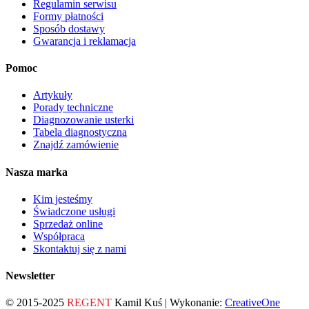
Regulamin serwisu
Formy płatności
Sposób dostawy
Gwarancja i reklamacja
Pomoc
Artykuły
Porady techniczne
Diagnozowanie usterki
Tabela diagnostyczna
Znajdź zamówienie
Nasza marka
Kim jesteśmy
Świadczone usługi
Sprzedaż online
Współpraca
Skontaktuj się z nami
Newsletter
© 2015-2025
REGENT
Kamil Kuś | Wykonanie:
CreativeOne