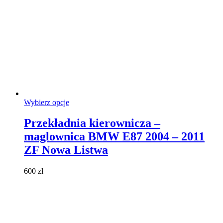
Ten
Wybierz opcje
produkt
ma
Przekładnia kierownicza –
wiele
maglownica BMW E87 2004 – 2011
wariantów.
Opcje
ZF Nowa Listwa
można
wybrać
600
zł
na
stronie
produktu