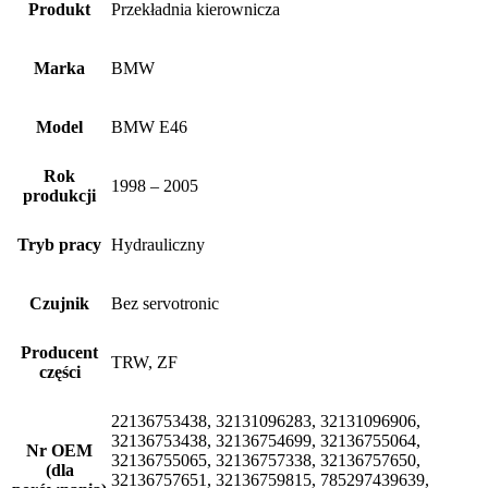
Produkt
Przekładnia kierownicza
Marka
BMW
Model
BMW E46
Rok
1998 – 2005
produkcji
Tryb pracy
Hydrauliczny
Czujnik
Bez servotronic
Producent
TRW, ZF
części
22136753438, 32131096283, 32131096906,
32136753438, 32136754699, 32136755064,
Nr OEM
32136755065, 32136757338, 32136757650,
(dla
32136757651, 32136759815, 785297439639,