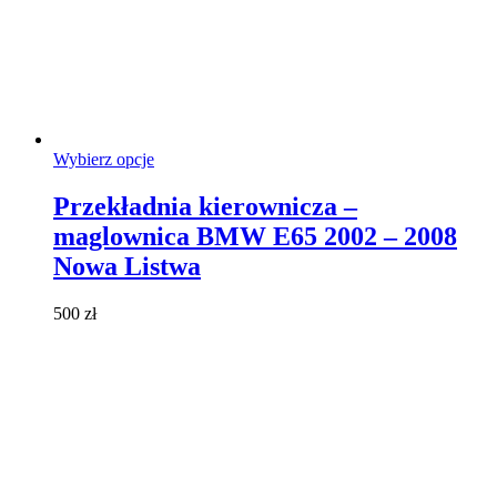
Ten
Wybierz opcje
produkt
ma
Przekładnia kierownicza –
wiele
maglownica BMW E65 2002 – 2008
wariantów.
Opcje
Nowa Listwa
można
wybrać
500
zł
na
stronie
produktu