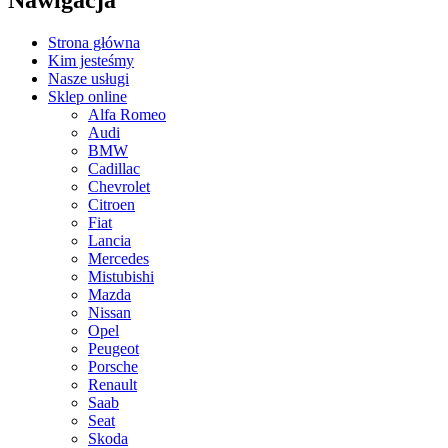
Nawigacja
Strona główna
Kim jesteśmy
Nasze usługi
Sklep online
Alfa Romeo
Audi
BMW
Cadillac
Chevrolet
Citroen
Fiat
Lancia
Mercedes
Mistubishi
Mazda
Nissan
Opel
Peugeot
Porsche
Renault
Saab
Seat
Skoda