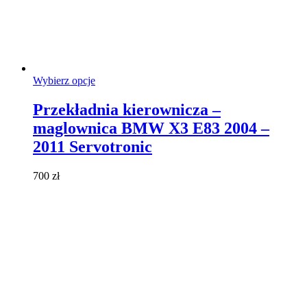
Ten
Wybierz opcje
produkt
ma
Przekładnia kierownicza –
wiele
maglownica BMW X3 E83 2004 –
wariantów.
Opcje
2011 Servotronic
można
wybrać
700
zł
na
stronie
produktu