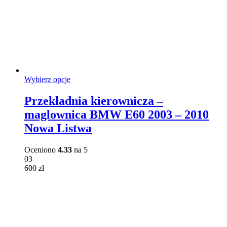
Ten
Wybierz opcje
produkt
ma
Przekładnia kierownicza –
wiele
maglownica BMW E60 2003 – 2010
wariantów.
Opcje
Nowa Listwa
można
wybrać
Oceniono
4.33
na 5
na
03
stronie
600
zł
produktu