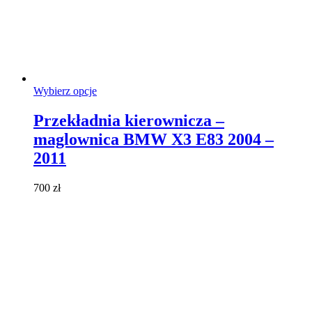
Ten
Wybierz opcje
produkt
ma
Przekładnia kierownicza –
wiele
maglownica BMW X3 E83 2004 –
wariantów.
Opcje
2011
można
wybrać
700
zł
na
stronie
produktu