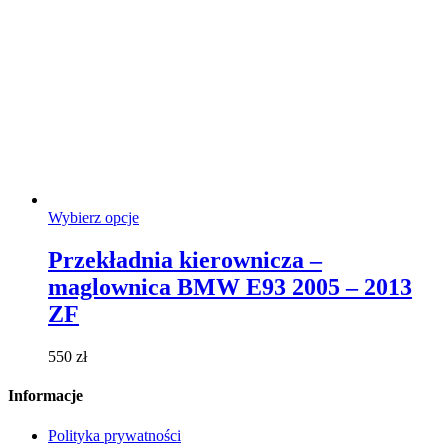
Ten
Wybierz opcje
produkt
ma
Przekładnia kierownicza –
wiele
maglownica BMW E93 2005 – 2013
wariantów.
Opcje
ZF
można
wybrać
550
zł
na
stronie
Informacje
produktu
Polityka prywatności