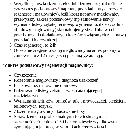
Weryfikacja uszkodzeń przekładni kierowniczej (określenie
czy zakres podstawowy
*
naprawy przekładni wystarczy do
regeneracji maglownicy), jeśli koszt naprawy maglownicy
przewyższy zakres podstawowy (np szlifowanie listwy,
wymiana listwy zębatej na nową, wymiana rozdzielacza lub
obudowy maglownicy) skontaktujemy się z Tobą w celu
przedstawiania dodatkowych kosztów związanych z naprawą
przekładni kierowniczej.
Czas regeneracji to 24h.
Odesłanie zregenerowanej maglownicy na adres podany w
zamówieniu z 12 miesięczną pisemną gwarancją.
*
Zakres podstawowy regeneracji maglownicy:
Czyszczenie
Rozebranie maglownicy i diagnoza uszkodzeń
Piaskowanie, malowanie obudowy
Polerowanie listwy zębatej i wałka atakującego (
rozdzielacza)
Wymiana simeringów, oringów, tuleji prowadzącej, pierścieni
teflonowych, łożysk,
Złożenie maglownicy i kasowanie luzy
Sprawdzenie na profesjonalnym stole testującym na
szczelność ciśnienie do 150 bar, oraz teście wysiłkowym
symulującym jej pracę w warunkach rzeczywistych