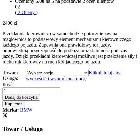
Oceniony
5.00
na 5 na podstawie
2
ocen klientów
02
(
2
Oceny
)
2400
zł
Przekładnia kierownicza w samochodzie potocznie zwana
maglownicą to podstawowy element mechanizmu kierowniczego
każdego pojazdu. Zapewnia ona prawidłowy tor jazdy,
odpowiednią przyczepność do podłoża oraz stabilność podczas
jazdy. Dzięki przekładni kierowniczej możliwe jest przełożenie siły i
ruchu rąk kierowcy na ruch kół jadącego pojazdu.
Towar /
Kliknij tutaj aby
Usługa:
wyczyścić i wybrać inną opcję
Przekładnia
Ilość:
kierownicza
-
Dodaj do koszyka
maglownica
Kup teraz
BMW
Marka:
BMW
E60
ACTIVE
STERING
Towar / Usługa
NOWA
LISTWA