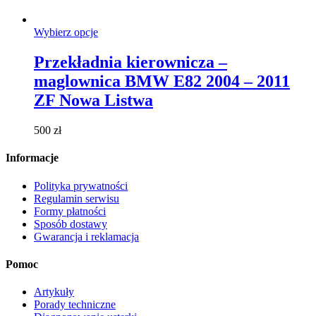
Ten
Wybierz opcje
produkt
ma
Przekładnia kierownicza –
wiele
maglownica BMW E82 2004 – 2011
wariantów.
Opcje
ZF Nowa Listwa
można
wybrać
500
zł
na
stronie
Informacje
produktu
Polityka prywatności
Regulamin serwisu
Formy płatności
Sposób dostawy
Gwarancja i reklamacja
Pomoc
Artykuły
Porady techniczne