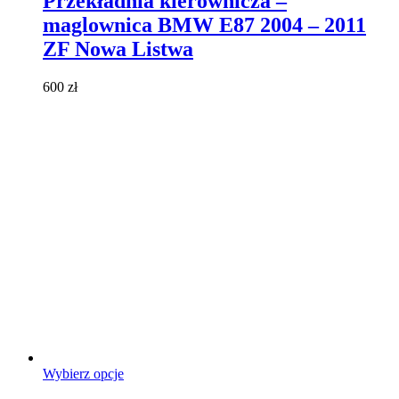
Przekładnia kierownicza –
wiele
maglownica BMW E87 2004 – 2011
wariantów.
Opcje
ZF Nowa Listwa
można
wybrać
600
zł
na
stronie
produktu
Ten
Wybierz opcje
produkt