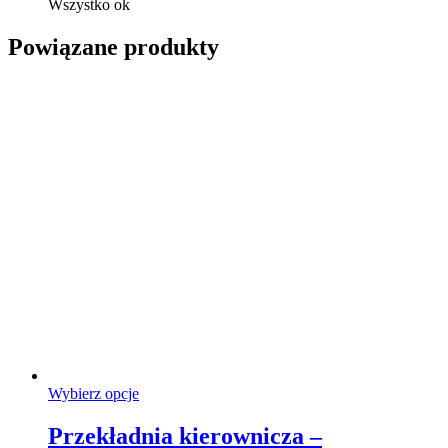
Wszystko ok
Powiązane produkty
Ten
Wybierz opcje
produkt
ma
Przekładnia kierownicza –
wiele