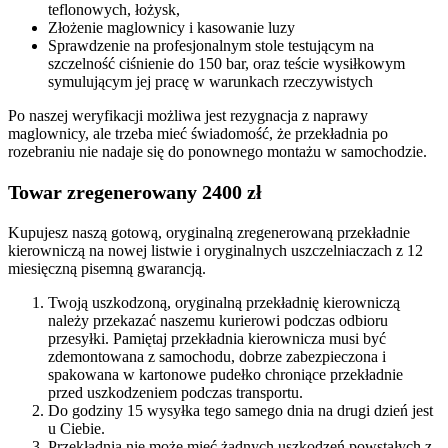
teflonowych, łożysk,
Złożenie maglownicy i kasowanie luzy
Sprawdzenie na profesjonalnym stole testującym na
szczelność ciśnienie do 150 bar, oraz teście wysiłkowym
symulującym jej pracę w warunkach rzeczywistych
Po naszej weryfikacji możliwa jest rezygnacja z naprawy
maglownicy, ale trzeba mieć świadomość, że przekładnia po
rozebraniu nie nadaje się do ponownego montażu w samochodzie.
Towar zregenerowany 2400 zł
Kupujesz naszą gotową, oryginalną zregenerowaną przekładnie
kierowniczą na nowej listwie i oryginalnych uszczelniaczach z 12
miesięczną pisemną gwarancją.
Twoją uszkodzoną, oryginalną przekładnię kierowniczą
należy przekazać naszemu kurierowi podczas odbioru
przesyłki. Pamiętaj przekładnia kierownicza musi być
zdemontowana z samochodu, dobrze zabezpieczona i
spakowana w kartonowe pudełko chroniące przekładnie
przed uszkodzeniem podczas transportu.
Do godziny 15 wysyłka tego samego dnia na drugi dzień jest
u Ciebie.
Przekładnia nie może mieć żadnych uszkodzeń powstałych z