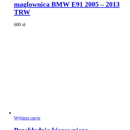
maglownica BMW E91 2005 – 2013
wariantów.
Opcje
TRW
można
wybrać
600
zł
na
stronie
produktu
Ten
Wybierz opcje
produkt
ma