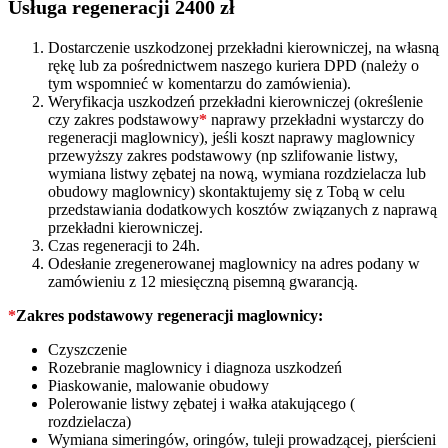
quantity
Usługa regeneracji 2400 zł
Dostarczenie uszkodzonej przekładni kierowniczej, na własną
rękę lub za pośrednictwem naszego kuriera DPD (należy o
tym wspomnieć w komentarzu do zamówienia).
Weryfikacja uszkodzeń przekładni kierowniczej (określenie
czy zakres podstawowy
*
naprawy przekładni wystarczy do
regeneracji maglownicy), jeśli koszt naprawy maglownicy
przewyższy zakres podstawowy (np szlifowanie listwy,
wymiana listwy zębatej na nową, wymiana rozdzielacza lub
obudowy maglownicy) skontaktujemy się z Tobą w celu
przedstawiania dodatkowych kosztów związanych z naprawą
przekładni kierowniczej.
Czas regeneracji to 24h.
Odesłanie zregenerowanej maglownicy na adres podany w
zamówieniu z 12 miesięczną pisemną gwarancją.
*
Zakres podstawowy regeneracji maglownicy:
Czyszczenie
Rozebranie maglownicy i diagnoza uszkodzeń
Piaskowanie, malowanie obudowy
Polerowanie listwy zębatej i wałka atakującego (
rozdzielacza)
Wymiana simeringów, oringów, tuleji prowadzącej, pierścieni