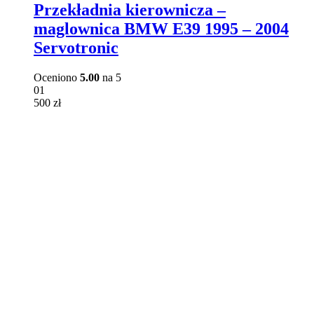
ma
Przekładnia kierownicza –
wiele
maglownica BMW E39 1995 – 2004
wariantów.
Opcje
Servotronic
można
wybrać
Oceniono
5.00
na 5
na
01
stronie
500
zł
produktu