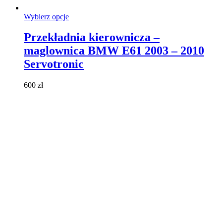
Ten
Wybierz opcje
produkt
ma
Przekładnia kierownicza –
wiele
maglownica BMW E61 2003 – 2010
wariantów.
Opcje
Servotronic
można
wybrać
600
zł
na
stronie
produktu