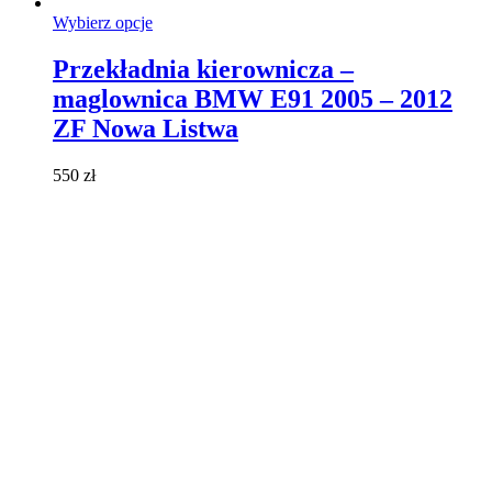
Ten
Wybierz opcje
produkt
ma
Przekładnia kierownicza –
wiele
maglownica BMW E91 2005 – 2012
wariantów.
Opcje
ZF Nowa Listwa
można
wybrać
550
zł
na
stronie
produktu