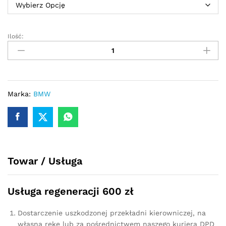
Ilość:
Przekładnia
kierownicza
-
maglownica
BMW
E61
Marka:
BMW
2003
-
2010
Servotronic
quantity
Towar / Usługa
Usługa regeneracji 600 zł
Dostarczenie uszkodzonej przekładni kierowniczej, na
własną rękę lub za pośrednictwem naszego kuriera DPD