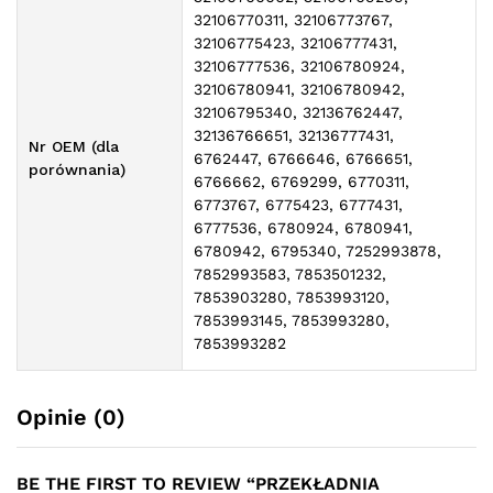
32106770311, 32106773767,
32106775423, 32106777431,
32106777536, 32106780924,
32106780941, 32106780942,
32106795340, 32136762447,
32136766651, 32136777431,
Nr OEM (dla
6762447, 6766646, 6766651,
porównania)
6766662, 6769299, 6770311,
6773767, 6775423, 6777431,
6777536, 6780924, 6780941,
6780942, 6795340, 7252993878,
7852993583, 7853501232,
7853903280, 7853993120,
7853993145, 7853993280,
7853993282
Opinie (0)
BE THE FIRST TO REVIEW “PRZEKŁADNIA