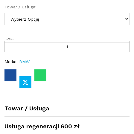
Towar / Usługa:
Ilość:
Przekładnia
kierownicza
-
maglownica
Marka:
BMW
BMW
E63
2003
-
2012
Servotronic
quantity
Towar / Usługa
Usługa regeneracji 600 zł