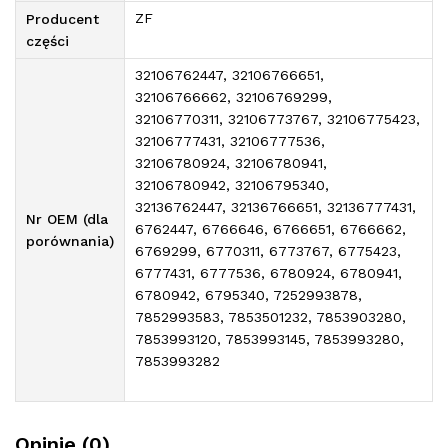
ZF
Producent
części
32106762447, 32106766651,
32106766662, 32106769299,
32106770311, 32106773767, 32106775423,
32106777431, 32106777536,
32106780924, 32106780941,
32106780942, 32106795340,
32136762447, 32136766651, 32136777431,
Nr OEM (dla
6762447, 6766646, 6766651, 6766662,
porównania)
6769299, 6770311, 6773767, 6775423,
6777431, 6777536, 6780924, 6780941,
6780942, 6795340, 7252993878,
7852993583, 7853501232, 7853903280,
7853993120, 7853993145, 7853993280,
7853993282
Opinie (0)