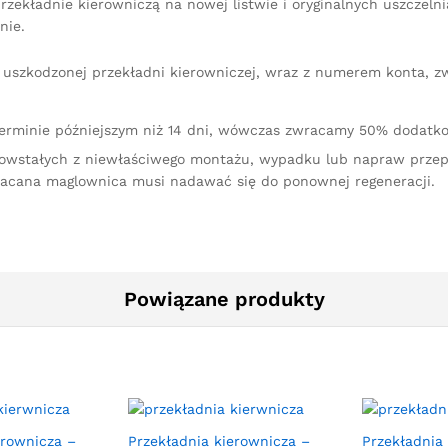
zekładnie kierowniczą na nowej listwie i oryginalnych uszczeln
nie.
iu uszkodzonej przekładni kierowniczej, wraz z numerem konta, 
terminie późniejszym niż 14 dni, wówczas zwracamy 50% dodatko
owstałych z niewłaściwego montażu, wypadku lub napraw przep
racana maglownica musi nadawać się do ponownej regeneracji.
Powiązane produkty
erownicza –
Przekładnia kierownicza –
Przekładnia