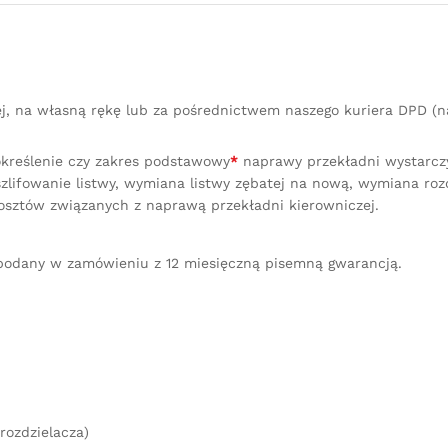
Nowa
Listwa
quantity
ej, na własną rękę lub za pośrednictwem naszego kuriera DPD 
określenie czy zakres podstawowy
*
naprawy przekładni wystarczy 
lifowanie listwy, wymiana listwy zębatej na nową, wymiana ro
osztów związanych z naprawą przekładni kierowniczej.
podany w zamówieniu z 12 miesięczną pisemną gwarancją.
rozdzielacza)