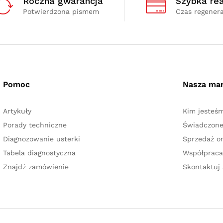
Roczna gwarancja
Szybka rea
Potwierdzona pismem
Czas regenera
Pomoc
Nasza ma
Artykuły
Kim jesteś
Porady techniczne
Świadczone
Diagnozowanie usterki
Sprzedaż on
Tabela diagnostyczna
Współpraca
Znajdź zamówienie
Skontaktuj 