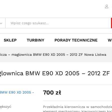
maglownica BMW E90 XD 2005 - 2012 ZF Nowa
 (0)
SKLEP
TURBINY
PORADY TECHNICZNE
W
nicza – maglownica BMW E90 XD 2005 – 2012 ZF Nowa Listwa
aglownica BMW E90 XD 2005 – 2012 ZF
700
zł
iększyć
Przekładnia kierownicza w samochodzi
element mechanizmu kierowniczego każ