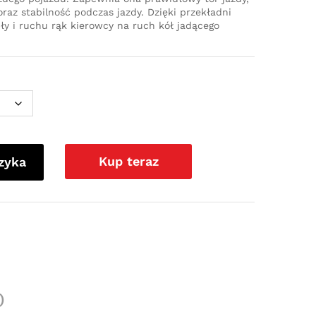
az stabilność podczas jazdy. Dzięki przekładni
iły i ruchu rąk kierowcy na ruch kół jadącego
Kup teraz
zyka
)