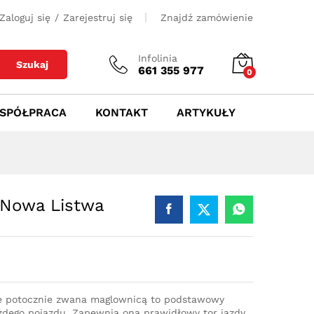
700
zł
Dodaj do koszyka
Zaloguj się
/
Zarejestruj się
Znajdź zamówienie
Infolinia
Szukaj
661 355 977
0
SPÓŁPRACA
KONTAKT
ARTYKUŁY
 Nowa Listwa
e potocznie zwana maglownicą to podstawowy
dego pojazdu. Zapewnia ona prawidłowy tor jazdy,