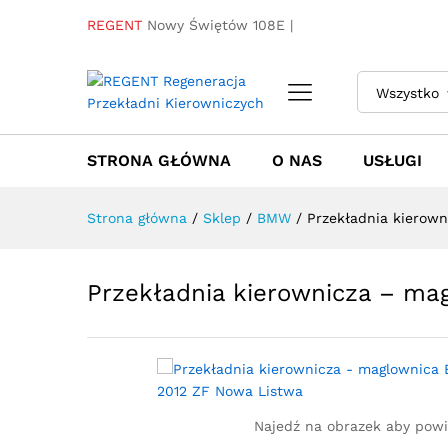
REGENT
Nowy Świętów 108E |
Przekładnia kierownicza - 
Wszystko
Listwa
Towar / Usługa
Specyfikacja
Opinie
STRONA GŁÓWNA
O NAS
USŁUGI
Strona główna
/
Sklep
/
BMW
/
Przekładnia kierow
Przekładnia kierownicza – m
Najedź na obrazek aby pow