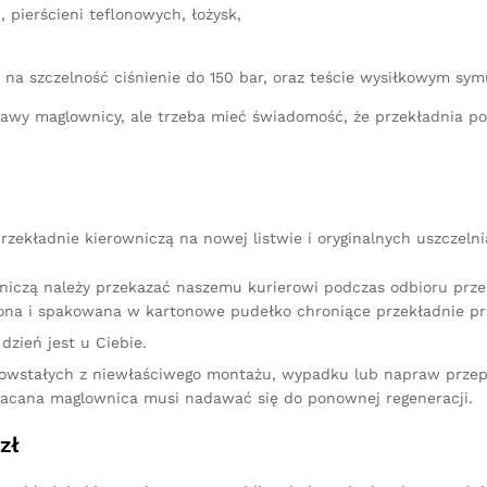
 pierścieni teflonowych, łożysk,
 na szczelność ciśnienie do 150 bar, oraz teście wysiłkowym sy
aprawy maglownicy, ale trzeba mieć świadomość, że przekładnia 
zekładnie kierowniczą na nowej listwie i oryginalnych uszczeln
niczą należy przekazać naszemu kurierowi podczas odbioru przes
na i spakowana w kartonowe pudełko chroniące przekładnie pr
dzień jest u Ciebie.
owstałych z niewłaściwego montażu, wypadku lub napraw przep
racana maglownica musi nadawać się do ponownej regeneracji.
zł