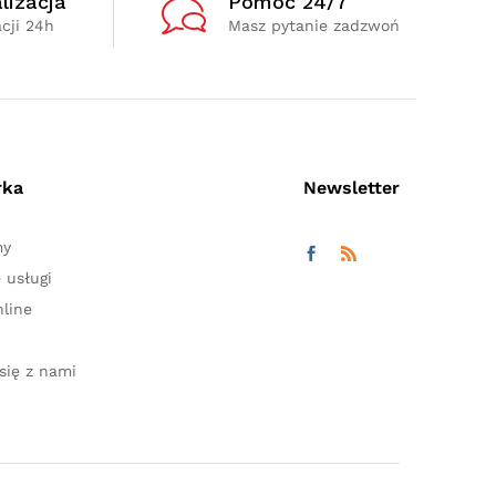
lizacja
Pomoc 24/7
cji 24h
Masz pytanie zadzwoń
rka
Newsletter
my
 usługi
line
się z nami