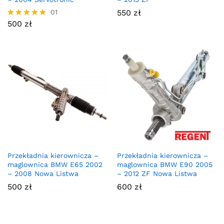
01
550
zł
500
zł
Oceniono
5.00
na 5
Przekładnia kierownicza –
Przekładnia kierownicza –
maglownica BMW E65 2002
maglownica BMW E90 2005
– 2008 Nowa Listwa
– 2012 ZF Nowa Listwa
500
zł
600
zł