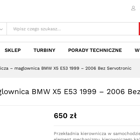
maglownica BMW X5 E53 1999 - 2006 Bez
 (0)
SKLEP
TURBINY
PORADY TECHNICZNE
W
nicza – maglownica BMW X5 E53 1999 – 2006 Bez Servotronic
glownica BMW X5 E53 1999 – 2006 Bez
650
zł
Przekładnia kierownicza w samochodzi
element mechanizmu kierowniczego każ