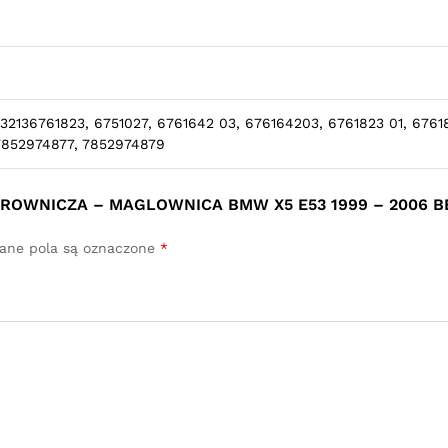
32136761823, 6751027, 6761642 03, 676164203, 6761823 01, 6761
7852974877, 7852974879
IEROWNICZA – MAGLOWNICA BMW X5 E53 1999 – 2006 
ne pola są oznaczone
*