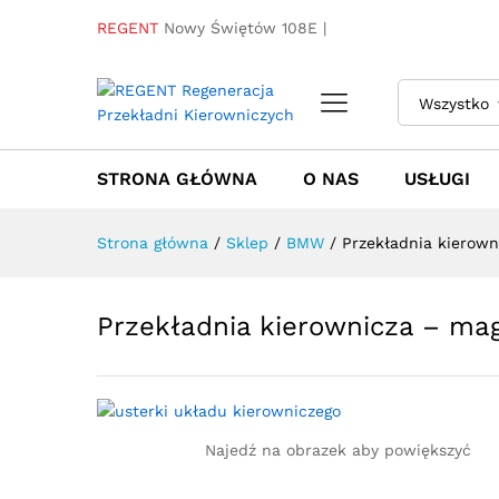
Przekładnia kierownicza - 
Servotronic
REGENT
Nowy Świętów 108E |
Towar / Usługa
Specyfikacja
Opinie
Wszystko
STRONA GŁÓWNA
O NAS
USŁUGI
Strona główna
/
Sklep
/
BMW
/
Przekładnia kierow
Przekładnia kierownicza – ma
Najedź na obrazek aby powiększyć