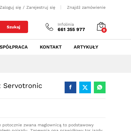
650
zł
Dodaj do koszyka
Zaloguj się
/
Zarejestruj się
Znajdź zamówienie
Infolinia
Szukaj
661 355 977
0
SPÓŁPRACA
KONTAKT
ARTYKUŁY
 Servotronic
e potocznie zwana maglownicą to podstawowy
dego pojazdu. Zapewnia ona prawidłowy tor jazdy,