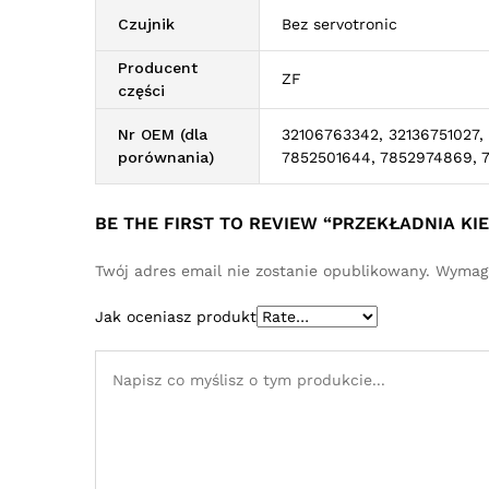
Czujnik
Bez servotronic
Producent
ZF
części
Nr OEM (dla
32106763342, 32136751027, 
porównania)
7852501644, 7852974869, 
BE THE FIRST TO REVIEW “PRZEKŁADNIA K
Twój adres email nie zostanie opublikowany.
Wymaga
Jak oceniasz produkt