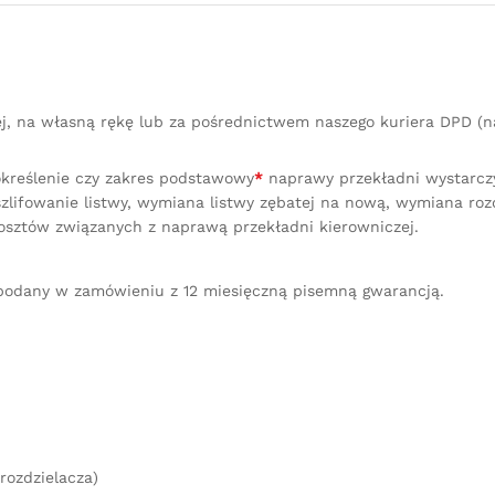
Servotronic
quantity
ej, na własną rękę lub za pośrednictwem naszego kuriera DPD 
określenie czy zakres podstawowy
*
naprawy przekładni wystarczy 
lifowanie listwy, wymiana listwy zębatej na nową, wymiana ro
osztów związanych z naprawą przekładni kierowniczej.
podany w zamówieniu z 12 miesięczną pisemną gwarancją.
rozdzielacza)