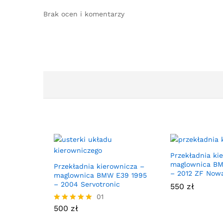
Brak ocen i komentarzy
Przekładnia ki
maglownica B
Przekładnia kierownicza –
– 2012 ZF Now
maglownica BMW E39 1995
– 2004 Servotronic
550
zł
01
500
zł
Oceniono
5.00