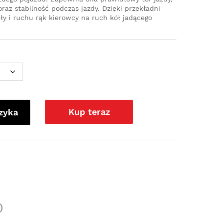
az stabilność podczas jazdy. Dzięki przekładni
iły i ruchu rąk kierowcy na ruch kół jadącego
Kup teraz
zyka
)