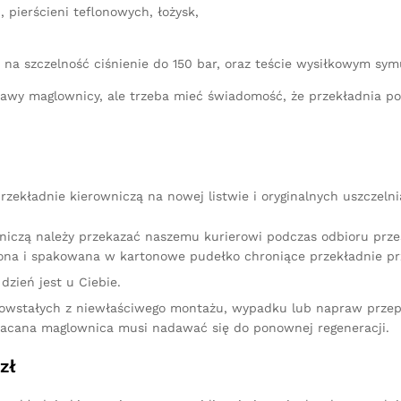
 pierścieni teflonowych, łożysk,
 na szczelność ciśnienie do 150 bar, oraz teście wysiłkowym sy
aprawy maglownicy, ale trzeba mieć świadomość, że przekładnia 
zekładnie kierowniczą na nowej listwie i oryginalnych uszczeln
niczą należy przekazać naszemu kurierowi podczas odbioru przes
na i spakowana w kartonowe pudełko chroniące przekładnie pr
dzień jest u Ciebie.
owstałych z niewłaściwego montażu, wypadku lub napraw przep
racana maglownica musi nadawać się do ponownej regeneracji.
zł