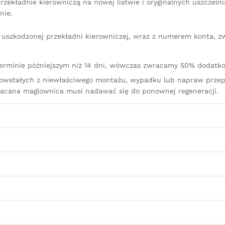
zekładnie kierowniczą na nowej listwie i oryginalnych uszczeln
nie.
iu uszkodzonej przekładni kierowniczej, wraz z numerem konta, 
terminie późniejszym niż 14 dni, wówczas zwracamy 50% dodatko
owstałych z niewłaściwego montażu, wypadku lub napraw przep
racana maglownica musi nadawać się do ponownej regeneracji.