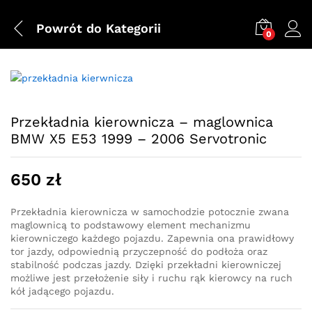
Powrót do
Kategorii
0
Przekładnia kierownicza – maglownica
BMW X5 E53 1999 – 2006 Servotronic
650
zł
Przekładnia kierownicza w samochodzie potocznie zwana
maglownicą to podstawowy element mechanizmu
kierowniczego każdego pojazdu. Zapewnia ona prawidłowy
tor jazdy, odpowiednią przyczepność do podłoża oraz
stabilność podczas jazdy. Dzięki przekładni kierowniczej
możliwe jest przełożenie siły i ruchu rąk kierowcy na ruch
kół jadącego pojazdu.