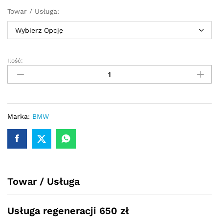
Towar / Usługa:
Ilość:
Przekładnia
kierownicza
-
maglownica
BMW
X5
Marka:
BMW
E53
1999
-
2006
Servotronic
Towar / Usługa
quantity
Usługa regeneracji 650 zł