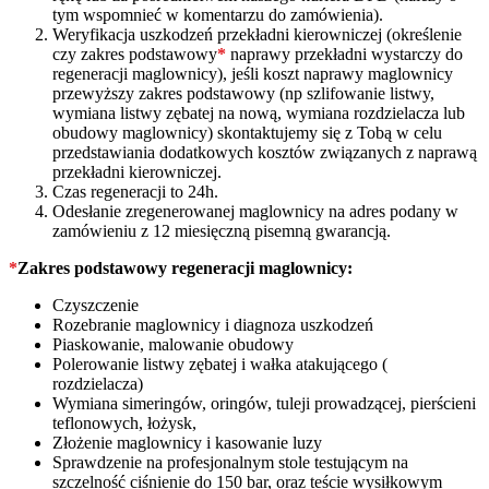
tym wspomnieć w komentarzu do zamówienia).
Weryfikacja uszkodzeń przekładni kierowniczej (określenie
czy zakres podstawowy
*
naprawy przekładni wystarczy do
regeneracji maglownicy), jeśli koszt naprawy maglownicy
przewyższy zakres podstawowy (np szlifowanie listwy,
wymiana listwy zębatej na nową, wymiana rozdzielacza lub
obudowy maglownicy) skontaktujemy się z Tobą w celu
przedstawiania dodatkowych kosztów związanych z naprawą
przekładni kierowniczej.
Czas regeneracji to 24h.
Odesłanie zregenerowanej maglownicy na adres podany w
zamówieniu z 12 miesięczną pisemną gwarancją.
*
Zakres podstawowy regeneracji maglownicy:
Czyszczenie
Rozebranie maglownicy i diagnoza uszkodzeń
Piaskowanie, malowanie obudowy
Polerowanie listwy zębatej i wałka atakującego (
rozdzielacza)
Wymiana simeringów, oringów, tuleji prowadzącej, pierścieni
teflonowych, łożysk,
Złożenie maglownicy i kasowanie luzy
Sprawdzenie na profesjonalnym stole testującym na
szczelność ciśnienie do 150 bar, oraz teście wysiłkowym