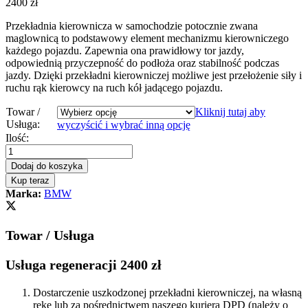
2400
zł
Przekładnia kierownicza w samochodzie potocznie zwana
maglownicą to podstawowy element mechanizmu kierowniczego
każdego pojazdu. Zapewnia ona prawidłowy tor jazdy,
odpowiednią przyczepność do podłoża oraz stabilność podczas
jazdy. Dzięki przekładni kierowniczej możliwe jest przełożenie siły i
ruchu rąk kierowcy na ruch kół jadącego pojazdu.
Towar /
Kliknij tutaj aby
Usługa:
wyczyścić i wybrać inną opcję
Przekładnia
Ilość:
kierownicza
-
Dodaj do koszyka
maglownica
Kup teraz
BMW
Marka:
BMW
X5
E70
ACTIVE
Towar / Usługa
STEERING
NOWA
LISTWA
Usługa regeneracji 2400 zł
quantity
Dostarczenie uszkodzonej przekładni kierowniczej, na własną
rękę lub za pośrednictwem naszego kuriera DPD (należy o