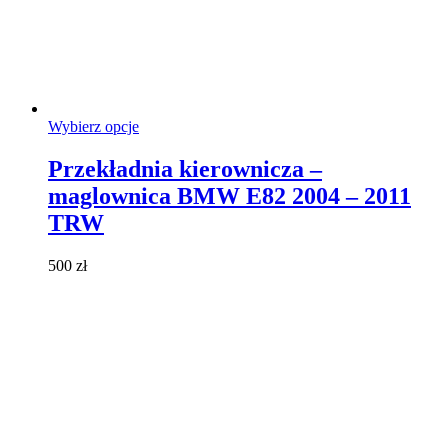
Ten
Wybierz opcje
produkt
ma
Przekładnia kierownicza –
wiele
maglownica BMW E82 2004 – 2011
wariantów.
Opcje
TRW
można
wybrać
500
zł
na
stronie
produktu