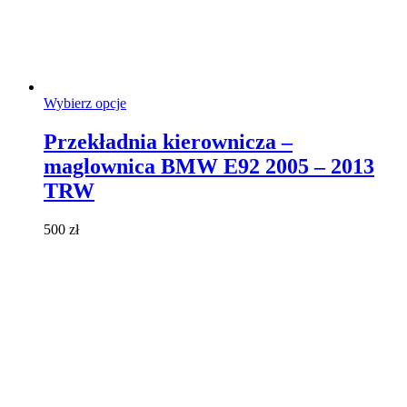
Ten
Wybierz opcje
produkt
ma
Przekładnia kierownicza –
wiele
maglownica BMW E92 2005 – 2013
wariantów.
Opcje
TRW
można
wybrać
500
zł
na
stronie
produktu