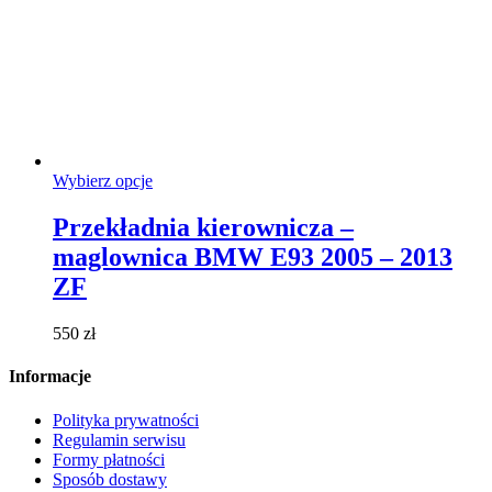
Ten
Wybierz opcje
produkt
ma
Przekładnia kierownicza –
wiele
maglownica BMW E93 2005 – 2013
wariantów.
Opcje
ZF
można
wybrać
550
zł
na
stronie
Informacje
produktu
Polityka prywatności
Regulamin serwisu
Formy płatności
Sposób dostawy