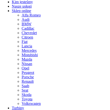
Kim jesteśmy
Nasze usługi
Sklep online
Alfa Romeo
Audi
BMW
Cadillac
Chevrolet
Citroen
Fiat
Lancia
Mercedes
Mistubishi
Mazda
Nissan
Opel
Peugeot
Porsche
Renault
Saab
Seat
Skoda
Toyota
Volkswagen
Turbiny