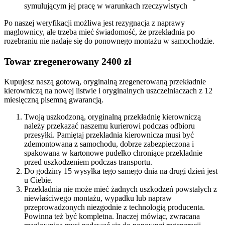
symulującym jej pracę w warunkach rzeczywistych
Po naszej weryfikacji możliwa jest rezygnacja z naprawy
maglownicy, ale trzeba mieć świadomość, że przekładnia po
rozebraniu nie nadaje się do ponownego montażu w samochodzie.
Towar zregenerowany 2400 zł
Kupujesz naszą gotową, oryginalną zregenerowaną przekładnie
kierowniczą na nowej listwie i oryginalnych uszczelniaczach z 12
miesięczną pisemną gwarancją.
Twoją uszkodzoną, oryginalną przekładnię kierowniczą
należy przekazać naszemu kurierowi podczas odbioru
przesyłki. Pamiętaj przekładnia kierownicza musi być
zdemontowana z samochodu, dobrze zabezpieczona i
spakowana w kartonowe pudełko chroniące przekładnie
przed uszkodzeniem podczas transportu.
Do godziny 15 wysyłka tego samego dnia na drugi dzień jest
u Ciebie.
Przekładnia nie może mieć żadnych uszkodzeń powstałych z
niewłaściwego montażu, wypadku lub napraw
przeprowadzonych niezgodnie z technologią producenta.
Powinna też być kompletna. Inaczej mówiąc, zwracana