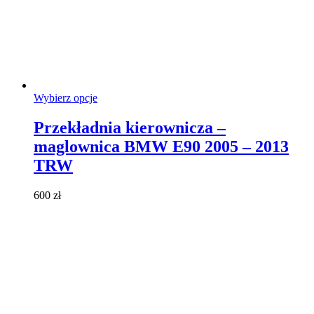
Ten
Wybierz opcje
produkt
ma
Przekładnia kierownicza –
wiele
maglownica BMW E90 2005 – 2013
wariantów.
Opcje
TRW
można
wybrać
600
zł
na
stronie
produktu