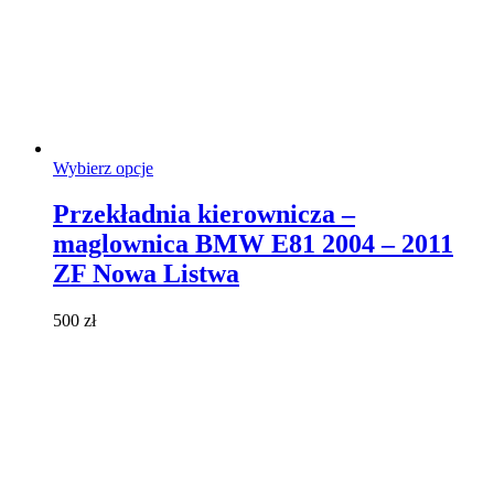
Ten
Wybierz opcje
produkt
ma
Przekładnia kierownicza –
wiele
maglownica BMW E81 2004 – 2011
wariantów.
Opcje
ZF Nowa Listwa
można
wybrać
500
zł
na
stronie
produktu