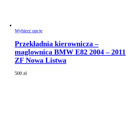
Ten
Wybierz opcje
produkt
ma
Przekładnia kierownicza –
wiele
maglownica BMW E82 2004 – 2011
wariantów.
Opcje
ZF Nowa Listwa
można
wybrać
500
zł
na
stronie
produktu