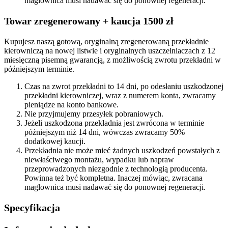
maglownica musi nadawać się do ponownej regeneracji.
Towar zregenerowany + kaucja 1500 zł
Kupujesz naszą gotową, oryginalną zregenerowaną przekładnie
kierowniczą na nowej listwie i oryginalnych uszczelniaczach z 12
miesięczną pisemną gwarancją, z możliwością zwrotu przekładni w
późniejszym terminie.
Czas na zwrot przekładni to 14 dni, po odesłaniu uszkodzonej
przekładni kierowniczej, wraz z numerem konta, zwracamy
pieniądze na konto bankowe.
Nie przyjmujemy przesyłek pobraniowych.
Jeżeli uszkodzona przekładnia jest zwrócona w terminie
późniejszym niż 14 dni, wówczas zwracamy 50%
dodatkowej kaucji.
Przekładnia nie może mieć żadnych uszkodzeń powstałych z
niewłaściwego montażu, wypadku lub napraw
przeprowadzonych niezgodnie z technologią producenta.
Powinna też być kompletna. Inaczej mówiąc, zwracana
maglownica musi nadawać się do ponownej regeneracji.
Specyfikacja