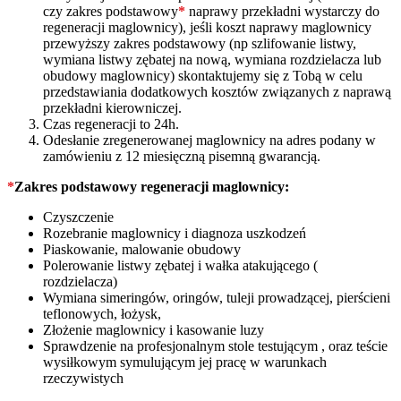
czy zakres podstawowy
*
naprawy przekładni wystarczy do
regeneracji maglownicy), jeśli koszt naprawy maglownicy
przewyższy zakres podstawowy (np szlifowanie listwy,
wymiana listwy zębatej na nową, wymiana rozdzielacza lub
obudowy maglownicy) skontaktujemy się z Tobą w celu
przedstawiania dodatkowych kosztów związanych z naprawą
przekładni kierowniczej.
Czas regeneracji to 24h.
Odesłanie zregenerowanej maglownicy na adres podany w
zamówieniu z 12 miesięczną pisemną gwarancją.
*
Zakres podstawowy regeneracji maglownicy:
Czyszczenie
Rozebranie maglownicy i diagnoza uszkodzeń
Piaskowanie, malowanie obudowy
Polerowanie listwy zębatej i wałka atakującego (
rozdzielacza)
Wymiana simeringów, oringów, tuleji prowadzącej, pierścieni
teflonowych, łożysk,
Złożenie maglownicy i kasowanie luzy
Sprawdzenie na profesjonalnym stole testującym , oraz teście
wysiłkowym symulującym jej pracę w warunkach
rzeczywistych