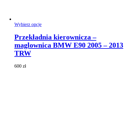
Ten
Wybierz opcje
produkt
ma
Przekładnia kierownicza –
wiele
maglownica BMW E90 2005 – 2013
wariantów.
Opcje
TRW
można
wybrać
600
zł
na
stronie
produktu