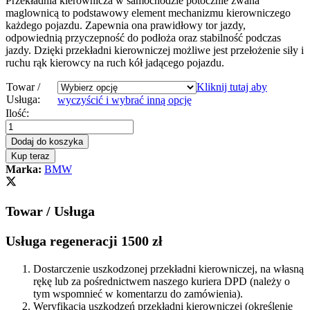
Przekładnia kierownicza w samochodzie potocznie zwana
maglownicą to podstawowy element mechanizmu kierowniczego
każdego pojazdu. Zapewnia ona prawidłowy tor jazdy,
odpowiednią przyczepność do podłoża oraz stabilność podczas
jazdy. Dzięki przekładni kierowniczej możliwe jest przełożenie siły i
ruchu rąk kierowcy na ruch kół jadącego pojazdu.
Towar /
Kliknij tutaj aby
Usługa:
wyczyścić i wybrać inną opcję
Przekładnia
Ilość:
kierownicza
-
Dodaj do koszyka
maglownica
Kup teraz
BMW
Marka:
BMW
X5
F15
2013
Towar / Usługa
-
2018
quantity
Usługa regeneracji 1500 zł
Dostarczenie uszkodzonej przekładni kierowniczej, na własną
rękę lub za pośrednictwem naszego kuriera DPD (należy o
tym wspomnieć w komentarzu do zamówienia).
Weryfikacja uszkodzeń przekładni kierowniczej (określenie