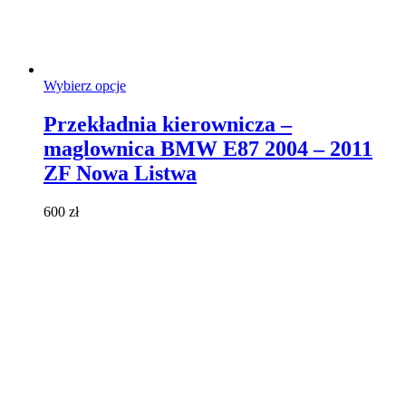
Ten
Wybierz opcje
produkt
ma
Przekładnia kierownicza –
wiele
maglownica BMW E87 2004 – 2011
wariantów.
Opcje
ZF Nowa Listwa
można
wybrać
600
zł
na
stronie
produktu