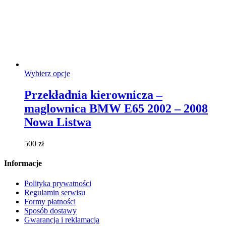
Ten
Wybierz opcje
produkt
ma
Przekładnia kierownicza –
wiele
maglownica BMW E65 2002 – 2008
wariantów.
Opcje
Nowa Listwa
można
wybrać
500
zł
na
stronie
Informacje
produktu
Polityka prywatności
Regulamin serwisu
Formy płatności
Sposób dostawy
Gwarancja i reklamacja