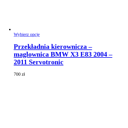
Ten
Wybierz opcje
produkt
ma
Przekładnia kierownicza –
wiele
maglownica BMW X3 E83 2004 –
wariantów.
Opcje
2011 Servotronic
można
wybrać
700
zł
na
stronie
produktu