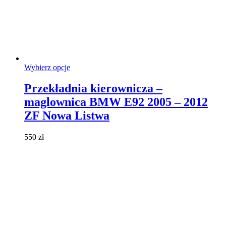
Ten
Wybierz opcje
produkt
ma
Przekładnia kierownicza –
wiele
maglownica BMW E92 2005 – 2012
wariantów.
Opcje
ZF Nowa Listwa
można
wybrać
550
zł
na
stronie
produktu