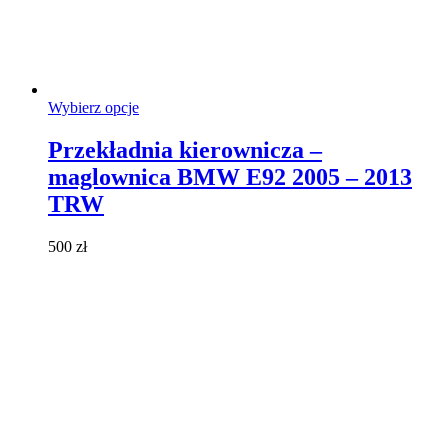
Ten
Wybierz opcje
produkt
ma
Przekładnia kierownicza –
wiele
maglownica BMW E92 2005 – 2013
wariantów.
Opcje
TRW
można
wybrać
500
zł
na
stronie
produktu