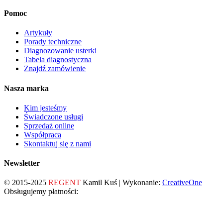
Pomoc
Artykuły
Porady techniczne
Diagnozowanie usterki
Tabela diagnostyczna
Znajdź zamówienie
Nasza marka
Kim jesteśmy
Świadczone usługi
Sprzedaż online
Współpraca
Skontaktuj się z nami
Newsletter
© 2015-2025
REGENT
Kamil Kuś | Wykonanie:
CreativeOne
Obsługujemy płatności: