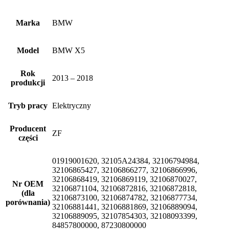
Marka
BMW
Model
BMW X5
Rok
2013 – 2018
produkcji
Tryb pracy
Elektryczny
Producent
ZF
części
01919001620, 32105A24384, 32106794984,
32106865427, 32106866277, 32106866996,
32106868419, 32106869119, 32106870027,
Nr OEM
32106871104, 32106872816, 32106872818,
(dla
32106873100, 32106874782, 32106877734,
porównania)
32106881441, 32106881869, 32106889094,
32106889095, 32107854303, 32108093399,
84857800000, 87230800000