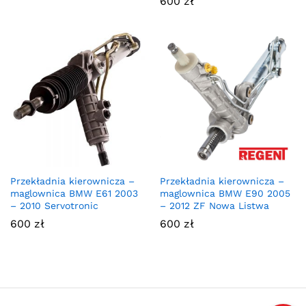
600
zł
Oceniono
4.33
na 5
Przekładnia kierownicza –
Przekładnia kierownicza –
maglownica BMW E61 2003
maglownica BMW E90 2005
– 2010 Servotronic
– 2012 ZF Nowa Listwa
600
zł
600
zł