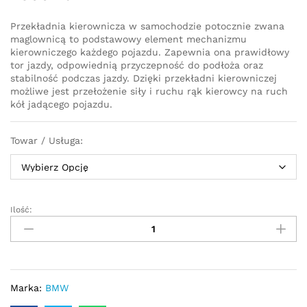
Przekładnia kierownicza w samochodzie potocznie zwana
maglownicą to podstawowy element mechanizmu
kierowniczego każdego pojazdu. Zapewnia ona prawidłowy
tor jazdy, odpowiednią przyczepność do podłoża oraz
stabilność podczas jazdy. Dzięki przekładni kierowniczej
możliwe jest przełożenie siły i ruchu rąk kierowcy na ruch
kół jadącego pojazdu.
Towar / Usługa:
Ilość:
Przekładnia
kierownicza
-
maglownica
elektryczna
BMW
Marka:
BMW
5