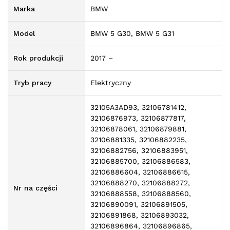
Marka
BMW
Model
BMW 5 G30, BMW 5 G31
Rok produkcji
2017 –
Tryb pracy
Elektryczny
32105A3AD93, 32106781412,
32106876973, 32106877817,
32106878061, 32106879881,
32106881335, 32106882235,
32106882756, 32106883951,
32106885700, 32106886583,
32106886604, 32106886615,
32106888270, 32106888272,
Nr na części
32106888558, 32106888560,
32106890091, 32106891505,
32106891868, 32106893032,
32106896864, 32106896865,