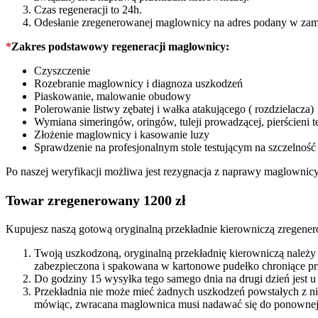
Czas regeneracji to 24h.
Odesłanie zregenerowanej maglownicy na adres podany w zam
*
Zakres podstawowy regeneracji maglownicy:
Czyszczenie
Rozebranie maglownicy i diagnoza uszkodzeń
Piaskowanie, malowanie obudowy
Polerowanie listwy zębatej i wałka atakującego ( rozdzielacza)
Wymiana simeringów, oringów, tuleji prowadzącej, pierścieni t
Złożenie maglownicy i kasowanie luzy
Sprawdzenie na profesjonalnym stole testującym na szczelność
Po naszej weryfikacji możliwa jest rezygnacja z naprawy maglownic
Towar zregenerowany 1200 zł
Kupujesz naszą gotową oryginalną przekładnie kierowniczą zregenero
Twoją uszkodzoną, oryginalną przekładnię kierowniczą należy
zabezpieczona i spakowana w kartonowe pudełko chroniące prz
Do godziny 15 wysyłka tego samego dnia na drugi dzień jest u
Przekładnia nie może mieć żadnych uszkodzeń powstałych z n
mówiąc, zwracana maglownica musi nadawać się do ponownej 