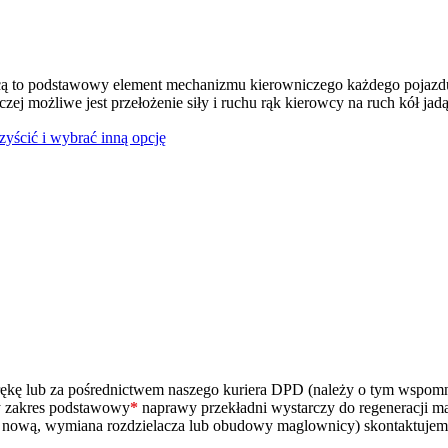
ą to podstawowy element mechanizmu kierowniczego każdego pojazdu
czej możliwe jest przełożenie siły i ruchu rąk kierowcy na ruch kół jad
czyścić i wybrać inną opcję
ą rękę lub za pośrednictwem naszego kuriera DPD (należy o tym wspo
zy zakres podstawowy
*
naprawy przekładni wystarczy do regeneracji m
na nową, wymiana rozdzielacza lub obudowy maglownicy) skontaktujem