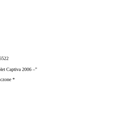
6522
olet Captiva 2006 –”
aczone
*