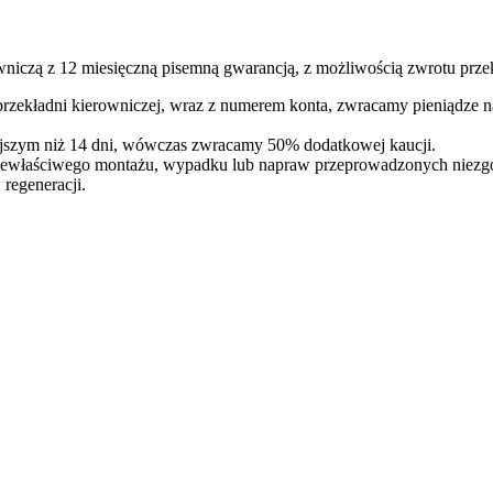
niczą z 12 miesięczną pisemną gwarancją, z możliwością zwrotu przek
 przekładni kierowniczej, wraz z numerem konta, zwracamy pieniądze 
iejszym niż 14 dni, wówczas zwracamy 50% dodatkowej kaucji.
iewłaściwego montażu, wypadku lub napraw przeprowadzonych niezgodn
regeneracji.