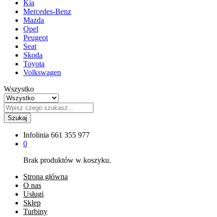
Kia
Mercedes-Benz
Mazda
Opel
Peugeot
Seat
Skoda
Toyota
Volkswagen
Wszystko
Szukaj
Infolinia
661 355 977
0
Brak produktów w koszyku.
Strona główna
O nas
Usługi
Sklep
Turbiny