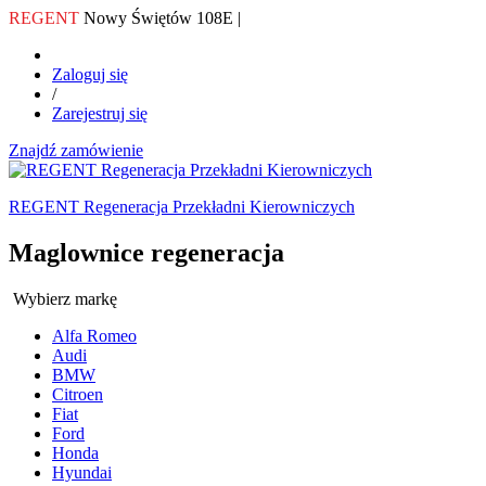
REGENT
Nowy Świętów 108E |
Zaloguj się
/
Zarejestruj się
Znajdź zamówienie
REGENT Regeneracja Przekładni Kierowniczych
Maglownice regeneracja
Wybierz markę
Alfa Romeo
Audi
BMW
Citroen
Fiat
Ford
Honda
Hyundai