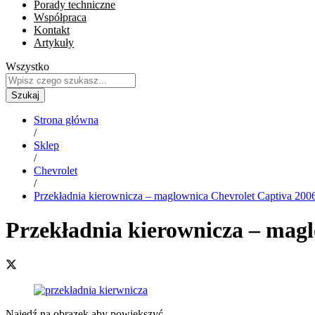
Porady techniczne
Współpraca
Kontakt
Artykuły
Wszystko
Szukaj
Strona główna
/
Sklep
/
Chevrolet
/
Przekładnia kierownicza – maglownica Chevrolet Captiva 200
Przekładnia kierownicza – magl
Najedź na obrazek aby powiększyć