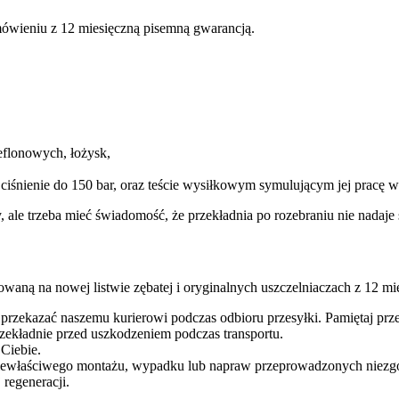
ówieniu z 12 miesięczną pisemną gwarancją.
eflonowych, łożysk,
 ciśnienie do 150 bar, oraz teście wysiłkowym symulującym jej pracę
y, ale trzeba mieć świadomość, że przekładnia po rozebraniu nie nada
waną na nowej listwie zębatej i oryginalnych uszczelniaczach z 12 m
 przekazać naszemu kurierowi podczas odbioru przesyłki. Pamiętaj p
ekładnie przed uszkodzeniem podczas transportu.
 Ciebie.
iewłaściwego montażu, wypadku lub napraw przeprowadzonych niezgodn
regeneracji.