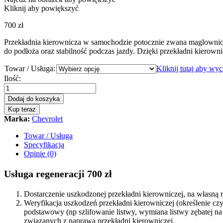
Kliknij aby powiększyć
700
zł
Przekładnia kierownicza w samochodzie potocznie zwana maglownic
do podłoża oraz stabilność podczas jazdy. Dzięki przekładni kierowni
Towar / Usługa:
Kliknij tutaj aby wy
Przekładnia
Ilość:
kierownicza
-
Dodaj do koszyka
maglownica
Kup teraz
Chevrolet
Marka:
Chevrolet
Captiva
2006
Towar / Usługa
-
Specyfikacja
quantity
Opinie (0)
Usługa regeneracji 700 zł
Dostarczenie uszkodzonej przekładni kierowniczej, na własn
Weryfikacja uszkodzeń przekładni kierowniczej (określenie c
podstawowy (np szlifowanie listwy, wymiana listwy zębatej 
związanych z naprawą przekładni kierowniczej.