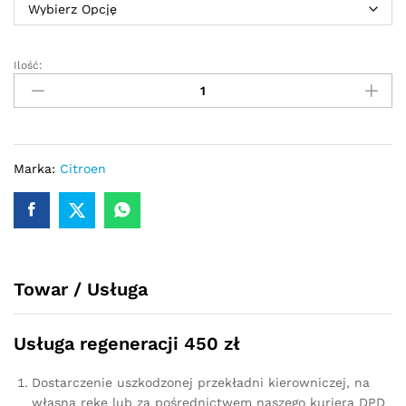
Ilość:
Przekładnia
kierownicza
-
maglownica
Citroen
Berlingo
Marka:
Citroen
1996
-
2002
quantity
Towar / Usługa
Usługa regeneracji 450 zł
Dostarczenie uszkodzonej przekładni kierowniczej, na
własną rękę lub za pośrednictwem naszego kuriera DPD