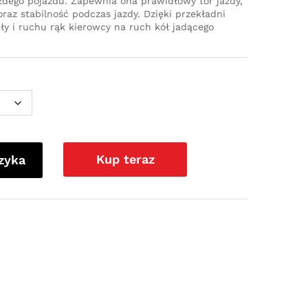
dego pojazdu. Zapewnia ona prawidłowy tor jazdy,
az stabilność podczas jazdy. Dzięki przekładni
iły i ruchu rąk kierowcy na ruch kół jadącego
Kup teraz
zyka