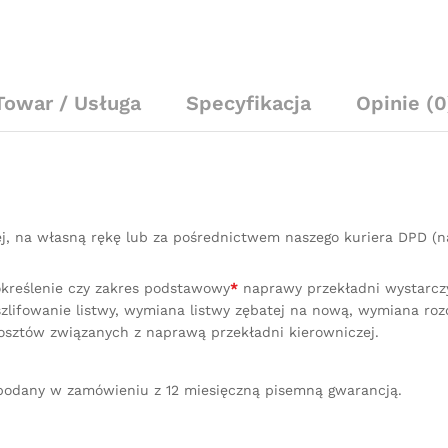
Towar / Usługa
Specyfikacja
Opinie (0
ej, na własną rękę lub za pośrednictwem naszego kuriera DPD 
określenie czy zakres podstawowy
*
naprawy przekładni wystarczy 
lifowanie listwy, wymiana listwy zębatej na nową, wymiana ro
osztów związanych z naprawą przekładni kierowniczej.
podany w zamówieniu z 12 miesięczną pisemną gwarancją.