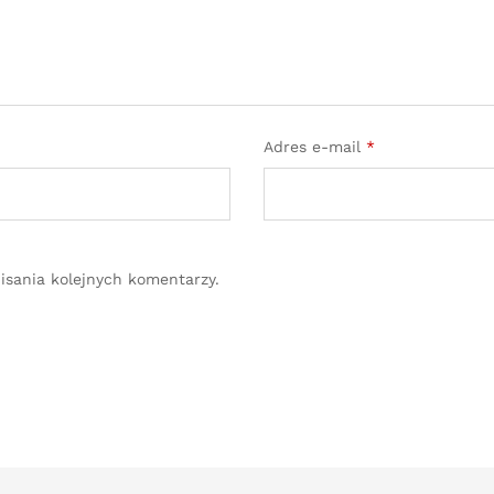
Adres e-mail
*
isania kolejnych komentarzy.