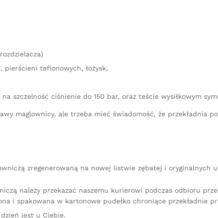
rozdzielacza)
 pierścieni teflonowych, łożysk,
 na szczelność ciśnienie do 150 bar, oraz teście wysiłkowym sy
aprawy maglownicy, ale trzeba mieć świadomość, że przekładnia 
owniczą zregenerowaną na nowej listwie zębatej i oryginalnych 
niczą należy przekazać naszemu kurierowi podczas odbioru przes
na i spakowana w kartonowe pudełko chroniące przekładnie pr
dzień jest u Ciebie.