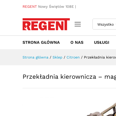
Przekładnia kierownicza - m
REGENT
Nowy Świętów 108E |
Towar / Usługa
Specyfikacja
Opinie
Wszystko
STRONA GŁÓWNA
O NAS
USŁUGI
Strona główna
/
Sklep
/
Citroen
/
Przekładnia kier
Przekładnia kierownicza – ma