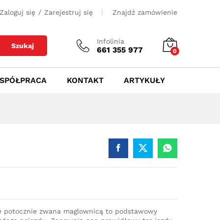
500
zł
Dodaj do koszyka
Zaloguj się
/
Zarejestruj się
Znajdź zamówienie
Infolinia
Szukaj
661 355 977
0
SPÓŁPRACA
KONTAKT
ARTYKUŁY
e potocznie zwana maglownicą to podstawowy