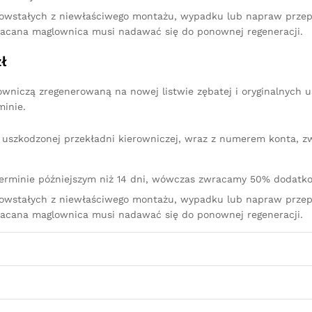
owstałych z niewłaściwego montażu, wypadku lub napraw przep
racana maglownica musi nadawać się do ponownej regeneracji.
ł
owniczą zregenerowaną na nowej listwie zębatej i oryginalnych 
minie.
iu uszkodzonej przekładni kierowniczej, wraz z numerem konta, 
terminie późniejszym niż 14 dni, wówczas zwracamy 50% dodatko
owstałych z niewłaściwego montażu, wypadku lub napraw przep
racana maglownica musi nadawać się do ponownej regeneracji.