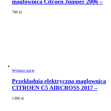
maglownica Citroen Jumper 2006 –
wariantów.
Opcje
można
700
zł
wybrać
na
stronie
produktu
Ten
Wybierz opcje
produkt
ma
Przekładnia elektryczna maglownica
wiele
CITROEN C5 AIRCROSS 2017 –
wariantów.
Opcje
można
1300
zł
wybrać
na
stronie