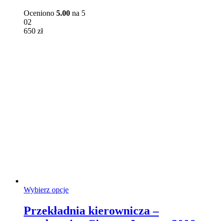
Opcje
można
Oceniono
5.00
na 5
wybrać
02
na
650
zł
stronie
produktu
Ten
Wybierz opcje
produkt
ma
Przekładnia kierownicza –
wiele