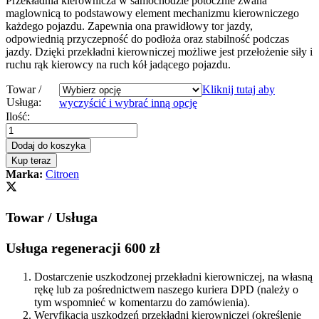
Przekładnia kierownicza w samochodzie potocznie zwana
maglownicą to podstawowy element mechanizmu kierowniczego
każdego pojazdu. Zapewnia ona prawidłowy tor jazdy,
odpowiednią przyczepność do podłoża oraz stabilność podczas
jazdy. Dzięki przekładni kierowniczej możliwe jest przełożenie siły i
ruchu rąk kierowcy na ruch kół jadącego pojazdu.
Towar /
Kliknij tutaj aby
Usługa:
wyczyścić i wybrać inną opcję
Przekładnia
Ilość:
kierownicza
-
Dodaj do koszyka
maglownica
Kup teraz
Citroen
Marka:
Citroen
C5
III
2008
Towar / Usługa
-
Servotronic
quantity
Usługa regeneracji 600 zł
Dostarczenie uszkodzonej przekładni kierowniczej, na własną
rękę lub za pośrednictwem naszego kuriera DPD (należy o
tym wspomnieć w komentarzu do zamówienia).
Weryfikacja uszkodzeń przekładni kierowniczej (określenie