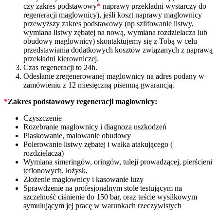
czy zakres podstawowy
*
naprawy przekładni wystarczy do
regeneracji maglownicy), jeśli koszt naprawy maglownicy
przewyższy zakres podstawowy (np szlifowanie listwy,
wymiana listwy zębatej na nową, wymiana rozdzielacza lub
obudowy maglownicy) skontaktujemy się z Tobą w celu
przedstawiania dodatkowych kosztów związanych z naprawą
przekładni kierowniczej.
Czas regeneracji to 24h.
Odesłanie zregenerowanej maglownicy na adres podany w
zamówieniu z 12 miesięczną pisemną gwarancją.
*
Zakres podstawowy regeneracji maglownicy:
Czyszczenie
Rozebranie maglownicy i diagnoza uszkodzeń
Piaskowanie, malowanie obudowy
Polerowanie listwy zębatej i wałka atakującego (
rozdzielacza)
Wymiana simeringów, oringów, tuleji prowadzącej, pierścieni
teflonowych, łożysk,
Złożenie maglownicy i kasowanie luzy
Sprawdzenie na profesjonalnym stole testującym na
szczelność ciśnienie do 150 bar, oraz teście wysiłkowym
symulującym jej pracę w warunkach rzeczywistych