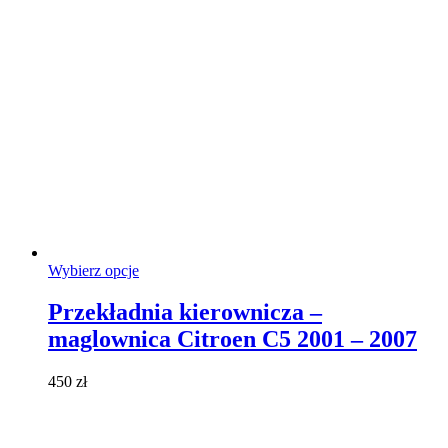
produktu
Ten
Wybierz opcje
produkt
ma
Przekładnia kierownicza –
wiele
maglownica Citroen C5 2001 – 2007
wariantów.
Opcje
można
450
zł
wybrać
na
stronie