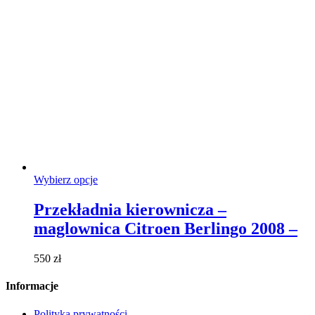
produktu
Ten
Wybierz opcje
produkt
ma
Przekładnia kierownicza –
wiele
maglownica Citroen Berlingo 2008 –
wariantów.
Opcje
można
550
zł
wybrać
na
Informacje
stronie
produktu
Polityka prywatności