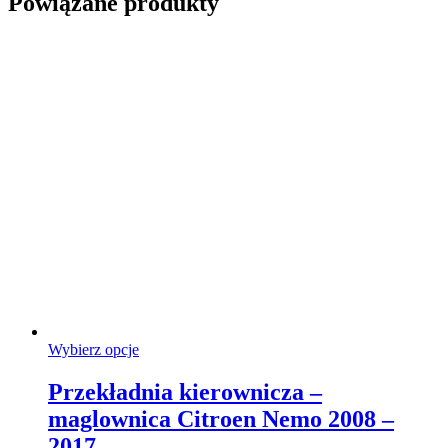
Powiązane produkty
Ten
Wybierz opcje
produkt
ma
Przekładnia kierownicza –
wiele
maglownica Citroen Nemo 2008 –
wariantów.
Opcje
2017