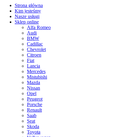
Strona główna
Kim jesteśmy
Nasze usługi
Sklep online
Alfa Romeo
Audi
BMW
Cadillac
Chevrolet
Citroen
Fiat
Lancia
Mercedes
Mistubishi
Mazda
Nissan
Opel
Peugeot
Porsche
Renault
Saab
Seat
Skoda
Toyota