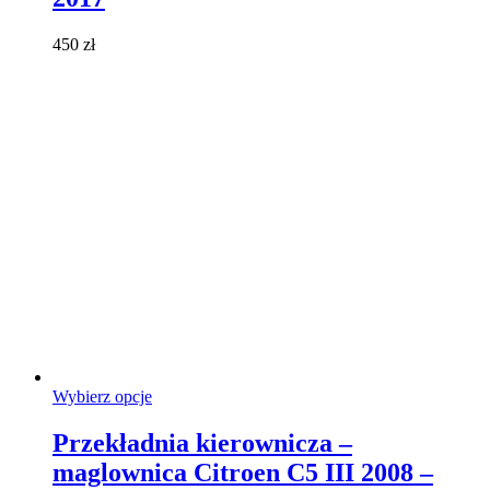
można
wybrać
450
zł
na
stronie
produktu
Ten
Wybierz opcje
produkt
ma
Przekładnia kierownicza –
wiele
maglownica Citroen C5 III 2008 –
wariantów.