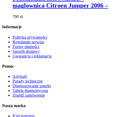
wiele
maglownica Citroen Jumper 2006 –
wariantów.
Opcje
można
700
zł
wybrać
na
Informacje
stronie
produktu
Polityka prywatności
Regulamin serwisu
Formy płatności
Sposób dostawy
Gwarancja i reklamacja
Pomoc
Artykuły
Porady techniczne
Diagnozowanie usterki
Tabela diagnostyczna
Znajdź zamówienie
Nasza marka
Kim jesteśmy