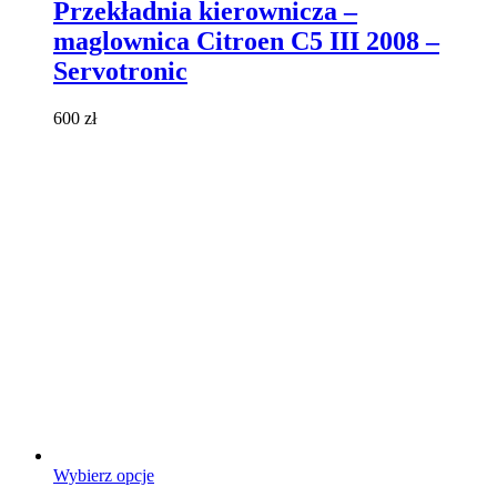
ma
Przekładnia kierownicza –
wiele
maglownica Citroen C5 III 2008 –
wariantów.
Opcje
Servotronic
można
wybrać
600
zł
na
stronie
produktu
Ten
Wybierz opcje
produkt