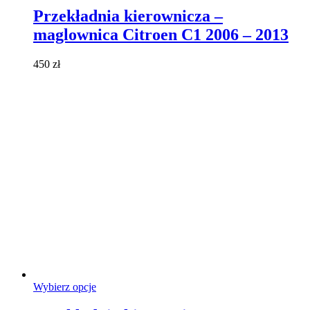
ma
Przekładnia kierownicza –
wiele
maglownica Citroen C1 2006 – 2013
wariantów.
Opcje
można
450
zł
wybrać
na
stronie
produktu
Ten
Wybierz opcje
produkt