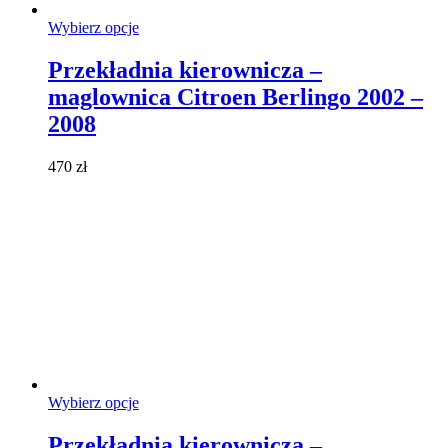
Ten
Wybierz opcje
produkt
ma
Przekładnia kierownicza –
wiele
maglownica Citroen Berlingo 2002 –
wariantów.
Opcje
2008
można
wybrać
470
zł
na
stronie
produktu
Ten
Wybierz opcje
produkt
ma
Przekładnia kierownicza –