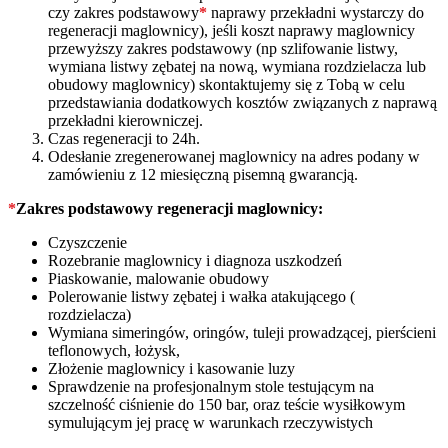
czy zakres podstawowy
*
naprawy przekładni wystarczy do
regeneracji maglownicy), jeśli koszt naprawy maglownicy
przewyższy zakres podstawowy (np szlifowanie listwy,
wymiana listwy zębatej na nową, wymiana rozdzielacza lub
obudowy maglownicy) skontaktujemy się z Tobą w celu
przedstawiania dodatkowych kosztów związanych z naprawą
przekładni kierowniczej.
Czas regeneracji to 24h.
Odesłanie zregenerowanej maglownicy na adres podany w
zamówieniu z 12 miesięczną pisemną gwarancją.
*
Zakres podstawowy regeneracji maglownicy:
Czyszczenie
Rozebranie maglownicy i diagnoza uszkodzeń
Piaskowanie, malowanie obudowy
Polerowanie listwy zębatej i wałka atakującego (
rozdzielacza)
Wymiana simeringów, oringów, tuleji prowadzącej, pierścieni
teflonowych, łożysk,
Złożenie maglownicy i kasowanie luzy
Sprawdzenie na profesjonalnym stole testującym na
szczelność ciśnienie do 150 bar, oraz teście wysiłkowym
symulującym jej pracę w warunkach rzeczywistych