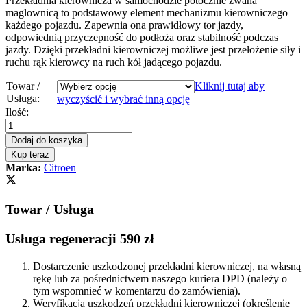
Przekładnia kierownicza w samochodzie potocznie zwana
maglownicą to podstawowy element mechanizmu kierowniczego
każdego pojazdu. Zapewnia ona prawidłowy tor jazdy,
odpowiednią przyczepność do podłoża oraz stabilność podczas
jazdy. Dzięki przekładni kierowniczej możliwe jest przełożenie siły i
ruchu rąk kierowcy na ruch kół jadącego pojazdu.
Towar /
Kliknij tutaj aby
Usługa:
wyczyścić i wybrać inną opcję
Przekładnia
Ilość:
kierownicza
-
Dodaj do koszyka
maglownica
Kup teraz
Citroen
Marka:
Citroen
Jumper
2006
-
Towar / Usługa
Servotronic
quantity
Usługa regeneracji 590 zł
Dostarczenie uszkodzonej przekładni kierowniczej, na własną
rękę lub za pośrednictwem naszego kuriera DPD (należy o
tym wspomnieć w komentarzu do zamówienia).
Weryfikacja uszkodzeń przekładni kierowniczej (określenie