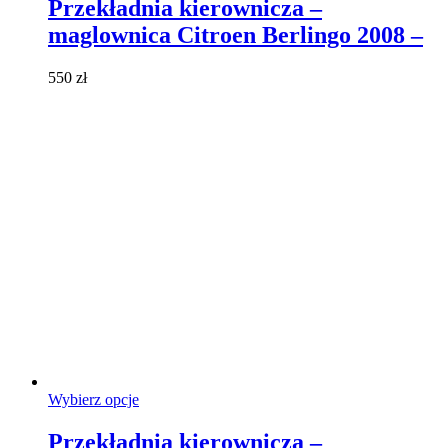
ma
Przekładnia kierownicza –
wiele
maglownica Citroen Berlingo 2008 –
wariantów.
Opcje
można
550
zł
wybrać
na
stronie
produktu
Ten
Wybierz opcje
produkt
ma
Przekładnia kierownicza –