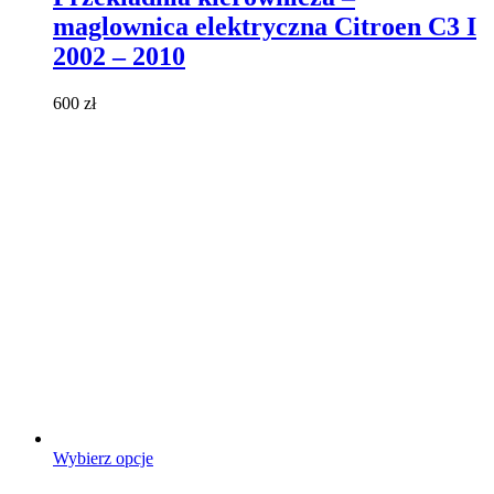
wiele
maglownica elektryczna Citroen C3 I
wariantów.
Opcje
2002 – 2010
można
wybrać
600
zł
na
stronie
produktu
Ten
Wybierz opcje
produkt