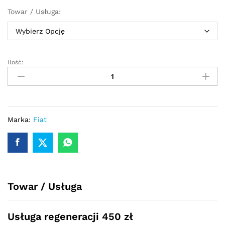
Towar / Usługa:
Ilość:
Przekładnia
kierownicza
-
maglownica
Fiat
Doblo
Marka:
Fiat
2010
-
quantity
Towar / Usługa
Usługa regeneracji 450 zł