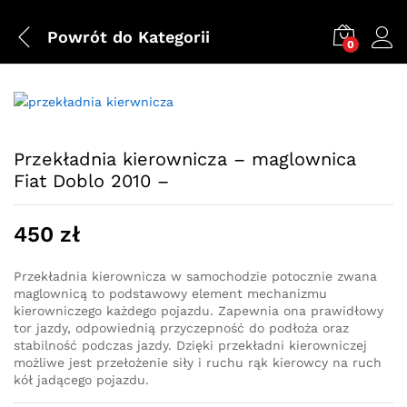
Powrót do
Kategorii
0
Przekładnia kierownicza – maglownica
Fiat Doblo 2010 –
450
zł
Przekładnia kierownicza w samochodzie potocznie zwana
maglownicą to podstawowy element mechanizmu
kierowniczego każdego pojazdu. Zapewnia ona prawidłowy
tor jazdy, odpowiednią przyczepność do podłoża oraz
stabilność podczas jazdy. Dzięki przekładni kierowniczej
możliwe jest przełożenie siły i ruchu rąk kierowcy na ruch
kół jadącego pojazdu.