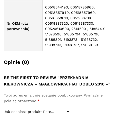
00518544190, 00518785960,
00518857940, 00518857960,
00518858010, 00519387310,
Nr OEM (dla
00519387320, 00519387330,
porównania)
00520610690, 26145001, 51854419,
51878596, 51885794, 51885796,
51885801, 51938731, 51938732,
51938733, 51938737, 52061069
Opinie (0)
BE THE FIRST TO REVIEW “PRZEKŁADNIA
KIEROWNICZA – MAGLOWNICA FIAT DOBLO 2010 –”
Twój adres email nie zostanie opublikowany.
Wymagane
pola są oznaczone
*
Jak oceniasz produkt