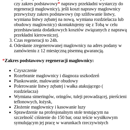
czy zakres podstawowy
*
naprawy przekładni wystarczy do
regeneracji maglownicy), jeśli koszt naprawy maglownicy
przewyższy zakres podstawowy (np szlifowanie listwy,
wymiana listwy zębatej na nową, wymiana rozdzielacza lub
obudowy maglownicy) skontaktujemy się z Tobą w celu
przedstawiania dodatkowych kosztów związanych z naprawą
przekładni kierowniczej.
Czas regeneracji to 24h.
Odesłanie zregenerowanej maglownicy na adres podany w
zamówieniu z 12 miesięczną pisemną gwarancją.
*
Zakres podstawowy regeneracji maglownicy:
Czyszczenie
Rozebranie maglownicy i diagnoza uszkodzeń
Piaskowanie, malowanie obudowy
Polerowanie listwy zębatej i wałka atakującego (
rozdzielacza)
Wymiana simeringów, oringów, tuleji prowadzącej, pierścieni
teflonowych, łożysk,
Złożenie maglownicy i kasowanie luzy
Sprawdzenie na profesjonalnym stole testującym na
szczelność ciśnienie do 150 bar, oraz teście wysiłkowym
symulującym jej pracę w warunkach rzeczywistych