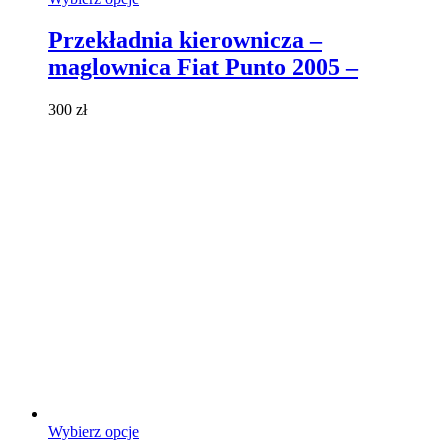
produkt
ma
Przekładnia kierownicza –
wiele
maglownica Fiat Punto 2005 –
wariantów.
Opcje
można
300
zł
wybrać
na
stronie
produktu
Ten
Wybierz opcje