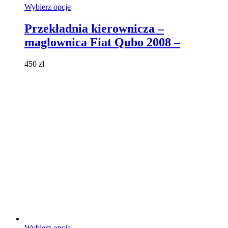
Ten
Wybierz opcje
produkt
ma
Przekładnia kierownicza –
wiele
maglownica Fiat Qubo 2008 –
wariantów.
Opcje
można
450
zł
wybrać
na
stronie
produktu
Ten
Wybierz opcje