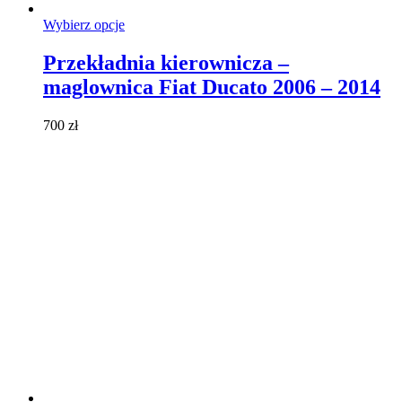
Ten
Wybierz opcje
produkt
ma
Przekładnia kierownicza –
wiele
maglownica Fiat Ducato 2006 – 2014
wariantów.
Opcje
można
700
zł
wybrać
na
stronie
produktu