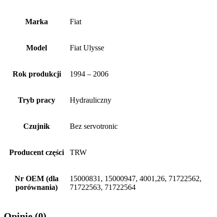
Marka
Fiat
Model
Fiat Ulysse
Rok produkcji
1994 – 2006
Tryb pracy
Hydrauliczny
Czujnik
Bez servotronic
Producent części
TRW
Nr OEM (dla
15000831, 15000947, 4001,26, 71722562,
porównania)
71722563, 71722564
Opinie (0)