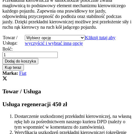
Przekładnia kierownicza w samochodzie potocznie zwana
maglownicą to podstawowy element mechanizmu kierowniczego
każdego pojazdu. Zapewnia ona prawidłowy tor jazdy,
odpowiednią przyczepność do podłoża oraz stabilność podczas
jazdy. Dzięki przekładni kierowniczej możliwe jest przełożenie siły i
ruchu rąk kierowcy na ruch kół jadącego pojazdu.
Towar /
Kliknij tutaj aby
Usługa:
wyczyścić i wybrać inną opcję
Przekładnia
Ilość:
kierownicza
-
Dodaj do koszyka
maglownica
Kup teraz
Fiat
Marka:
Fiat
Ulysse
1994
-
Towar / Usługa
2006
quantity
Usługa regeneracji 450 zł
Dostarczenie uszkodzonej przekładni kierowniczej, na własną
rękę lub za pośrednictwem naszego kuriera DPD (należy o
tym wspomnieć w komentarzu do zamówienia).
Weryfikacja uszkodzeń przekładni kierowniczej (określenie