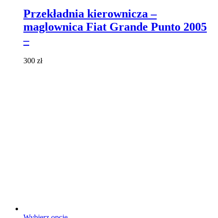
produkt
ma
Przekładnia kierownicza –
wiele
maglownica Fiat Grande Punto 2005
wariantów.
Opcje
–
można
wybrać
300
zł
na
stronie
produktu
Ten
Wybierz opcje