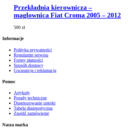
produkt
ma
Przekładnia kierownicza –
wiele
maglownica Fiat Croma 2005 – 2012
wariantów.
Opcje
można
500
zł
wybrać
na
Informacje
stronie
produktu
Polityka prywatności
Regulamin serwisu
Formy płatności
Sposób dostawy
Gwarancja i reklamacja
Pomoc
Artykuły
Porady techniczne
Diagnozowanie usterki
Tabela diagnostyczna
Znajdź zamówienie
Nasza marka