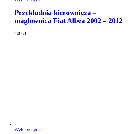
produkt
ma
Przekładnia kierownicza –
wiele
maglownica Fiat Albea 2002 – 2012
wariantów.
Opcje
można
400
zł
wybrać
na
stronie
produktu
Ten
Wybierz opcje