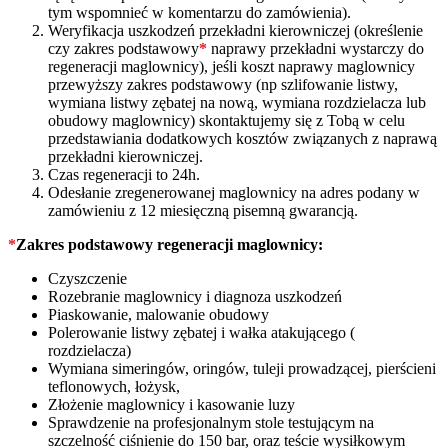
tym wspomnieć w komentarzu do zamówienia).
Weryfikacja uszkodzeń przekładni kierowniczej (określenie
czy zakres podstawowy
*
naprawy przekładni wystarczy do
regeneracji maglownicy), jeśli koszt naprawy maglownicy
przewyższy zakres podstawowy (np szlifowanie listwy,
wymiana listwy zębatej na nową, wymiana rozdzielacza lub
obudowy maglownicy) skontaktujemy się z Tobą w celu
przedstawiania dodatkowych kosztów związanych z naprawą
przekładni kierowniczej.
Czas regeneracji to 24h.
Odesłanie zregenerowanej maglownicy na adres podany w
zamówieniu z 12 miesięczną pisemną gwarancją.
*
Zakres podstawowy regeneracji maglownicy:
Czyszczenie
Rozebranie maglownicy i diagnoza uszkodzeń
Piaskowanie, malowanie obudowy
Polerowanie listwy zębatej i wałka atakującego (
rozdzielacza)
Wymiana simeringów, oringów, tuleji prowadzącej, pierścieni
teflonowych, łożysk,
Złożenie maglownicy i kasowanie luzy
Sprawdzenie na profesjonalnym stole testującym na
szczelność ciśnienie do 150 bar, oraz teście wysiłkowym