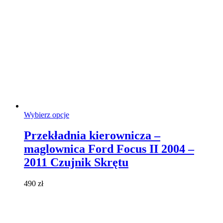
Ten
Wybierz opcje
produkt
ma
Przekładnia kierownicza –
wiele
maglownica Ford Focus II 2004 –
wariantów.
Opcje
2011 Czujnik Skrętu
można
wybrać
490
zł
na
stronie
produktu