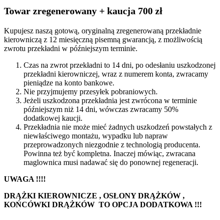
Towar zregenerowany + kaucja 700 zł
Kupujesz naszą gotową, oryginalną zregenerowaną przekładnie
kierowniczą z 12 miesięczną pisemną gwarancją, z możliwością
zwrotu przekładni w późniejszym terminie.
Czas na zwrot przekładni to 14 dni, po odesłaniu uszkodzonej
przekładni kierowniczej, wraz z numerem konta, zwracamy
pieniądze na konto bankowe.
Nie przyjmujemy przesyłek pobraniowych.
Jeżeli uszkodzona przekładnia jest zwrócona w terminie
późniejszym niż 14 dni, wówczas zwracamy 50%
dodatkowej kaucji.
Przekładnia nie może mieć żadnych uszkodzeń powstałych z
niewłaściwego montażu, wypadku lub napraw
przeprowadzonych niezgodnie z technologią producenta.
Powinna też być kompletna. Inaczej mówiąc, zwracana
maglownica musi nadawać się do ponownej regeneracji.
UWAGA !!!!
DRĄŻKI KIEROWNICZE , OSŁONY DRĄŻKÓW ,
KOŃCÓWKI DRĄŻKÓW TO OPCJA DODATKOWA !!!