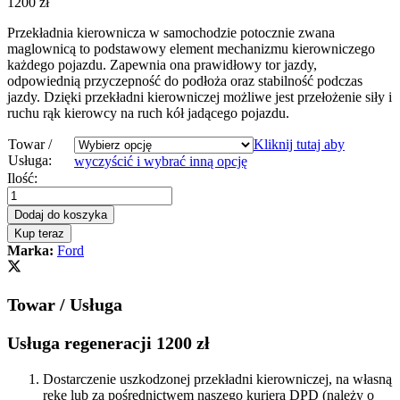
1200
zł
Przekładnia kierownicza w samochodzie potocznie zwana
maglownicą to podstawowy element mechanizmu kierowniczego
każdego pojazdu. Zapewnia ona prawidłowy tor jazdy,
odpowiednią przyczepność do podłoża oraz stabilność podczas
jazdy. Dzięki przekładni kierowniczej możliwe jest przełożenie siły i
ruchu rąk kierowcy na ruch kół jadącego pojazdu.
Towar /
Kliknij tutaj aby
Usługa:
wyczyścić i wybrać inną opcję
Przekładnia
Ilość:
kierownicza
-
Dodaj do koszyka
maglownica
Kup teraz
Ford
Marka:
Ford
Focus
III
2011
Towar / Usługa
-
quantity
Usługa regeneracji 1200 zł
Dostarczenie uszkodzonej przekładni kierowniczej, na własną
rękę lub za pośrednictwem naszego kuriera DPD (należy o