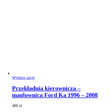
wybrać
na
stronie
produktu
Ten
Wybierz opcje
produkt
ma
Przekładnia kierownicza –
wiele
maglownica Ford Ka 1996 – 2008
wariantów.
Opcje
można
400
zł
wybrać