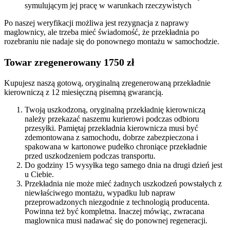
symulującym jej pracę w warunkach rzeczywistych
Po naszej weryfikacji możliwa jest rezygnacja z naprawy
maglownicy, ale trzeba mieć świadomość, że przekładnia po
rozebraniu nie nadaje się do ponownego montażu w samochodzie.
Towar zregenerowany 1750 zł
Kupujesz naszą gotową, oryginalną zregenerowaną przekładnie
kierowniczą z 12 miesięczną pisemną gwarancją.
Twoją uszkodzoną, oryginalną przekładnię kierowniczą
należy przekazać naszemu kurierowi podczas odbioru
przesyłki. Pamiętaj przekładnia kierownicza musi być
zdemontowana z samochodu, dobrze zabezpieczona i
spakowana w kartonowe pudełko chroniące przekładnie
przed uszkodzeniem podczas transportu.
Do godziny 15 wysyłka tego samego dnia na drugi dzień jest
u Ciebie.
Przekładnia nie może mieć żadnych uszkodzeń powstałych z
niewłaściwego montażu, wypadku lub napraw
przeprowadzonych niezgodnie z technologią producenta.
Powinna też być kompletna. Inaczej mówiąc, zwracana
maglownica musi nadawać się do ponownej regeneracji.