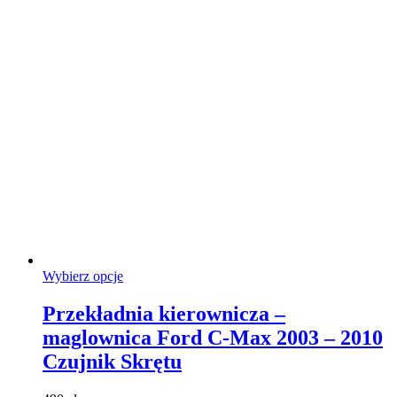
Ten
Wybierz opcje
produkt
ma
Przekładnia kierownicza –
wiele
maglownica Ford C-Max 2003 – 2010
wariantów.
Opcje
Czujnik Skrętu
można
wybrać