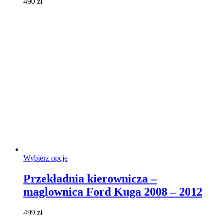
490
zł
na
stronie
produktu
Ten
Wybierz opcje
produkt
ma
Przekładnia kierownicza –
wiele
maglownica Ford Kuga 2008 – 2012
wariantów.
Opcje
można
499
zł