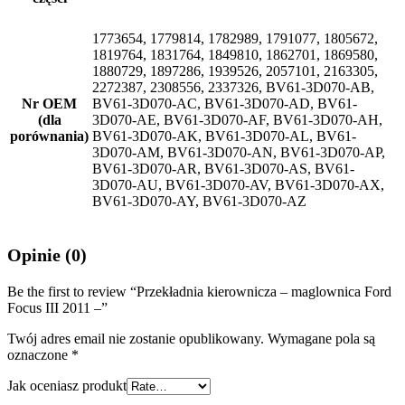
1773654, 1779814, 1782989, 1791077, 1805672,
1819764, 1831764, 1849810, 1862701, 1869580,
1880729, 1897286, 1939526, 2057101, 2163305,
2272387, 2308556, 2337326, BV61-3D070-AB,
Nr OEM
BV61-3D070-AC, BV61-3D070-AD, BV61-
(dla
3D070-AE, BV61-3D070-AF, BV61-3D070-AH,
porównania)
BV61-3D070-AK, BV61-3D070-AL, BV61-
3D070-AM, BV61-3D070-AN, BV61-3D070-AP,
BV61-3D070-AR, BV61-3D070-AS, BV61-
3D070-AU, BV61-3D070-AV, BV61-3D070-AX,
BV61-3D070-AY, BV61-3D070-AZ
Opinie (0)
Be the first to review “Przekładnia kierownicza – maglownica Ford
Focus III 2011 –”
Twój adres email nie zostanie opublikowany.
Wymagane pola są
oznaczone
*
Jak oceniasz produkt