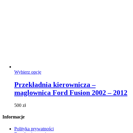
Ten
Wybierz opcje
produkt
ma
Przekładnia kierownicza –
wiele
maglownica Ford Fusion 2002 – 2012
wariantów.
Opcje
można
500
zł
wybrać
na
Informacje
stronie
produktu
Polityka prywatności