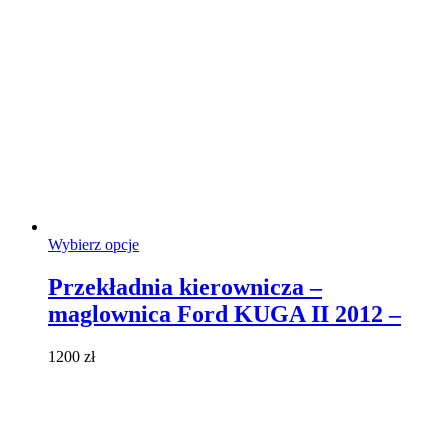
na
stronie
produktu
Ten
Wybierz opcje
produkt
ma
Przekładnia kierownicza –
wiele
maglownica Ford KUGA II 2012 –
wariantów.
Opcje
można
1200
zł
wybrać
na
stronie
produktu