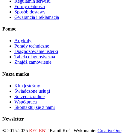
Regulamin serwisu
Formy płatności
Sposób dostawy
Gwarancja i reklamacja
Pomoc
Artykuły
Porady techniczne
Diagnozowanie usterki
Tabela diagnostyczna
Znajdź zamówienie
Nasza marka
Kim jesteśmy
Świadczone usługi
Sprzedaż online
Współpraca
Skontaktuj się z nami
Newsletter
© 2015-2025
REGENT
Kamil Kuś | Wykonanie:
CreativeOne