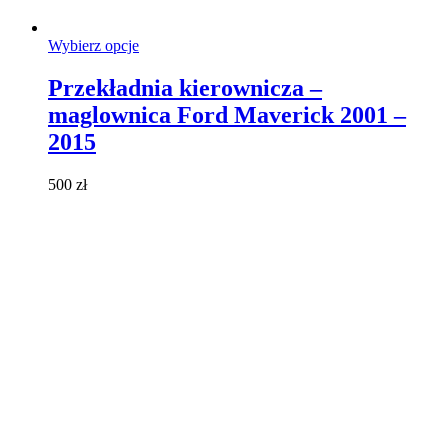
Ten
Wybierz opcje
produkt
ma
Przekładnia kierownicza –
wiele
maglownica Ford Maverick 2001 –
wariantów.
Opcje
2015
można
wybrać
500
zł
na
stronie
produktu