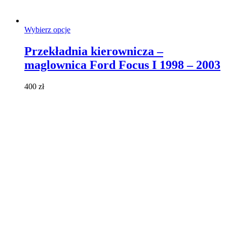
Ten
Wybierz opcje
produkt
ma
Przekładnia kierownicza –
wiele
maglownica Ford Focus I 1998 – 2003
wariantów.
Opcje
można
400
zł
wybrać
na
stronie
produktu