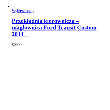
Ten
Wybierz opcje
produkt
ma
Przekładnia kierownicza –
wiele
maglownica Ford Transit Custom
wariantów.
Opcje
2014 –
można
wybrać
800
zł
na
stronie
produktu