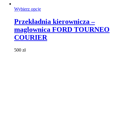
Ten
Wybierz opcje
produkt
ma
Przekładnia kierownicza –
wiele
maglownica FORD TOURNEO
wariantów.
Opcje
COURIER
można
wybrać
500
zł
na
stronie
produktu