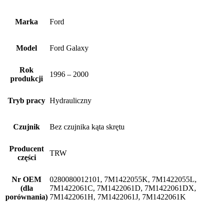
Marka
Ford
Model
Ford Galaxy
Rok
1996 – 2000
produkcji
Tryb pracy
Hydrauliczny
Czujnik
Bez czujnika kąta skrętu
Producent
TRW
części
Nr OEM
0280080012101, 7M1422055K, 7M1422055L,
(dla
7M1422061C, 7M1422061D, 7M1422061DX,
porównania)
7M1422061H, 7M1422061J, 7M1422061K