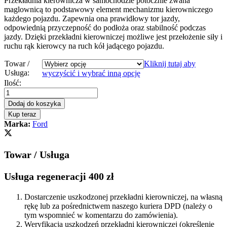
Przekładnia kierownicza w samochodzie potocznie zwana
maglownicą to podstawowy element mechanizmu kierowniczego
każdego pojazdu. Zapewnia ona prawidłowy tor jazdy,
odpowiednią przyczepność do podłoża oraz stabilność podczas
jazdy. Dzięki przekładni kierowniczej możliwe jest przełożenie siły i
ruchu rąk kierowcy na ruch kół jadącego pojazdu.
Towar /
Kliknij tutaj aby
Usługa:
wyczyścić i wybrać inną opcję
Przekładnia
Ilość:
kierownicza
-
Dodaj do koszyka
maglownica
Kup teraz
Ford
Marka:
Ford
Galaxy
I
1996
Towar / Usługa
-
2000
quantity
Usługa regeneracji 400 zł
Dostarczenie uszkodzonej przekładni kierowniczej, na własną
rękę lub za pośrednictwem naszego kuriera DPD (należy o
tym wspomnieć w komentarzu do zamówienia).
Weryfikacja uszkodzeń przekładni kierowniczej (określenie