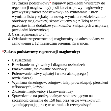
czy zakres podstawowy
*
naprawy przekładni wystarczy do
regeneracji maglownicy), jeśli koszt naprawy maglownicy
przewyższy zakres podstawowy (np szlifowanie listwy,
wymiana listwy zębatej na nową, wymiana rozdzielacza lub
obudowy maglownicy) skontaktujemy się z Tobą w celu
przedstawiania dodatkowych kosztów związanych z naprawą
przekładni kierowniczej.
Czas regeneracji to 24h.
Odesłanie zregenerowanej maglownicy na adres podany w
zamówieniu z 12 miesięczną pisemną gwarancją.
*
Zakres podstawowy regeneracji maglownicy:
Czyszczenie
Rozebranie maglownicy i diagnoza uszkodzeń
Piaskowanie, malowanie obudowy
Polerowanie listwy zębatej i wałka atakującego (
rozdzielacza)
Wymiana simeringów, oringów, tuleji prowadzącej, pierścieni
teflonowych, łożysk,
Złożenie maglownicy i kasowanie luzy
Sprawdzenie na profesjonalnym stole testującym na
szczelność ciśnienie do 150 bar, oraz teście wysiłkowym
symulującym jej pracę w warunkach rzeczywistych