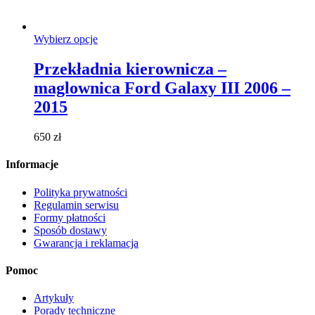
Ten
Wybierz opcje
produkt
ma
Przekładnia kierownicza –
wiele
maglownica Ford Galaxy III 2006 –
wariantów.
Opcje
2015
można
wybrać
650
zł
na
stronie
Informacje
produktu
Polityka prywatności
Regulamin serwisu
Formy płatności
Sposób dostawy
Gwarancja i reklamacja
Pomoc
Artykuły
Porady techniczne