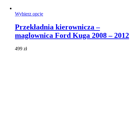
Ten
Wybierz opcje
produkt
ma
Przekładnia kierownicza –
wiele
maglownica Ford Kuga 2008 – 2012
wariantów.
Opcje
można
499
zł
wybrać
na
stronie
produktu