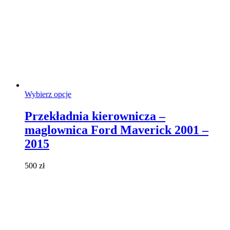
Ten
Wybierz opcje
produkt
ma
Przekładnia kierownicza –
wiele
maglownica Ford Maverick 2001 –
wariantów.
Opcje
2015
można
wybrać
500
zł
na
stronie
produktu