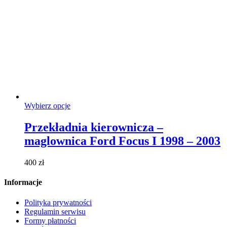
Ten
Wybierz opcje
produkt
ma
Przekładnia kierownicza –
wiele
maglownica Ford Focus I 1998 – 2003
wariantów.
Opcje
można
400
zł
wybrać
na
Informacje
stronie
produktu
Polityka prywatności
Regulamin serwisu
Formy płatności