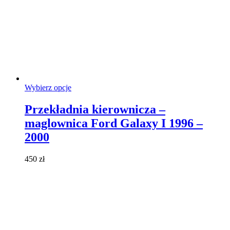
Ten
Wybierz opcje
produkt
ma
Przekładnia kierownicza –
wiele
maglownica Ford Galaxy I 1996 –
wariantów.
Opcje
2000
można
wybrać
450
zł
na
stronie
produktu