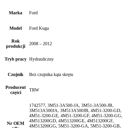
Marka
Ford
Model
Ford Kuga
Rok
2008 – 2012
produkcji
Tryb pracy
Hydrauliczny
Czujnik
Bez czujnika kąta skrętu
Producent
TRW
części
1742577, 3M51-3A500-JA, 3M51-3A500-JB,
3M513A500JA, 3M513A500JB, 4M51-3200-GD,
4M51-3200-GE, 4M51-3200-GF, 4M51-3200-GG,
4M513200GD, 4M513200GE, 4M513200GF,
Nr OEM
4M513200GG, 5M51-3200-GA, 5M51-3200-GB,