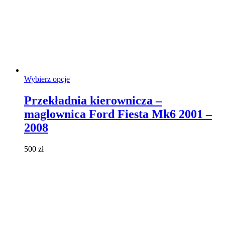
Ten
Wybierz opcje
produkt
ma
Przekładnia kierownicza –
wiele
maglownica Ford Fiesta Mk6 2001 –
wariantów.
Opcje
2008
można
wybrać
500
zł
na
stronie
produktu