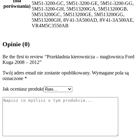
(dla
5M51-3200-GC, 5M51-3200-GE, 5M51-3200-GG,
porównania)
5M51-3200-GH, 5M513200GA, 5M513200GB,
5M513200GC, 5M513200GE, 5M513200GG,
5M513200GH, 8V41-3A500AD, 8V41-3A500AE,
VR4M5C3550AB
Opinie (0)
Be the first to review “Przekładnia kierownicza – maglownica Ford
Kuga 2008 – 2012”
Twój adres email nie zostanie opublikowany.
Wymagane pola są
oznaczone
*
Jak oceniasz produkt