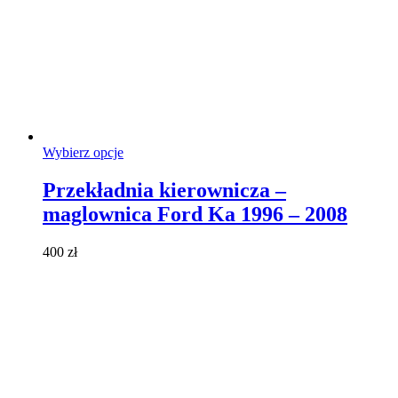
Ten
Wybierz opcje
produkt
ma
Przekładnia kierownicza –
wiele
maglownica Ford Ka 1996 – 2008
wariantów.
Opcje
można
400
zł
wybrać
na
stronie
produktu