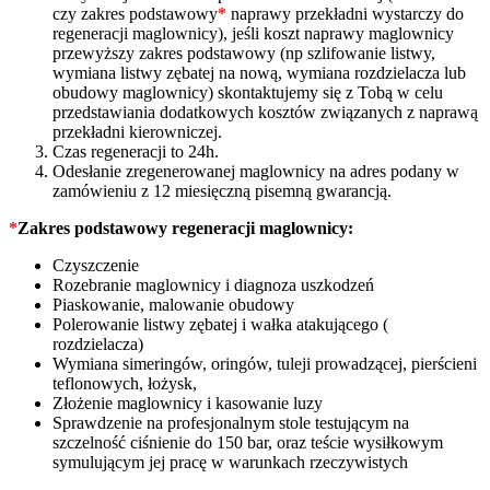
czy zakres podstawowy
*
naprawy przekładni wystarczy do
regeneracji maglownicy), jeśli koszt naprawy maglownicy
przewyższy zakres podstawowy (np szlifowanie listwy,
wymiana listwy zębatej na nową, wymiana rozdzielacza lub
obudowy maglownicy) skontaktujemy się z Tobą w celu
przedstawiania dodatkowych kosztów związanych z naprawą
przekładni kierowniczej.
Czas regeneracji to 24h.
Odesłanie zregenerowanej maglownicy na adres podany w
zamówieniu z 12 miesięczną pisemną gwarancją.
*
Zakres podstawowy regeneracji maglownicy:
Czyszczenie
Rozebranie maglownicy i diagnoza uszkodzeń
Piaskowanie, malowanie obudowy
Polerowanie listwy zębatej i wałka atakującego (
rozdzielacza)
Wymiana simeringów, oringów, tuleji prowadzącej, pierścieni
teflonowych, łożysk,
Złożenie maglownicy i kasowanie luzy
Sprawdzenie na profesjonalnym stole testującym na
szczelność ciśnienie do 150 bar, oraz teście wysiłkowym
symulującym jej pracę w warunkach rzeczywistych