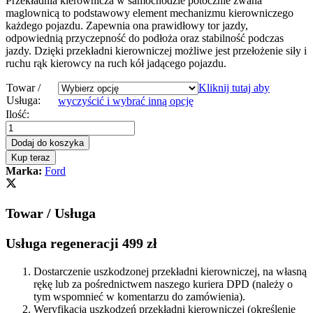
Przekładnia kierownicza w samochodzie potocznie zwana
maglownicą to podstawowy element mechanizmu kierowniczego
każdego pojazdu. Zapewnia ona prawidłowy tor jazdy,
odpowiednią przyczepność do podłoża oraz stabilność podczas
jazdy. Dzięki przekładni kierowniczej możliwe jest przełożenie siły i
ruchu rąk kierowcy na ruch kół jadącego pojazdu.
Towar /
Kliknij tutaj aby
Usługa:
wyczyścić i wybrać inną opcję
Przekładnia
Ilość:
kierownicza
-
Dodaj do koszyka
maglownica
Kup teraz
Ford
Marka:
Ford
Kuga
2008
-
Towar / Usługa
2012
quantity
Usługa regeneracji 499 zł
Dostarczenie uszkodzonej przekładni kierowniczej, na własną
rękę lub za pośrednictwem naszego kuriera DPD (należy o
tym wspomnieć w komentarzu do zamówienia).
Weryfikacja uszkodzeń przekładni kierowniczej (określenie