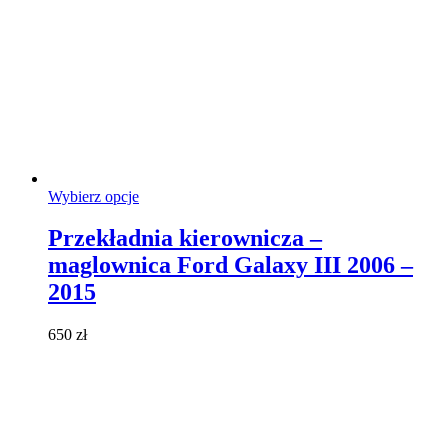
Ten
Wybierz opcje
produkt
ma
Przekładnia kierownicza –
wiele
maglownica Ford Galaxy III 2006 –
wariantów.
Opcje
2015
można
wybrać
650
zł
na
stronie
produktu