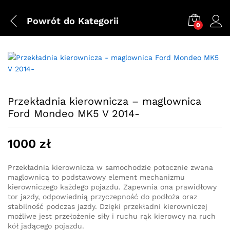
Powrót do
Kategorii
0
Przekładnia kierownicza – maglownica
Ford Mondeo MK5 V 2014-
1000
zł
Przekładnia kierownicza w samochodzie potocznie zwana
maglownicą to podstawowy element mechanizmu
kierowniczego każdego pojazdu. Zapewnia ona prawidłowy
tor jazdy, odpowiednią przyczepność do podłoża oraz
stabilność podczas jazdy. Dzięki przekładni kierowniczej
możliwe jest przełożenie siły i ruchu rąk kierowcy na ruch
kół jadącego pojazdu.