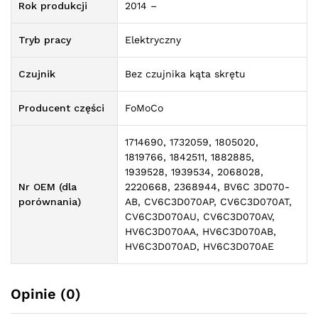
Rok produkcji
2014 –
Tryb pracy
Elektryczny
Czujnik
Bez czujnika kąta skrętu
Producent części
FoMoCo
1714690, 1732059, 1805020,
1819766, 1842511, 1882885,
1939528, 1939534, 2068028,
Nr OEM (dla
2220668, 2368944, BV6C 3D070-
porównania)
AB, CV6C3D070AP, CV6C3D070AT,
CV6C3D070AU, CV6C3D070AV,
HV6C3D070AA, HV6C3D070AB,
HV6C3D070AD, HV6C3D070AE
Opinie (0)