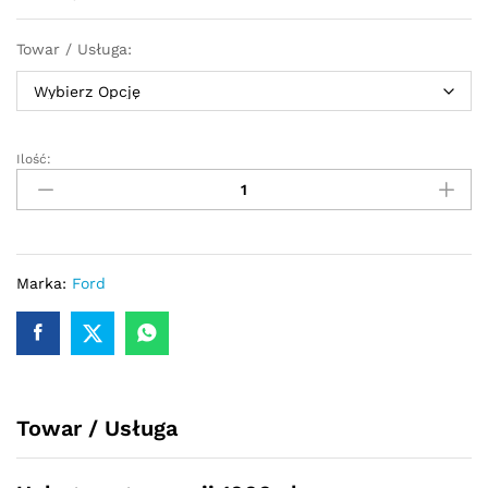
Towar / Usługa:
Ilość:
Przekładnia
kierownicza
-
maglownica
Ford
Mondeo
Marka:
Ford
MK5
V
2014-
quantity
Towar / Usługa