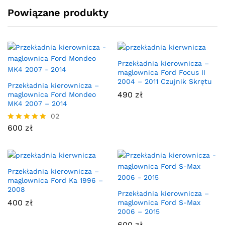
Powiązane produkty
Przekładnia kierownicza –
maglownica Ford Focus II
2004 – 2011 Czujnik Skrętu
Przekładnia kierownicza –
490
zł
maglownica Ford Mondeo
MK4 2007 – 2014
02
600
zł
Oceniono
5.00
na 5
Przekładnia kierownicza –
maglownica Ford Ka 1996 –
2008
Przekładnia kierownicza –
400
zł
maglownica Ford S-Max
2006 – 2015
600
zł